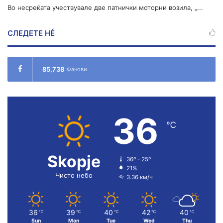
Во несреќата учествувале две патнички моторни возила, „...
СЛЕДЕТЕ НÉ
85,738
Фанови
36
℃
Skopje
36º - 25º
21%
Чисто небо
3.36 км/ч
36
39
40
42
40
℃
℃
℃
℃
℃
Sun
Mon
Tue
Wed
Thu