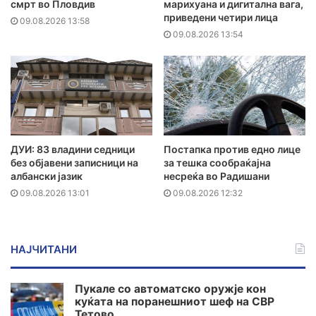
смрт во Пловдив
марихуана и дигитална вага,
приведени четири лица
09.08.2026 13:58
09.08.2026 13:54
ДУИ: 83 владини седници
Постапка против едно лице
без објавени записници на
за тешка сообраќајна
албански јазик
несреќа во Радишани
09.08.2026 13:01
09.08.2026 12:32
НАЈЧИТАНИ
Пукале со автоматско оружје кон
куќата на поранешниот шеф на СВР
Тетово