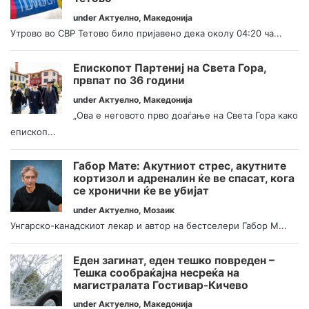
under
Актуелно
,
Македонија
Утрово во СВР Тетово било пријавено дека околу 04:20 ча...
Епископот Партениј на Света Гора,
првпат по 36 години
under
Актуелно
,
Македонија
„Ова е неговото прво доаѓање на Света Гора како
епископ...
Габор Мате: Акутниот стрес, акутните
кортизол и адреналин ќе ве спасат, кога
се хронични ќе ве убијат
under
Актуелно
,
Мозаик
Унгарско-канадскиот лекар и автор на бестселери Габор М...
Еден загинат, еден тешко повреден –
Тешка сообраќајна несреќа на
магистралата Гостивар-Кичево
under
Актуелно
,
Македонија