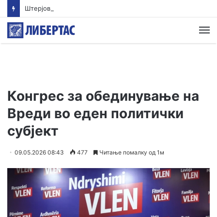
Штерјова: Пратеник и возач на градоначалник се меѓу напаѓачите во Ново Село, Обвинителството свесно одбива да реагира
М
Конгрес за обединување на
Вреди во еден политички
субјект
09.05.2026 08:43
477
Читање помалку од 1м