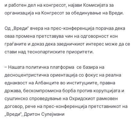
и работен дел на конгресот, најави Комисијата за
организација на Конгресот за обединување на Вреди.
Од „Вреди“ вчера на прес-конференција порачаа дека
оваа промена претставува чин на одговорност кон
граѓаните и доказ дека заедничкиот интерес може да се
стави над теснопартиските приоритети.
– Нашата политичка платформа се базира на
десноцентристичка ориентација со фокус на реална
еднаквост на Албанците во институциите, правна
држава, бескомпромисна борба против корупцијата и
суштинско спроведување на Охридскиот рамковен
договор, рече на прес-конференција претставникот на
„Вреди“, Дритон Сулејмани