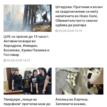
Штерјова: Пратеник и возач
на градоначалник се меѓу
напаѓачите во Ново Село,
Обвинителството свесно
одбива да реагира
09.08.2026 14:19
ЦУК со пресек до 13 часот:
Активни пожари во
Аеродром, Илинден,
Босилово, Крива Паланка и
Гостивар
09.08.2026 14:21
Тинејџери „ловци на
Апсења во Карпош:
педофили“ претепаа маж до
Запленети кокаин,