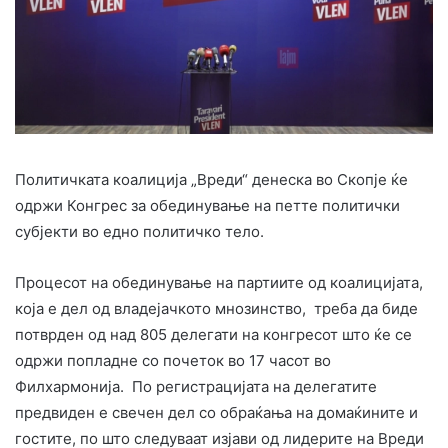
Политичката коалиција „Вреди“ денеска во Скопје ќе
одржи Конгрес за обединување на петте политички
субјекти во едно политичко тело.
Процесот на обединување на партиите од коалицијата,
која е дел од владејачкото мнозинство, треба да биде
потврден од над 805 делегати на конгресот што ќе се
одржи попладне со почеток во 17 часот во
Филхармонија. По регистрацијата на делегатите
предвиден е свечен дел со обраќања на домаќините и
гостите, по што следуваат изјави од лидерите на Вреди