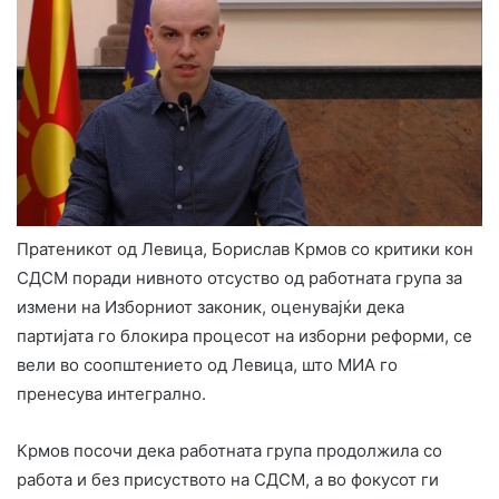
Пратеникот од Левица, Борислав Крмов со критики кон
СДСМ поради нивното отсуство од работната група за
измени на Изборниот законик, оценувајќи дека
партијата го блокира процесот на изборни реформи, се
вели во соопштението од Левица, што МИА го
пренесува интегрално.
Крмов посочи дека работната група продолжила со
работа и без присуството на СДСМ, а во фокусот ги