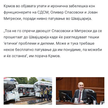
Крмов во објавата упати и иронична забелешка кон
функционерите на СДСМ, Оливер Спасовски и Јован
Митрески, поради нивно патување во Швајцарија.
„Тоа не го спречи двоецот Спасовски и Митрески да се
прошетаат до Швајцарија каде ќе разгледуваат тешки
‘етички’ проблеми и дилеми. Може и тука требаше
некое бесплатно патување да им понудиме, па можеби
и ќе останеа“, им порача Крмов.