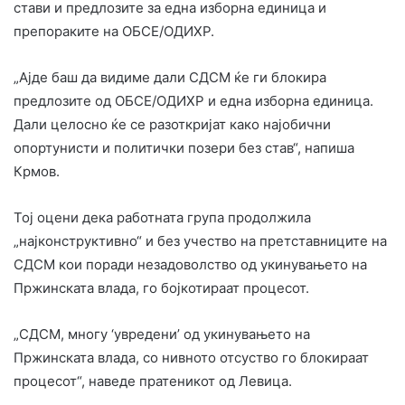
стави и предлозите за една изборна единица и
препораките на ОБСЕ/ОДИХР.
„Ајде баш да видиме дали СДСМ ќе ги блокира
предлозите од ОБСЕ/ОДИХР и една изборна единица.
Дали целосно ќе се разоткријат како најобични
опортунисти и политички позери без став“, напиша
Крмов.
Тој оцени дека работната група продолжила
„најконструктивно“ и без учество на претставниците на
СДСМ кои поради незадоволство од укинувањето на
Пржинската влада, го бојкотираат процесот.
„СДСМ, многу ‘увредени’ од укинувањето на
Пржинската влада, со нивното отсуство го блокираат
процесот“, наведе пратеникот од Левица.