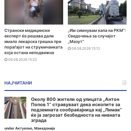
Странски медицински
„Им симнувам капа на РКМ“:
експерт ќе решава дали
Сведочења за случајот
имало лекарска грешка при
„Мазут“
пораѓајот на струмичанката
06.08.2026 15:12
која остана неподвижна
06.08.2026 15:22
НАЈЧИТАНИ
Околу 800 жители од улицата „Антон
Попов 1“ стравуваат дека ископите за
подземната сообраќајница кај „Лимак“
ќе ја загрозат безбедноста на нивната
зграда
under
Актуелно
,
Македонија