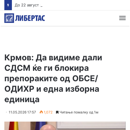
До 22 август Обвинителството треба да одлучи дали ќе подигне обвинение против Груби, во спротивно му се укинува куќниот притвор
М
Крмов: Да видиме дали
СДСМ ќе ги блокира
препораките од ОБСЕ/
ОДИХР и една изборна
единица
11.05.2026 17:57
1,072
Читање помалку од 1м