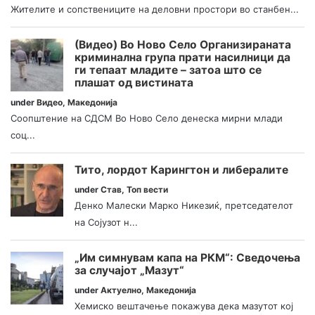
Жителите и сопствениците на деловни простори во станбен...
(Видео) Во Ново Село Организираната
криминална група прати насилници да
ги тепаат младите – затоа што се
плашат од вистината
under
Видео
,
Македонија
Соопштение на СДСМ Во Ново Село денеска мирни млади
соц...
Тито, лордот Карингтон и либералите
under
Став
,
Топ вести
Денко Малески Марко Никезиќ, претседателот
на Сојузот н...
„Им симнувам капа на РКМ“: Сведочења
за случајот „Мазут“
under
Актуелно
,
Македонија
Хемиско вештачење покажува дека мазутот кој