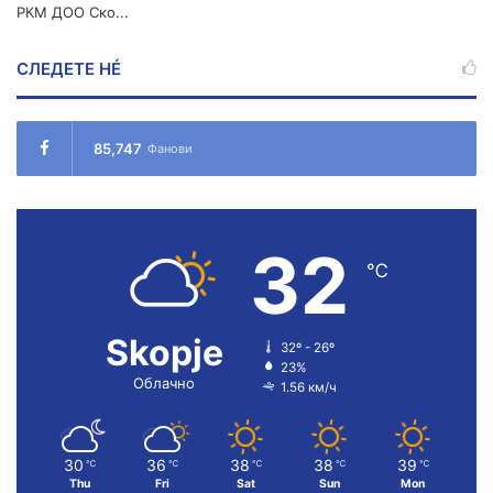
РКМ ДОО Ско...
СЛЕДЕТЕ НÉ
85,747
Фанови
32
℃
Skopje
32º - 26º
23%
Облачно
1.56 км/ч
30
36
38
38
39
℃
℃
℃
℃
℃
Thu
Fri
Sat
Sun
Mon