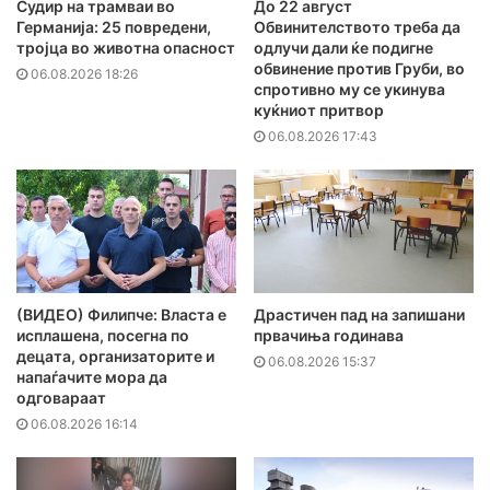
Судир на трамваи во
До 22 август
Германија: 25 повредени,
Обвинителството треба да
тројца во животна опасност
одлучи дали ќе подигне
обвинение против Груби, во
06.08.2026 18:26
спротивно му се укинува
куќниот притвор
06.08.2026 17:43
(ВИДЕО) Филипче: Власта е
Драстичен пад на запишани
исплашена, посегна по
првачиња годинава
децата, организаторите и
06.08.2026 15:37
напаѓачите мора да
одговараат
06.08.2026 16:14