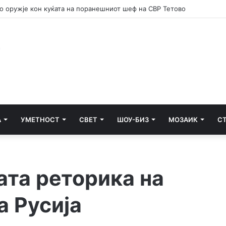
 потсетник дека мирот и стабилноста се бранат со одговорност
А
УМЕТНОСТ
СВЕТ
ШОУ-БИЗ
МОЗАИК
С
ата реторика на
а Русија