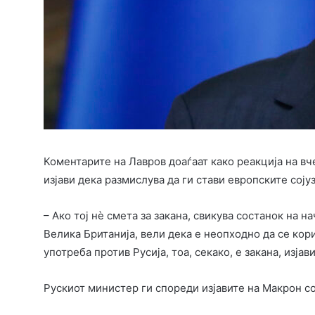
Коментарите на Лавров доаѓаат како реакција на вч
изјави дека размислува да ги стави европските сој
– Ако тој нè смета за закана, свикува состанок на 
Велика Британија, вели дека е неопходно да се кор
употреба против Русија, тоа, секако, е закана, изјав
Рускиот министер ги спореди изјавите на Макрон со