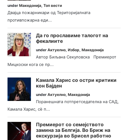
under
Македонија
,
Топ вести
Двајца пожарникари од Територијалната
противпожарна еди...
Да го прославиме талогот на
фекалиите
under
Актуелно
,
Избор
,
Македонија
Автор Биљана Секуловска Премиерот
Мицкоски кога се пр...
Камала Харис со остри критики
кон Бајден
under
Актуелно
,
Македонија
Поранешната потпретседателка на САД,
Камала Харис, сè п...
Премиерот со семејството
замина за Белгија. Во Бриж на
екскурзија во Брисел работно