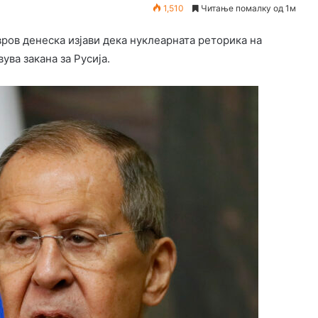
1,510
Читање помалку од 1м
ров денеска изјави дека нуклеарната реторика на
ва закана за Русија.