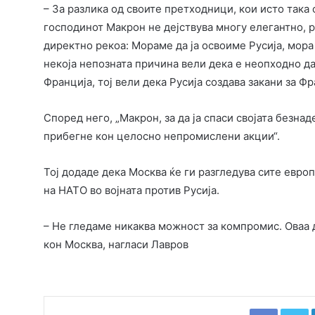
– За разлика од своите претходници, кои исто така с
господинот Макрон не дејствува многу елегантно, 
директно рекоа: Мораме да ја освоиме Русија, мора 
некоја непозната причина вели дека е неопходно да с
Франција, тој вели дека Русија создава закани за Фр
Според него, „Макрон, за да ја спаси својата безна
прибегне кон целосно непромислени акции“.
Тој додаде дека Москва ќе ги разгледува сите евро
на НАТО во војната против Русија.
– Не гледаме никаква можност за компромис. Оваа 
кон Москва, нагласи Лавров
Faceboo
T