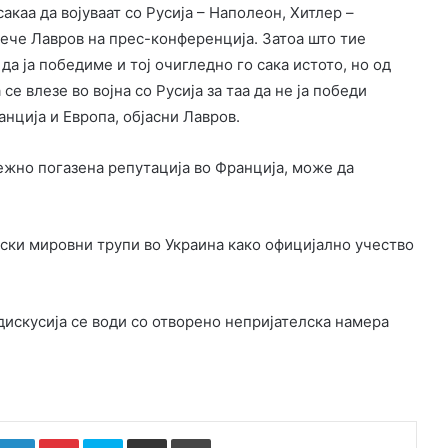
акаа да војуваат со Русија – Наполеон, Хитлер –
рече Лавров на прес-конференција. Затоа што тие
да ја победиме и тој очигледно го сака истото, но од
е влезе во војна со Русија за таа да не ја победи
анција и Европа, објасни Лавров.
дежно погазена репутација во Франција, може да
пски мировни трупи во Украина како официјално учество
дискусија се води со отворено непријателска намера
k
witter
LinkedIn
Pinterest
Skype
Сподели преку Е-маил
Испринтај