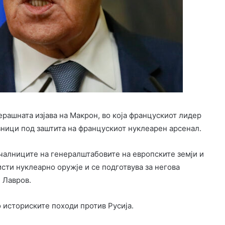
ерашната изјава на Макрон, во која францускиот лидер
узници под заштита на францускиот нуклеарен арсенал.
началниците на генералштабовите на европските земји и
исти нуклеарно оружје и се подготвува за негова
и Лавров.
 историските походи против Русија.