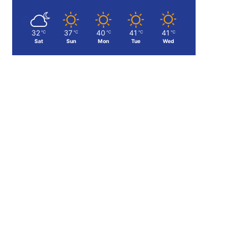
32
37
40
41
41
℃
℃
℃
℃
℃
Sat
Sun
Mon
Tue
Wed