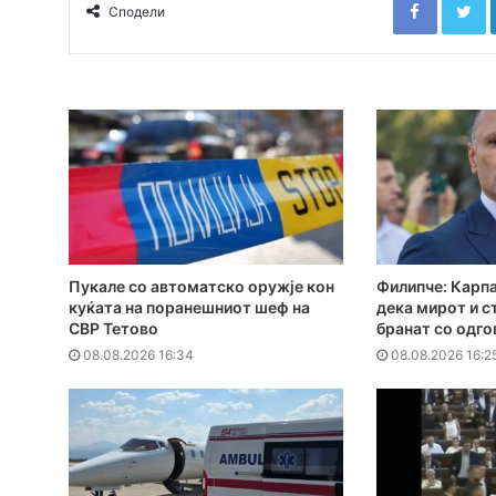
Сподели
Пукале со автоматско оружје кон
Филипче: Карпа
куќата на поранешниот шеф на
дека мирот и с
СВР Тетово
бранат со одг
08.08.2026 16:34
08.08.2026 16:2