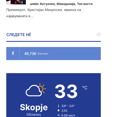
under
Актуелно
,
Македонија
,
Топ вести
Премиерот, Христијан Мицкоски, замина на
најавуваната е...
СЛЕДЕТЕ НÉ
85,739
Фанови
33
℃
Skopje
33º - 24º
23%
Облачно
6.69 км/ч