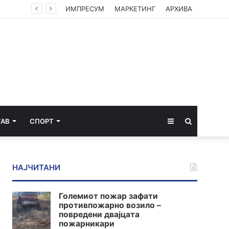
ИМПРЕСУМ
МАРКЕТИНГ
АРХИВА
Sidebar
Пребарај
ТАВ
СПОРТ
за
НАЈЧИТАНИ
Големиот пожар зафати
противпожарно возило –
повредени двајцата
пожарникари