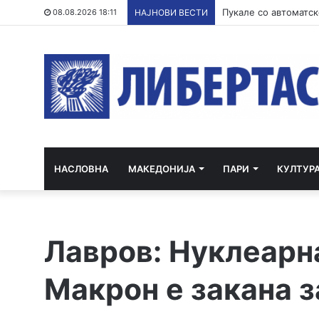
Филипче: Карпалак е
08.08.2026 18:11
НАЈНОВИ ВЕСТИ
НАСЛОВНА
МАКЕДОНИЈА
ПАРИ
КУЛТУР
Лавров: Нуклеарн
Макрон е закана з