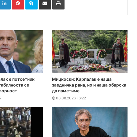
лак е потсетник
Мицкоски: Карпалак е наша
табилноста се
заедничка рана, но и наша обврска
оворност
да паметиме
5
08.08.2026 16:22