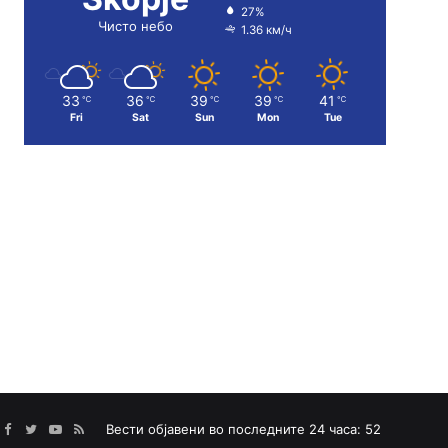
27%
Чисто небо
1.36 км/ч
33
36
39
39
41
℃
℃
℃
℃
℃
Fri
Sat
Sun
Mon
Tue
Facebook
Twitter
YouTube
RSS
Вести објавени во последните 24 часа: 52