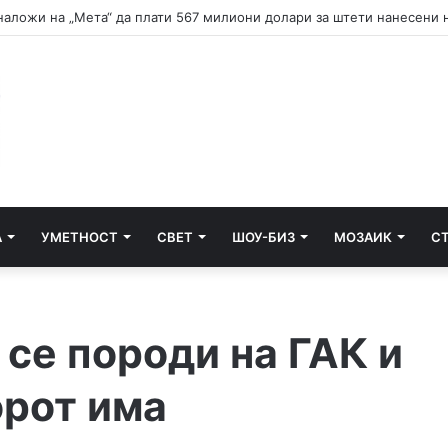
А
УМЕТНОСТ
СВЕТ
ШОУ-БИЗ
МОЗАИК
С
се породи на ГАК и
орот има