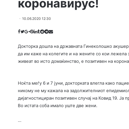
коронавирус!
10.06.2020 12:30
Докторка дошла на државната Гинеколошко акушерс
да им каже на колегите и на жените со кои лежела 
живеат во исто домаќинство, е позитивен на корон
Ноќта меѓу 6 и 7 јуни, докторката влегла како пац
никому не му кажала на задолжителниот епидемиол
дијагностициран позитивен случај на Ковид 19. Ја 
Во истата соба имало уште две жени.
…