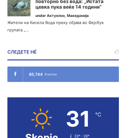
повторно без вода: „Истата
цевка пука веќе 14 години“
under
Актуелно
,
Македонија
Жители на Кисела Вода преку објава во Фејсбук
групата „...
СЛЕДЕТЕ НÉ
85,744
Фанови
31
℃
Skopje
33º - 26º