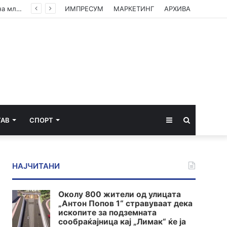
Американски суд ѝ наложи на „Мета“ да плати 567 милиони долари за штети нанесени на младите
ИМПРЕСУМ
МАРКЕТИНГ
АРХИВА
Sidebar
Пребарај
ТАВ
СПОРТ
за
НАЈЧИТАНИ
Околу 800 жители од улицата
„Антон Попов 1“ стравуваат дека
ископите за подземната
сообраќајница кај „Лимак“ ќе ја