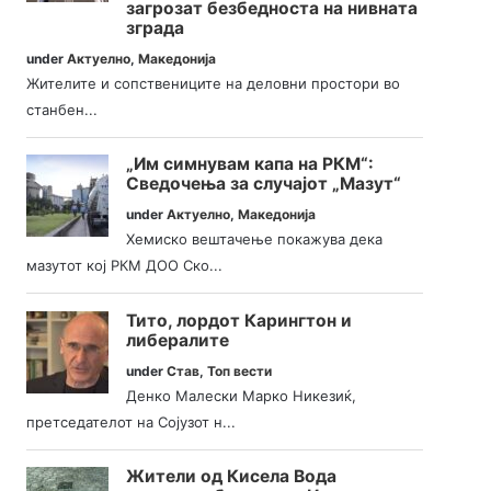
загрозат безбедноста на нивната
зграда
under
Актуелно
,
Македонија
Жителите и сопствениците на деловни простори во
станбен...
„Им симнувам капа на РКМ“:
Сведочења за случајот „Мазут“
under
Актуелно
,
Македонија
Хемиско вештачење покажува дека
мазутот кој РКМ ДОО Ско...
Тито, лордот Карингтон и
либералите
under
Став
,
Топ вести
Денко Малески Марко Никезиќ,
претседателот на Сојузот н...
Жители од Кисела Вода