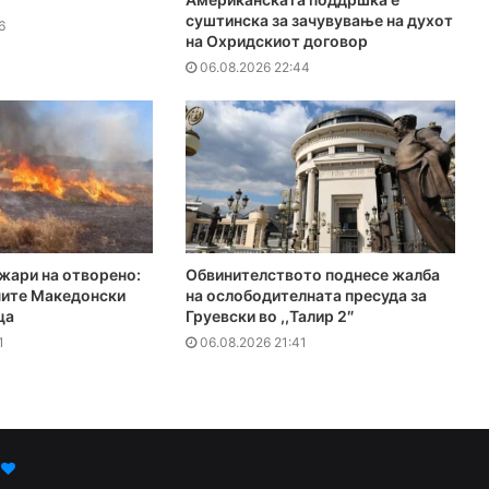
суштинска за зачувување на духот
6
на Охридскиот договор
06.08.2026 22:44
жари на отворено:
Обвинителството поднесе жалба
ните Македонски
на ослободителната пресуда за
ца
Груевски во ,,Талир 2″
1
06.08.2026 21:41