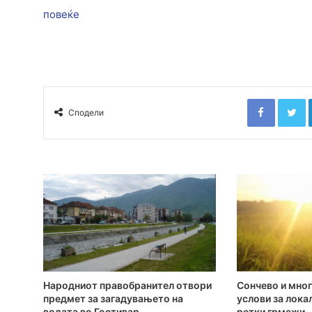
повеќе
Faceboo
T
Сподели
Народниот правобранител отвори
Сончево и мног
предмет за загадувањето на
услови за лока
водата во Гостивар
ретки грмежи