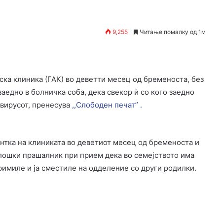
9,255
Читање помалку од 1м
ка клиника (ГАК) во деветти месец од бременоста, без
заедно в болничка соба, дека свекор ѝ со кого заедно
авирусот, пренесува
,,Слободен печат” .
иентка на клиниката во деветиот месец од бременоста и
ошки прашалник при прием дека во семејството има
примиле и ја сместиле на одделение со други родилки.