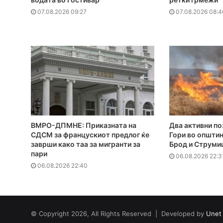
07.08.2026 09:27
07.08.2026 08:4
ВМРО-ДПМНЕ: Приказната на
Два активни по
СДСМ за францускиот предлог ќе
Гори во општи
заврши како таа за мигранти за
Брод и Струми
пари
06.08.2026 22:3
06.08.2026 22:40
© Copyright 2026, All Rights Reserved | Developed by
Unet