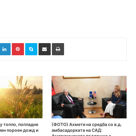
k
witter
LinkedIn
Pinterest
Skype
Сподели преку Е-маил
Испринтај
у топло, попладне
(ФОТО) Ахмети на средба со в.д.
лен пороен дожд и
амбасадорката на САД:
Американската поддршка е