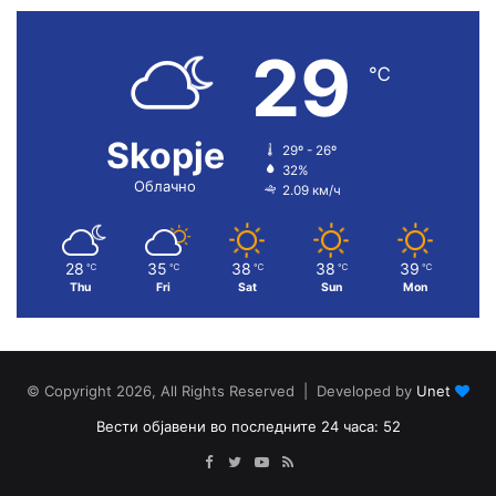
29
℃
Skopje
29º - 26º
32%
Облачно
2.09 км/ч
28
35
38
38
39
℃
℃
℃
℃
℃
Thu
Fri
Sat
Sun
Mon
© Copyright 2026, All Rights Reserved | Developed by
Unet
Вести објавени во последните 24 часа: 52
Facebook
Twitter
YouTube
RSS