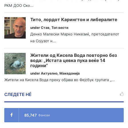
РКМ ДОО Ско...
Тито, лордот Карингтон и либералите
under
Став
,
Топ вести
Денко Малески Марко Никезиќ, претседателот
на Сојузот н...
Жители од Кисела Вода повторно без
вода: „Истата цевка пука веќе 14
години“
under
Актуелно
,
Македонија
Жители на Кисела Вода преку објава во Фејсбук групата „...
СЛЕДЕТЕ НÉ
85,747
Фанови