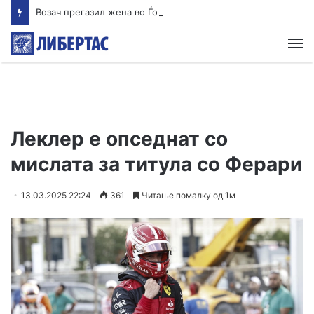
Возач прегазил жена во Ѓорче и избегал, оставајќи ја тешко повредена на патот
М
Леклер е опседнат со
мислата за титула со Ферари
13.03.2025 22:24
361
Читање помалку од 1м