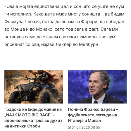
-Ова е мојата единствена цел и сон што се уште не сум
ги исполнил. Како дете имав многу соништа – да бидам
Формула 1 возач, потоа да возам за Ферари, да победам
во Монца и во Монако, сето тоа сега е факт. Сега ми
останува само да станам светски шампион. Јас сум
опседнат со ова, изјави Леклер во Мелбурн
Градско ќе биде домаќин на
Почина Франко Барези –
„NAJK MOTO BIG RACE“ –
фудбалската легенда на
адреналинска трка во духот
Италија и Милан
на антички Стоби
31.07.2026 08:55