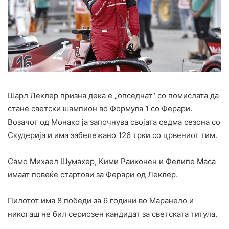
Шарл Леклер призна дека е „опседнат“ со помислата да
стане светски шампион во Формула 1 со Ферари.
Возачот од Монако ја започнува својата седма сезона со
Скудерија и има забележано 126 трки со црвениот тим.
Само Михаел Шумахер, Кими Раиконен и Фелипе Маса
имаат повеќе стартови за Ферари од Леклер.
Пилотот има 8 победи за 6 години во Маранело и
никогаш не бил сериозен кандидат за светската титула.