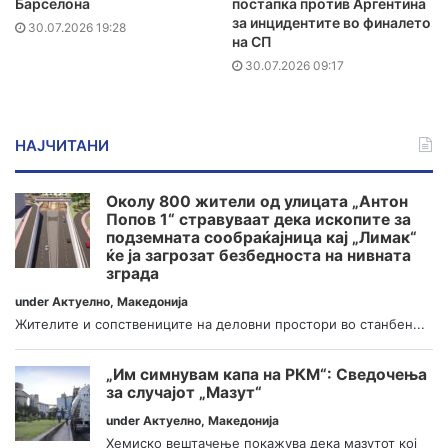
Барселона
постапка против Аргентина
за инцидентите во финалето
30.07.2026 19:28
на СП
30.07.2026 09:17
НАЈЧИТАНИ
Околу 800 жители од улицата „Антон
Попов 1“ стравуваат дека ископите за
подземната сообраќајница кај „Лимак“
ќе ја загрозат безбедноста на нивната
зграда
under
Актуелно
,
Македонија
Жителите и сопствениците на деловни простори во станбен...
„Им симнувам капа на РКМ“: Сведочења
за случајот „Мазут“
under
Актуелно
,
Македонија
Хемиско вештачење покажува дека мазутот кој