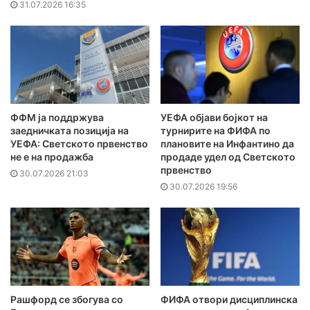
31.07.2026 16:35
ФФМ ја поддржува
УЕФА објави бојкот на
заедничката позиција на
турнирите на ФИФА по
УЕФА: Светското првенство
плановите на Инфантино да
не е на продажба
продаде удел од Светското
првенство
30.07.2026 21:03
30.07.2026 19:56
Рашфорд се збогува со
ФИФА отвори дисциплинска