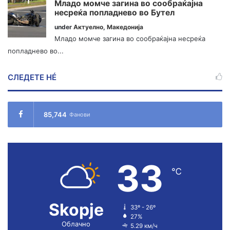
Младо момче загина во сообраќајна
несреќа попладнево во Бутел
under
Актуелно
,
Македонија
Младо момче загина во сообраќајна несреќа
попладнево во...
СЛЕДЕТЕ НÉ
85,744
Фанови
33
℃
Skopje
33º - 26º
27%
Облачно
5.29 км/ч