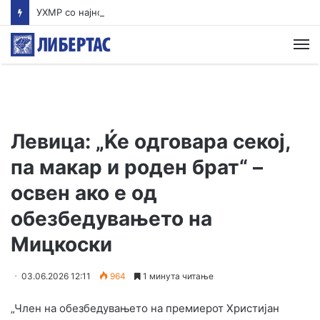
УХМР со најнова прогноза: Најави нестабилно со дожд и грмежи во Куманово, Струмица, Полог и на југот од земјава
М
Левица: „Ќе одговара секој,
па макар и роден брат“ –
освен ако е од
обезбедувањето на
Мицкоски
03.06.2026 12:11
964
1 минута читање
„Член на обезбедувањето на премиерот Христијан