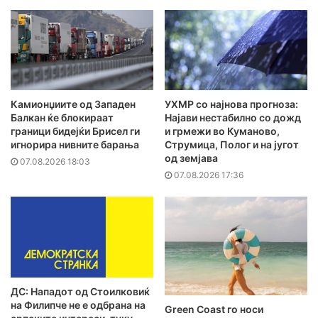
Камионџиите од Западен
УХМР со најнова прогноза:
Балкан ќе блокираат
Најави нестабилно со дожд
граници бидејќи Брисел ги
и грмежи во Куманово,
игнорира нивните барања
Струмица, Полог и на југот
од земјава
07.08.2026 18:03
07.08.2026 17:36
ДС: Нападот од Стоилковиќ
на Филипче не е одбрана на
Green Coast го носи