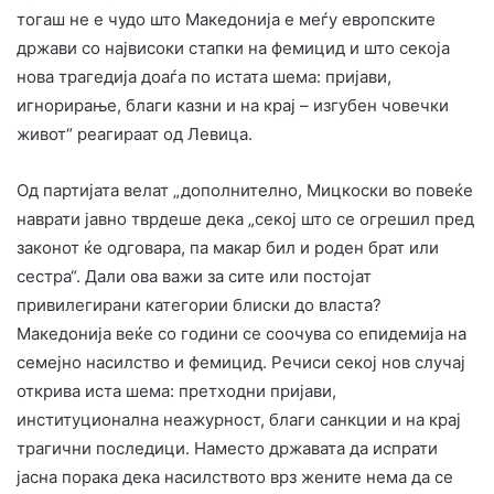
тогаш не е чудо што Македонија е меѓу европските
држави со највисоки стапки на фемицид и што секоја
нова трагедија доаѓа по истата шема: пријави,
игнорирање, благи казни и на крај – изгубен човечки
живот“ реагираат од Левица.
Од партијата велат „дополнително, Мицкоски во повеќе
наврати јавно тврдеше дека „секој што се огрешил пред
законот ќе одговара, па макар бил и роден брат или
сестра“. Дали ова важи за сите или постојат
привилегирани категории блиски до власта?
Македонија веќе со години се соочува со епидемија на
семејно насилство и фемицид. Речиси секој нов случај
открива иста шема: претходни пријави,
институционална неажурност, благи санкции и на крај
трагични последици. Наместо државата да испрати
јасна порака дека насилството врз жените нема да се