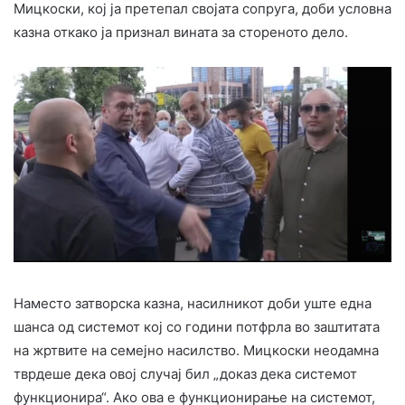
Мицкоски, кој ја претепал својата сопруга, доби условна
казна откако ја признал вината за стореното делo.
Наместо затворска казна, насилникот доби уште една
шанса од системот кој со години потфрла во заштитата
на жртвите на семејно насилство. Мицкоски неодамна
тврдеше дека овој случај бил „доказ дека системот
функционира“. Ако ова е функционирање на системот,