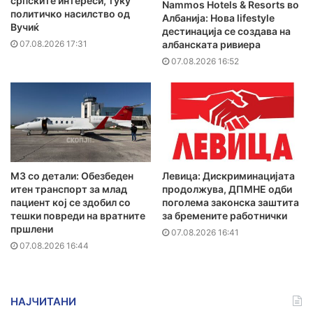
српските интереси, туку
Nammos Hotels & Resorts во
политичко насилство од
Албанија: Нова lifestyle
Вучиќ
дестинација се создава на
07.08.2026 17:31
албанската ривиера
07.08.2026 16:52
MЗ со детали: Обезбеден
Левица: Дискриминацијата
итен транспорт за млад
продолжува, ДПМНЕ одби
пациент кој се здобил со
поголема законска заштита
тешки повреди на вратните
за бремените работнички
пршлени
07.08.2026 16:41
07.08.2026 16:44
НАЈЧИТАНИ