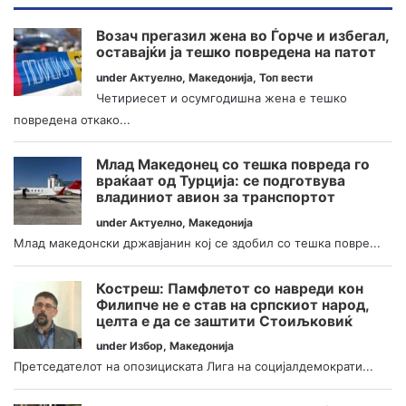
Возач прегазил жена во Ѓорче и избегал,
оставајќи ја тешко повредена на патот
under
Актуелно
,
Македонија
,
Топ вести
Четириесет и осумгодишна жена е тешко
повредена откако...
Млад Македонец со тешка повреда го
враќаат од Турција: се подготвува
владиниот авион за транспортот
under
Актуелно
,
Македонија
Млад македонски државјанин кој се здобил со тешка повре...
Костреш: Памфлетот со навреди кон
Филипче не е став на српскиот народ,
целта е да се заштити Стоиљковиќ
under
Избор
,
Македонија
Претседателот на опозициската Лига на социјалдемократи...