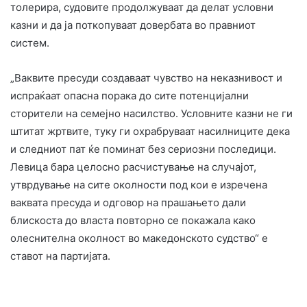
толерира, судовите продолжуваат да делат условни
казни и да ја поткопуваат довербата во правниот
систем.
„Ваквите пресуди создаваат чувство на неказнивост и
испраќаат опасна порака до сите потенцијални
сторители на семејно насилство. Условните казни не ги
штитат жртвите, туку ги охрабруваат насилниците дека
и следниот пат ќе поминат без сериозни последици.
Левица бара целосно расчистување на случајот,
утврдување на сите околности под кои е изречена
ваквата пресуда и одговор на прашањето дали
блискоста до власта повторно се покажала како
олеснителна околност во македонското судство“ е
ставот на партијата.