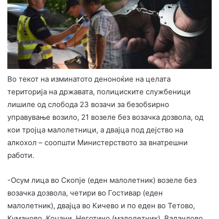
Во текот на изминатото деноноќие на целата
територија на државата, полициските службеници
лишиле од слобода 23 возачи за безобѕирно
управување возило, 21 возеле без возачка дозвола, од
кои тројца малолетници, а двајца под дејство на
алкохол – соопшти Министерството за внатрешни
работи.
-Осум лица во Скопје (еден малолетник) возеле без
возачка дозвола, четири во Гостивар (еден
малолетник), двајца во Кичево и по еден во Тетово,
Куманово, Кочани, Неготино (малолетник), Валандово,