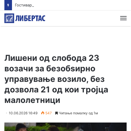
Гостиварци и натаму без пивка вода
М
Лишени од слобода 23
возачи за безобѕирно
управување возило, без
дозвола 21 од кои тројца
малолетници
10.06.2026 16:49
547
Читање помалку од 1м