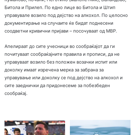
Битола и Прилеп. По едно лице во Битола и Штип
управувале возило под дејство на алкохол. По целосно
документирање на случаите ќе бидат поднесени
соодветни кривични пријави – посочуваат од МВР.
Апелираат до сите учесници во сообраќајот да ги
почитуваат сообраќајните правила и прописи, да не
управуваат возило без положен возачки испит или
доколку имаат изречена мерка за забрана за
управување или доколку се под дејство на алкохол и
сите заеднички да придонесеме за побезбеден
сообраќај.