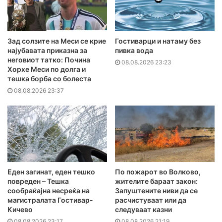
Зад солзите на Меси се крие
Гостиварци и натаму без
најубавата приказна за
пивка вода
неговиот татко: Почина
08.08.2026 23:23
Хорхе Меси по долга и
тешка борба со болеста
08.08.2026 23:37
Еден загинат, еден тешко
По пожарот во Волково,
повреден – Тешка
жителите бараат закон:
сообраќајна несреќа на
Запуштените ниви да се
магистралата Гостивар-
расчистуваат или да
Кичево
следуваат казни
08.08.2026 23:17
08.08.2026 21:19