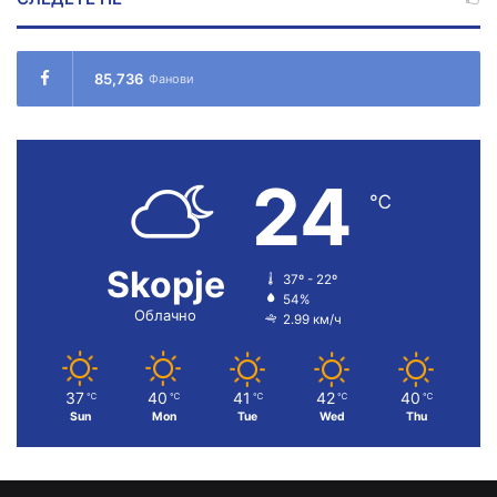
85,736
Фанови
24
℃
Skopje
37º - 22º
54%
Облачно
2.99 км/ч
37
40
41
42
40
℃
℃
℃
℃
℃
Sun
Mon
Tue
Wed
Thu