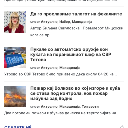
Да го прославиме талогот на фекалиите
under
Актуелно
,
Избор
,
Македонија
Автор Биљана Секуловска Премиерот Мицкоски
кога се пр...
Пукале со автоматско оружје кон
куќата на поранешниот шеф на СВР
Тетово
under
Актуелно
,
Македонија
Утрово во СВР Тетово било пријавено дека околу 04:20 ча...
Пожар кај Волково во кој изгоре и куќа
се става под контрола, нов пожар
избувна зад Водно
under
Актуелно
,
Македонија
,
Топ вести
Два поголеми пожари избувнаа денеска на територијата на...
СЛЕДЕТЕ НÉ