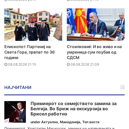
Епископот Партениј на
Стоилковиќ: И во живо и на
Света Гора, првпат по 36
умреница сум поубав од
години
СДСМ
08.08.2026 21:15
08.08.2026 21:09
НАЈЧИТАНИ
Премиерот со семејството замина за
Белгија. Во Бриж на екскурзија во
Брисел работно
under
Актуелно
,
Македонија
,
Топ вести
Премиерот, Христијан Мицкоски, замина на најавуваната е...