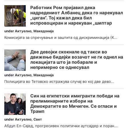
Работник Ром пријавил дека
надредениот Албанец дека го нарекувал
„циган“. Тој кажал дека бил
испровоциран и нарекуван „шиптар
under
Актуелно
,
Македонија
Комисијата за спречување и заштита од дискриминација (К...
Две девојки скокнале од такси во
движење бидејќи возачот не ги однел на
локацијата што ја побарале и
непримерно се однесувал
under
Актуелно
,
Македонија
Полицијата во Тетовско истражува случај во кој две дево...
Син на египетски имигранти победи на
прелиминарните избори на
Демократите во Мичиген. Се огласи и
Трамп
under
Актуелно
,
Свет
Абдул Ел-Сајед, прогресивен политички аутсајдер и поран...