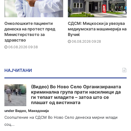
Онколошките пациенти
СДСМ: Мицкоски ја увезува
денеска на протест пред
медиумската машинерија на
Министерството за
Вучиќ
здравство
06.08.2026 09:28
06.08.2026 09:38
НАЈЧИТАНИ
(Видео) Во Ново Село Организираната
криминална група прати насилници да
ги тепаат младите – затоа што се
плашат од вистината
under
Видео
,
Македонија
Соопштение на СДСМ Во Ново Село денеска мирни млади
соц...