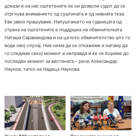
докази и на нас оштетените ќе ни дозволи судот да се
отргнува вниманието од суштината и од нивната теза.
Еве јавно прашуваме. Напуштањето на судницата од
страна на оштетените е поддршка на обвинителката
Наташа Сарамандова и на целото обвинителство што го
води овој случај. Ние нема да се откажеме и натаму да
го следиме секој момент и неправда и ќе се бориме до
последен момент за вистината – рече Александар
Наунов, татко на Надица Наунова.