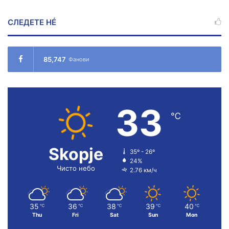
СЛЕДЕТЕ НÉ
85,747
Фанови
33
℃
Skopje
35º - 26º
24%
Чисто небо
2.76 км/ч
35
36
38
39
40
℃
℃
℃
℃
℃
Thu
Fri
Sat
Sun
Mon