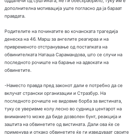
оддалечи од суштината, не ги обесхрабрило, туку им е
дополнителна мотивација уште погласно да ја бараат
правдата.
Родителите на починатите во кочанската трагедија
денеска на 46. Марш за ангелите реагираа и на
привременото отстранување од постапката на
обвинителката Наташа Сарамандова, што се случи на
последното рочиште на барање на адвокати на
обвинетите.
-Наместо правда пред законот дали е потребно да се
вклучат странски организации и Стразбур. На
последното рочиште не видовме борба за вистината,
туку се уверивме колу лесно во судница центарот на
вниманието може да биде дозволен бунт, реакција и
заштита на обвинетите од вистината. Дали ова ќе се
применува и откако обвинетите ќе ги изведуваат своите