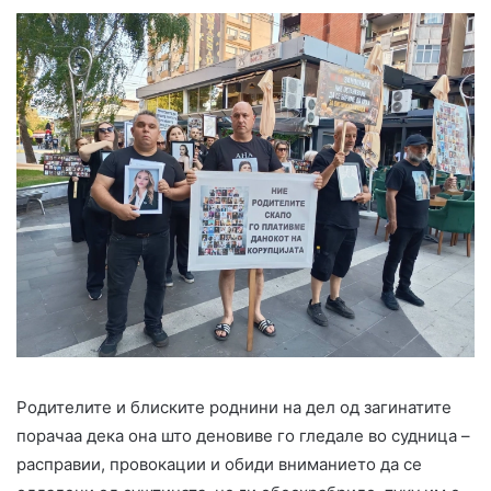
Родителите и блиските роднини на дел од загинатите
порачаа дека она што деновиве го гледале во судница –
расправии, провокации и обиди вниманието да се