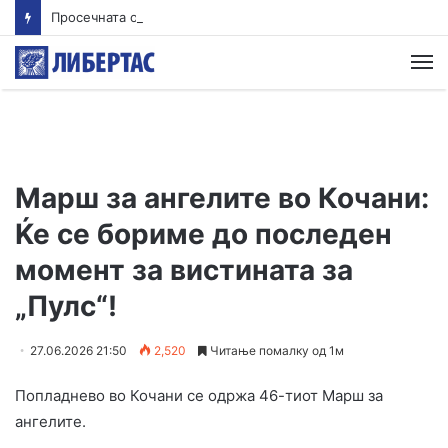
Просечната оценка од полагањето матура во јуни е 3,66 од сите три типа матура
М
Марш за ангелите во Кочани:
Ќе се бориме до последен
момент за вистината за
„Пулс“!
27.06.2026 21:50
2,520
Читање помалку од 1м
Попладнево во Кочани се одржа 46-тиот Марш за
ангелите.