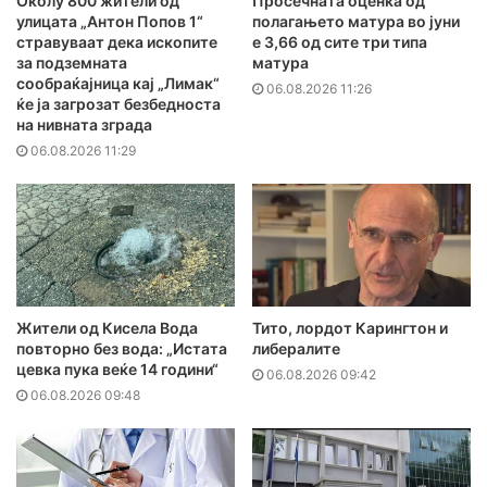
Околу 800 жители од
Просечната оценка од
улицата „Антон Попов 1“
полагањето матура во јуни
стравуваат дека ископите
е 3,66 од сите три типа
за подземната
матура
сообраќајница кај „Лимак“
06.08.2026 11:26
ќе ја загрозат безбедноста
на нивната зграда
06.08.2026 11:29
Жители од Кисела Вода
Тито, лордот Карингтон и
повторно без вода: „Истата
либералите
цевка пука веќе 14 години“
06.08.2026 09:42
06.08.2026 09:48