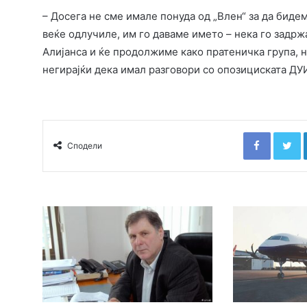
– Досега не сме имале понуда од „Влен“ за да бидем
веќе одлучиле, им го даваме името – нека го задрж
Алијанса и ќе продолжиме како пратеничка група, но
негирајќи дека имал разговори со опозициската ДУ
Faceboo
T
Сподели