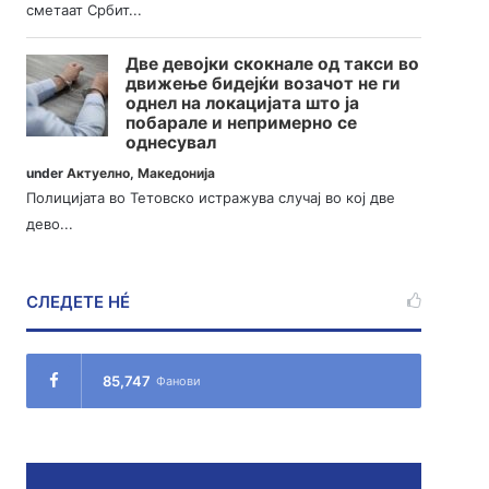
сметаат Србит...
Две девојки скокнале од такси во
движење бидејќи возачот не ги
однел на локацијата што ја
побарале и непримерно се
однесувал
under
Актуелно
,
Македонија
Полицијата во Тетовско истражува случај во кој две
дево...
СЛЕДЕТЕ НÉ
85,747
Фанови