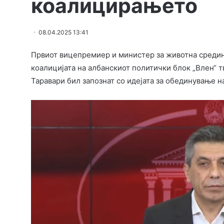
коалицирањето
08.04.2025 13:41
Првиот вицепремиер и министер за животна средин
коалицијата на албанскиот политички блок „Влен“ т
Таравари бил запознат со идејата за обединување на