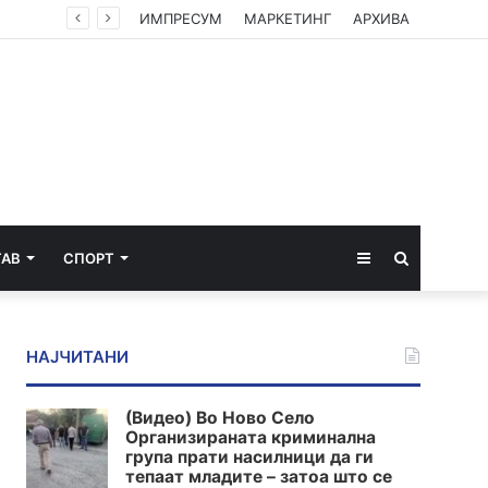
Кратките летови со електрични авиони би можеле да пристигнат во Европа за помалку од 4 години
ИМПРЕСУМ
МАРКЕТИНГ
АРХИВА
Sidebar
Пребарај
ТАВ
СПОРТ
за
НАЈЧИТАНИ
(Видео) Во Ново Село
Организираната криминална
група прати насилници да ги
тепаат младите – затоа што се