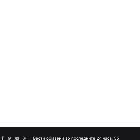
Facebook
Twitter
YouTube
RSS
Вести објавени во последните 24 часа: 55