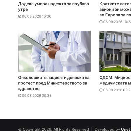
Додека умира надежта за поубаво
Кратките летов
утре
авиони би може
во Европа за п
06.08.2026 10:30
06.08.2026 10:2
Онколошките пациенти денеска на
СДСМ: Мицкоск
протест пред Министерството за
медиумската м
здравство
06.08.2026 09:2
06.08.2026 09:38
© Copyright 2026, All Rights Reserved | Developed by
Unet