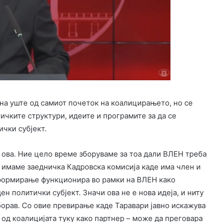
тна уште од самиот почеток на коалицирањето, но се
ичките структури, идеите и програмите за да се
чки субјект.
за ова. Ние цело време зборуваме за тоа дали ВЛЕН треба
ќе имаме заедничка Кадровска комисија каде има член и
информирање функционира во рамки на ВЛЕН како
н политички субјект. Значи ова не е нова идеја, и ниту
аборав. Со овие превирање каде Таравари јавно искажува
 од коалицијата туку како партнер – може да преговара