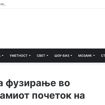
А
УМЕТНОСТ
СВЕТ
ШОУ-БИЗ
МОЗАИК
С
за фузирање во
самиот почеток на