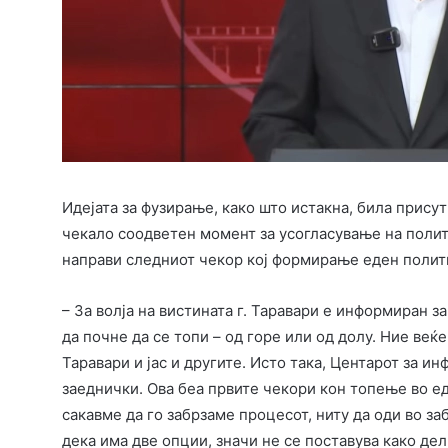
Идејата за фузирање, како што истакна, била прису
чекало соодветен момент за усогласување на полит
направи следниот чекор кој формирање еден полити
– За волја на вистината г. Таравари е информиран 
да почне да се топи – од горе или од долу. Ние ве
Таравари и јас и другите. Исто така, Центарот за 
заеднички. Ова беа првите чекори кон топење во еде
сакавме да го забрзаме процесот, ниту да оди во з
дека има две опции, значи не се поставува како дел