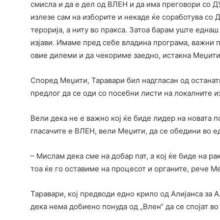
смисла и да е дел од ВЛЕН и да има преговори со Д
излезе сам на изборите и некаде ќе соработува со Д
терорија, а ниту во пракса. Затоа барам уште еднаш
изјави. Имаме пред себе владина програма, важни п
овие дилеми и да чекориме заедно, истакна Меџити
Според Меџити, Таравари бил надгласан од останати
предлог да се оди со посебни листи на локалните и
Вели дека не е важно кој ќе биде лидер на новата п
гласачите е ВЛЕН, вели Меџити, да се обедини во е
– Мислам дека сме на добар пат, а кој ќе биде на р
тоа ќе го оставиме на процесот и органите, рече М
Таравари, кој предводи едно крило од Алијанса за А
дека нема добиено понуда од „Влен“ да се спојат во 