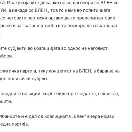
УИ. Инаку изјавите дека ако не се договори со ВЛЕН ќе
УИ, а некаде со ВЛЕН , тоа го нема во политичката
 со неговите партиски органи да ги преиспитаат овие
роекти за граѓани и треба што поскоро да се затворат
.
те субјекти во коалицијата во однос на неговиот
збори.
олитичка партија, туку концептот на ВЛЕН, а барање на
ден политички субјект.
аководните позиции, кој ќе биде претседател, секретар,
еџити.
лбанците и е дел од коалицијата „Влен“ вчера изјави
една партија.