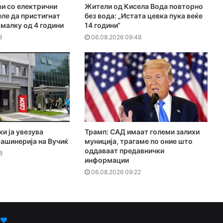
и со електрични
Жители од Кисела Вода повторно
ле да пристигнат
без вода: „Истата цевка пука веќе
омалку од 4 години
14 години“
3
06.08.2026 09:48
и ја увезува
Трамп: САД имаат големи залихи
ашинерија на Вучиќ
муниција, трагаме по оние што
оддаваат предавнички
8
информации
06.08.2026 09:22