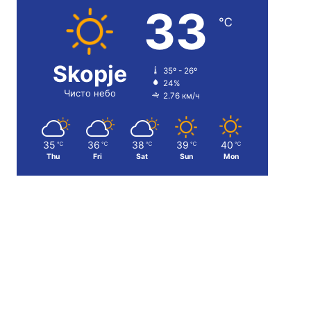
33
℃
Skopje
35º - 26º
24%
Чисто небо
2.76 км/ч
35
36
38
39
40
℃
℃
℃
℃
℃
Thu
Fri
Sat
Sun
Mon