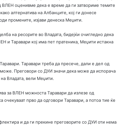
од ВЛЕН оценивме дека е време да ги затвориме темите
како алтернатива на Албанците, кој ги донесе
оди промените, изјави денеска Меџити.
лба на ресорите во Владата, бидејќи очигледно дека
ЕН и Таравари кој има пет пратеника, Меџити истакна
аравари. Таравари треба да пресече, дали е дел од
е може. Преговори со ДУИ значи дека може да испорача
 на Владата, вели Меџити.
ива за ВЛЕН можноста Таравари да излезе од
ка очекуваат прво да одговори Таравари, а потоа тие ќе
ефлектира и да ги прекине преговорите со ДУИ оти нема