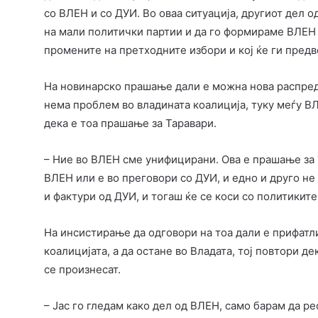
со ВЛЕН и со ДУИ. Во оваа ситуација, другиот дел 
на мали политички партии и да го формираме ВЛЕН 
промените на претходните избори и кој ќе ги предв
На новинарско прашање дали е можна нова распреде
нема проблем во владината коалиција, туку меѓу ВЛ
дека е тоа прашање за Таравари.
– Ние во ВЛЕН сме унифицирани. Ова е прашање за Т
ВЛЕН или е во преговори со ДУИ, и едно и друго н
и фактури од ДУИ, и тогаш ќе се коси со политиките
На инсистирање да одговори на тоа дали е прифатл
коалицијата, а да остане во Владата, тој повтори де
се произнесат.
– Јас го гледам како дел од ВЛЕН, само барам да р