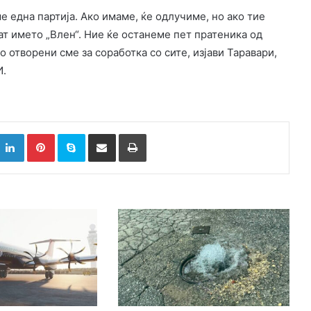
е една партија. Ако имаме, ќе одлучиме, но ако тие
ат името „Влен“. Ние ќе останеме пет пратеника од
 отворени сме за соработка со сите, изјави Таравари,
И.
k
witter
LinkedIn
Pinterest
Skype
Сподели преку Е-маил
Испринтај