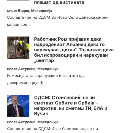
плашат од вистината
under
Видео
,
Македонија
Соопштение на СДСМ Во Ново Село денеска мирни
млади соц...
Работник Ром пријавил дека
надредениот Албанец дека го
нарекувал „циган“. Тој кажал дека
бил испровоциран и нарекуван
„шиптар
under
Актуелно
,
Македонија
Комисијата за спречување и заштита од
дискриминација (К...
СДСМ: Стоилковиќ, не ни
сметаат Србите и Србија –
напротив, ни сметаш ТИ, БИА и
Вучиќ
under
Актуелно
,
Македонија
Соопштение на СДСМ Иван Стоилковиќ, не ни