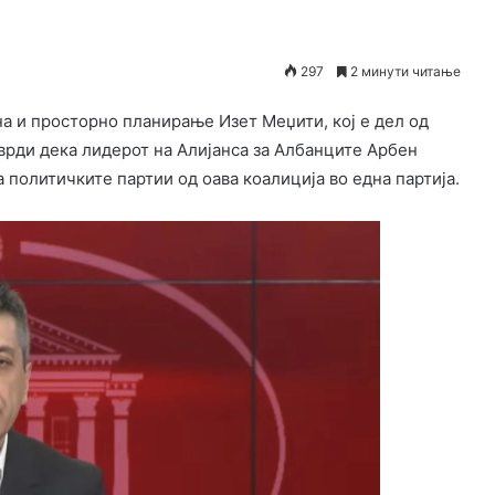
297
2 минути читање
а и просторно планирање Изет Меџити, кој е дел од
врди дека лидерот на Алијанса за Албанците Арбен
 политичките партии од оава коалиција во една партија.