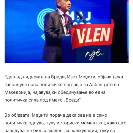
Еден од лидерите на Вреди, Изет Меџити, објави дека
започнува ново политичко поглавје за Албанците во
Македонија, најавувајќи обединување во една
политичка сила под името „Вреди“.
Во објавата, Меџити порача дека ова не е само
политичка одлука, туку историски момент кој, како што
наведува, не бил создаден „со калкулации, туку со