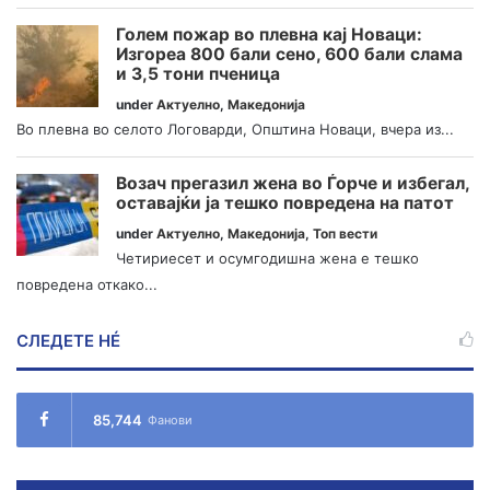
Голем пожар во плевна кај Новаци:
Изгореа 800 бали сено, 600 бали слама
и 3,5 тони пченица
under
Актуелно
,
Македонија
Во плевна во селото Логоварди, Општина Новаци, вчера из...
Возач прегазил жена во Ѓорче и избегал,
оставајќи ја тешко повредена на патот
under
Актуелно
,
Македонија
,
Топ вести
Четириесет и осумгодишна жена е тешко
повредена откако...
СЛЕДЕТЕ НÉ
85,744
Фанови