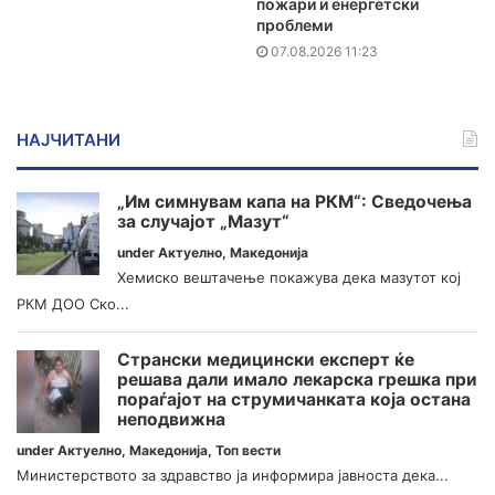
пожари и енергетски
проблеми
07.08.2026 11:23
НАЈЧИТАНИ
„Им симнувам капа на РКМ“: Сведочења
за случајот „Мазут“
under
Актуелно
,
Македонија
Хемиско вештачење покажува дека мазутот кој
РКМ ДОО Ско...
Странски медицински експерт ќе
решава дали имало лекарска грешка при
пораѓајот на струмичанката која остана
неподвижна
under
Актуелно
,
Македонија
,
Топ вести
Министерството за здравство ја информира јавноста дека...