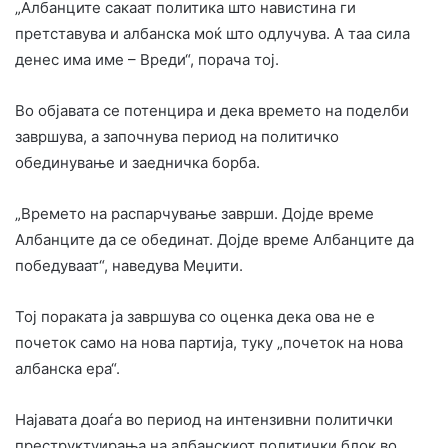
„Албанците сакаат политика што навистина ги
претставува и албанска моќ што одлучува. А таа сила
денес има име – Вреди“, порача тој.
Во објавата се потенцира и дека времето на поделби
завршува, а започнува период на политичко
обединување и заедничка борба.
„Времето на распарчување заврши. Дојде време
Албанците да се обединат. Дојде време Албанците да
победуваат“, наведува Меџити.
Тој пораката ја завршува со оценка дека ова не е
почеток само на нова партија, туку „почеток на нова
албанска ера“.
Најавата доаѓа во период на интензивни политички
преструктуирања на албанскиот политички блок во