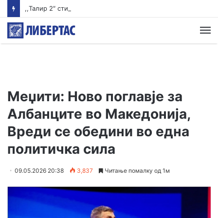
,,Талир 2″ стигна во Апелација, но случајот против Груевски застарува за три недели
М
Меџити: Ново поглавје за
Албанците во Македонија,
Вреди се обедини во една
политичка сила
09.05.2026 20:38
3,837
Читање помалку од 1м