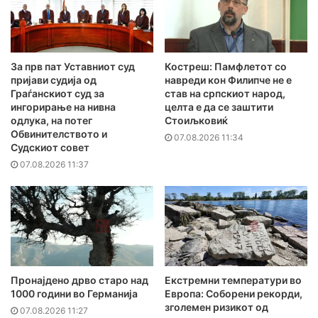
За прв пат Уставниот суд
Костреш: Памфлетот со
пријави судија од
навреди кон Филипче не е
Граѓанскиот суд за
став на српскиот народ,
ингорирање на нивна
целта е да се заштити
одлука, на потег
Стоиљковиќ
Обвинителството и
07.08.2026 11:34
Судскиот совет
07.08.2026 11:37
Пронајдено дрво старо над
Екстремни температури во
1000 години во Германија
Европа: Соборени рекорди,
зголемен ризикот од
07.08.2026 11:27