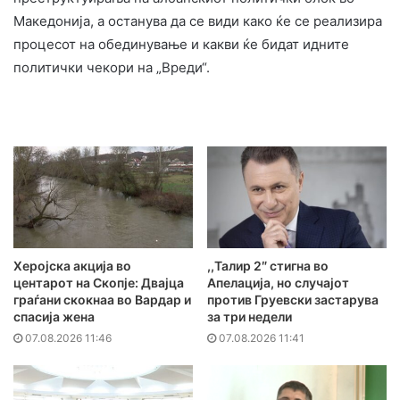
Македонија, а останува да се види како ќе се реализира
процесот на обединување и какви ќе бидат идните
политички чекори на „Вреди“.
Херојска акција во
,,Талир 2″ стигна во
центарот на Скопје: Двајца
Апелација, но случајот
граѓани скокнаа во Вардар и
против Груевски застарува
спасија жена
за три недели
07.08.2026 11:46
07.08.2026 11:41