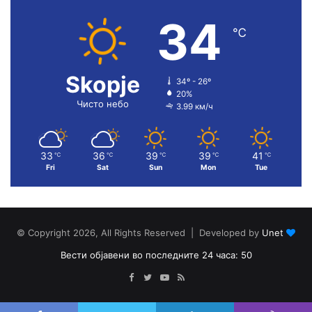
34
℃
Skopje
34º - 26º
20%
Чисто небо
3.99 км/ч
33
36
39
39
41
℃
℃
℃
℃
℃
Fri
Sat
Sun
Mon
Tue
© Copyright 2026, All Rights Reserved | Developed by
Unet
Вести објавени во последните 24 часа: 50
Facebook
Twitter
YouTube
RSS