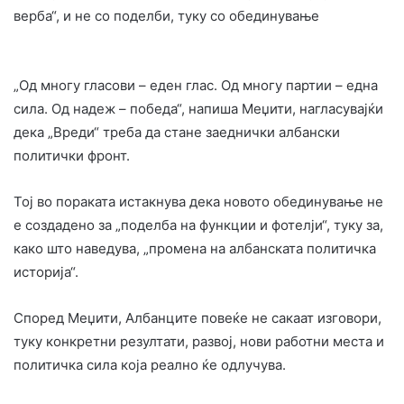
верба“, и не со поделби, туку со обединување
„Од многу гласови – еден глас. Од многу партии – една
сила. Од надеж – победа“, напиша Меџити, нагласувајќи
дека „Вреди“ треба да стане заеднички албански
политички фронт.
Тој во пораката истакнува дека новото обединување не
е создадено за „поделба на функции и фотелји“, туку за,
како што наведува, „промена на албанската политичка
историја“.
Според Меџити, Албанците повеќе не сакаат изговори,
туку конкретни резултати, развој, нови работни места и
политичка сила која реално ќе одлучува.