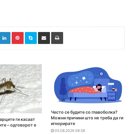
k
witter
LinkedIn
Pinterest
Skype
Сподели преку Е-маил
Испринтај
Често се будите со главоболка?
Можни причини што не треба да ги
арците ги касаат
игнорирате
ите – одговорот е
05.08.2026 08:38