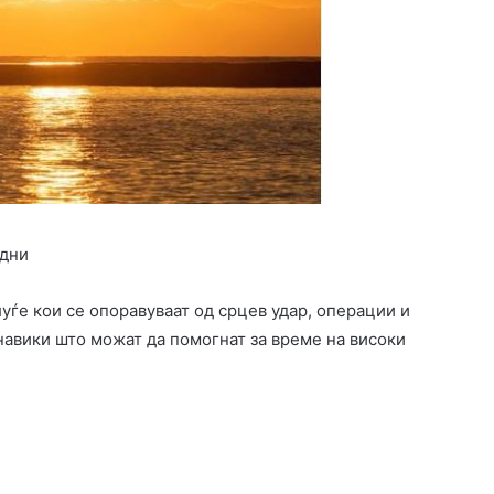
адни
уѓе кои се опоравуваат од срцев удар, операции и
навики што можат да помогнат за време на високи