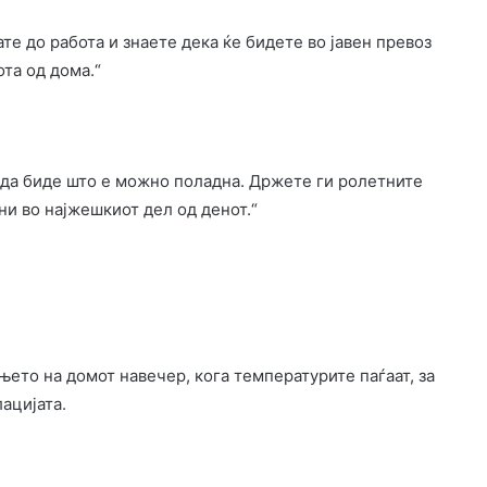
те до работа и знаете дека ќе бидете во јавен превоз
ота од дома.“
 да биде што е можно поладна. Држете ги ролетните
ни во најжешкиот дел од денот.“
ањето на домот навечер, кога температурите паѓаат, за
ацијата.