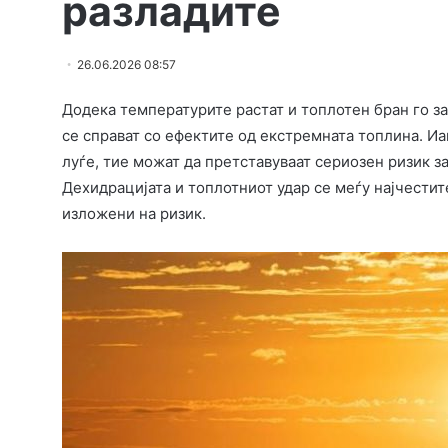
разладите
26.06.2026 08:57
Додека температурите растат и топлотен бран го з
се справат со ефектите од екстремната топлина. Иа
луѓе, тие можат да претставуваат сериозен ризик з
Дехидрацијата и топлотниот удар се меѓу најчести
изложени на ризик.