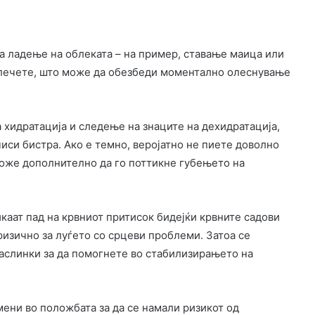
а ладење на облеката – на пример, ставање маица или
блечете, што може да обезбеди моментално олеснување
 хидратација и следење на знаците на дехидратација,
чиси бистра. Ако е темно, веројатно не пиете доволно
 може дополнително да го поттикне губењето на
каат пад на крвниот притисок бидејќи крвните садови
 ризично за луѓето со срцеви проблеми. Затоа се
маслинки за да помогнете во стабилизирањето на
мени во положбата за да се намали ризикот од