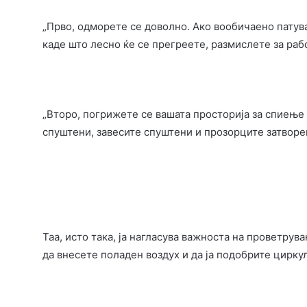
„Прво, одморете се доволно. Ако вообичаено патува
каде што лесно ќе се прегреете, размислете за раб
„Второ, погрижете се вашата просторија за спиење
спуштени, завесите спуштени и прозорците затворе
Таа, исто така, ја нагласува важноста на проветрув
да внесете поладен воздух и да ја подобрите циркул