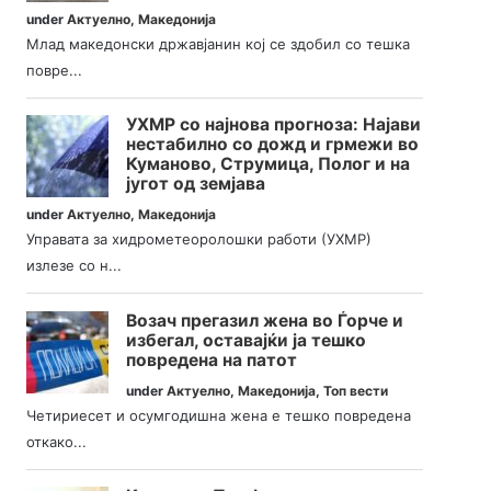
under
Актуелно
,
Македонија
Млад македонски државјанин кој се здобил со тешка
повре...
УХМР со најнова прогноза: Најави
нестабилно со дожд и грмежи во
Куманово, Струмица, Полог и на
југот од земјава
under
Актуелно
,
Македонија
Управата за хидрометеоролошки работи (УХМР)
излезе со н...
Возач прегазил жена во Ѓорче и
избегал, оставајќи ја тешко
повредена на патот
under
Актуелно
,
Македонија
,
Топ вести
Четириесет и осумгодишна жена е тешко повредена
откако...