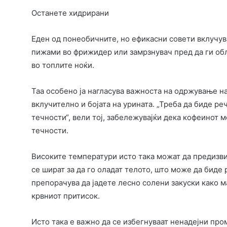
Останете хидрирани
Еден од понеобичните, но ефикасни совети вклучув
пижами во фрижидер или замрзнувач пред да ги о
во топлите ноќи.
Таа особено ја нагласува важноста на одржување на
вклучително и бојата на урината. „Треба да биде ре
течности“, вели тој, забележувајќи дека кофеинот
течности.
Високите температури исто така можат да предизви
се шират за да го оладат телото, што може да биде
препорачува да јадете лесно солени закуски како 
крвниот притисок.
Исто така е важно да се избегнуваат ненадејни про