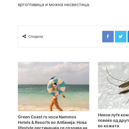
вртоглавица и можна несвестица.
Faceboo
T
Сподели
Hекои луѓе ком
Green Coast го носи Nammos
повеќе од друг
Hotels & Resorts во Албанија: Нова
во кожата
lifestyle дестинација се создава на