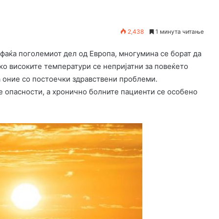
2,438
1 минута читање
афаќа поголемиот дел од Европа, многумина се борат да
ко високите температури се непријатни за повеќето
а оние со постоечки здравствени проблеми.
те опасности, а хронично болните пациенти се особено