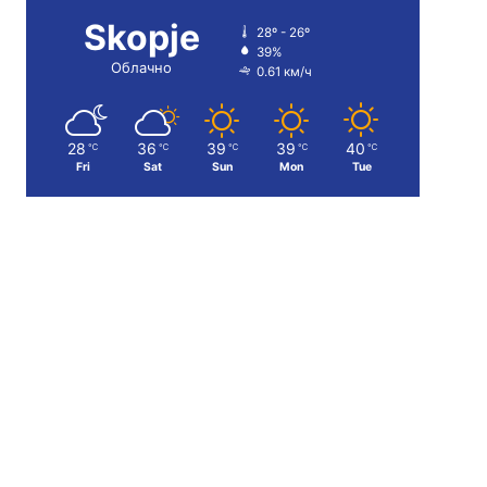
Skopje
28º - 26º
39%
Облачно
0.61 км/ч
28
36
39
39
40
℃
℃
℃
℃
℃
Fri
Sat
Sun
Mon
Tue