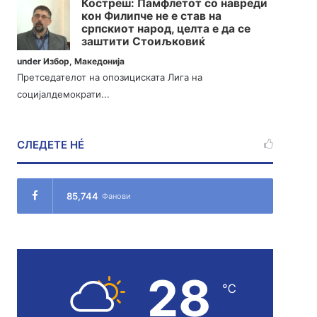
Костреш: Памфлетот со навреди
кон Филипче не е став на
српскиот народ, целта е да се
заштити Стоиљковиќ
under
Избор
,
Македонија
Претседателот на опозициската Лига на
социјалдемократи...
СЛЕДЕТЕ НÉ
85,744
Фанови
28
℃