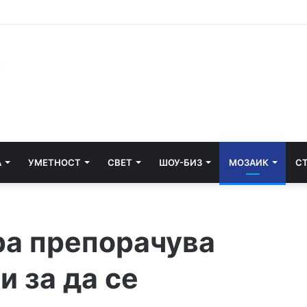
А
УМЕТНОСТ
СВЕТ
ШОУ-БИЗ
МОЗАИК
С
ра препорачува
и за да се