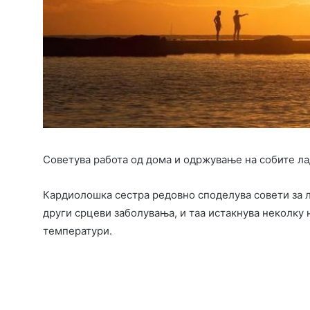
Советува работа од дома и одржување на собите л
Кардиолошка сестра редовно споделува совети за л
други срцеви заболувања, и таа истакнува неколку 
температури.