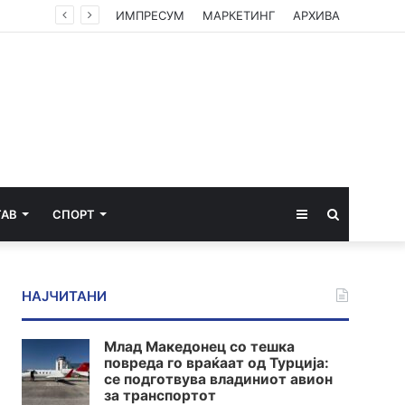
Камионџиите од Западен Балкан ќе блокираат граници бидејќи Брисел ги игнорира нивните барања
ИМПРЕСУМ
МАРКЕТИНГ
АРХИВА
Sidebar
Пребарај
ТАВ
СПОРТ
за
НАЈЧИТАНИ
Млад Македонец со тешка
повреда го враќаат од Турција:
се подготвува владиниот авион
за транспортот