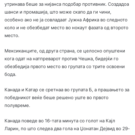
утринава беше за нијанса подобар противник. Создадоа
шанси и промашија, што може скапо да ги чини,
особено ако не ја совладаат Јужна Африка во следното
коло и не обезбедат место во нокаут фазата од второто
место.
Мексиканците, од друга страна, се целосно опуштени
кога одат на натпреварот против Чешка, бидејќи го
обезбедија првото место во групата со трите освоени
бода.
Канада и Катар се сретнаа во групата Б, а прашањето за
победникот веќе беше решено уште во првото
полувреме.
Канада поведе во 16-тата минута со голот на Кајл
Ларин, по што следеа два гола на Џонатан Дејвид во 29-