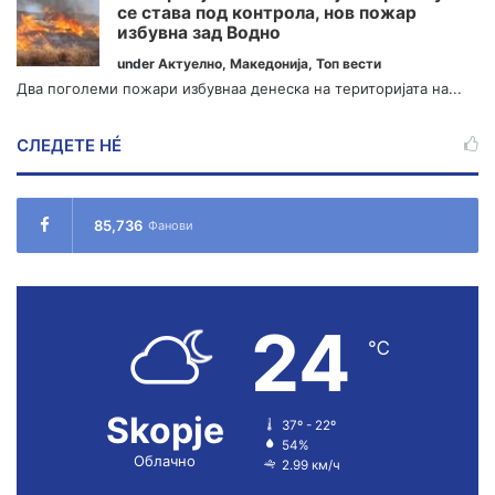
се става под контрола, нов пожар
избувна зад Водно
under
Актуелно
,
Македонија
,
Топ вести
Два поголеми пожари избувнаа денеска на територијата на...
СЛЕДЕТЕ НÉ
85,736
Фанови
24
℃
Skopje
37º - 22º
54%
Облачно
2.99 км/ч