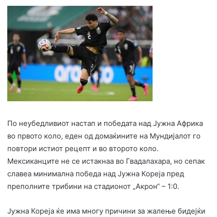
По неубедливиот настап и победата над Јужна Африка
во првото коло, еден од домаќините на Мундијалот го
повтори истиот рецепт и во второто коло.
Мексиканците не се истакнаа во Гвадалахара, но сепак
славеа минимална победа над Јужна Кореја пред
преполните трибини на стадионот „Акрон“ – 1:0.
Јужна Кореја ќе има многу причини за жалење бидејќи