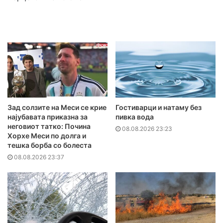
Зад солзите на Меси се крие
Гостиварци и натаму без
најубавата приказна за
пивка вода
неговиот татко: Почина
08.08.2026 23:23
Хорхе Меси по долга и
тешка борба со болеста
08.08.2026 23:37