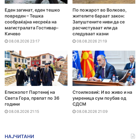
Еден загинат, еден тешко
По пожарот во Волково,
повреден – Тешка
жителите бараат закон:
сообраќајна несреќа на
Запуштените ниви да се
магистралата Гостивар-
расчистуваат или да
Кичево
следуваат казни
08.08.2026 23:17
08.08.2026 21:19
Епископот Партениј на
Стоилковиќ: И во живо и на
Света Гора, првпат по 36
умреница сум поубав од
години
СДСМ
08.08.2026 21:15
08.08.2026 21:09
НАЈЧИТАНИ