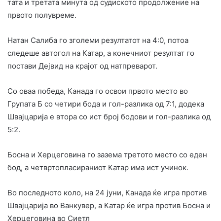
тата и третата минута од судиското продолжение на
првото полувреме.
Натан Салиба го зголеми резултатот на 4:0, потоа
следеше автогол на Катар, а конечниот резултат го
постави Дејвид на крајот од натпреварот.
Со оваа победа, Канада го освои првото место во
Групата Б со четири бода и гол-разлика од 7:1, додека
Швајцарија е втора со ист број бодови и гол-разлика од
5:2.
Босна и Херцеговина го зазема третото место со еден
бод, а четвртопласираниот Катар има ист учинок.
Во последното коло, на 24 јуни, Канада ќе игра против
Швајцарија во Ванкувер, а Катар ќе игра против Босна и
Херцеговина во Сиетл