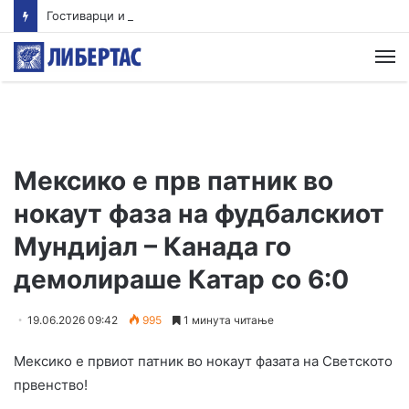
Гостиварци и натаму без пивка вода
М
Мексико е прв патник во
нокаут фаза на фудбалскиот
Мундијал – Канада го
демолираше Катар со 6:0
19.06.2026 09:42
995
1 минута читање
Мексико е првиот патник во нокаут фазата на Светското
првенство!