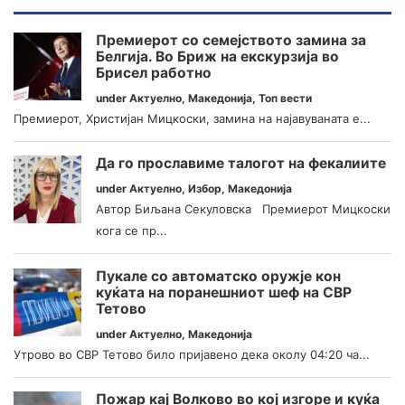
Премиерот со семејството замина за
Белгија. Во Бриж на екскурзија во
Брисел работно
under
Актуелно
,
Македонија
,
Топ вести
Премиерот, Христијан Мицкоски, замина на најавуваната е...
Да го прославиме талогот на фекалиите
under
Актуелно
,
Избор
,
Македонија
Автор Биљана Секуловска Премиерот Мицкоски
кога се пр...
Пукале со автоматско оружје кон
куќата на поранешниот шеф на СВР
Тетово
under
Актуелно
,
Македонија
Утрово во СВР Тетово било пријавено дека околу 04:20 ча...
Пожар кај Волково во кој изгоре и куќа