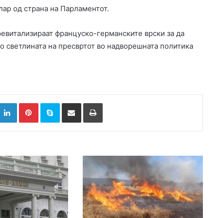
лар од страна на Парламентот.
 ревитализираат француско-германските врски за да
о светлината на пресвртот во надворешната политика
k
witter
LinkedIn
Pinterest
Skype
Сподели преку Е-маил
Испринтај