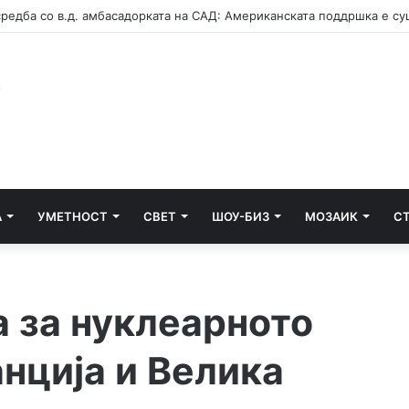
А
УМЕТНОСТ
СВЕТ
ШОУ-БИЗ
МОЗАИК
С
а за нуклеарното
нција и Велика