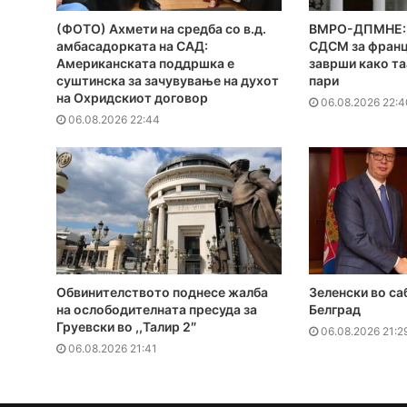
(ФОТО) Ахмети на средба со в.д.
ВМРО-ДПМНЕ: 
амбасадорката на САД:
СДСМ за франц
Американската поддршка е
заврши како та
суштинска за зачувување на духот
пари
на Охридскиот договор
06.08.2026 22:4
06.08.2026 22:44
Обвинителството поднесе жалба
Зеленски во са
на ослободителната пресуда за
Белград
Груевски во ,,Талир 2″
06.08.2026 21:2
06.08.2026 21:41