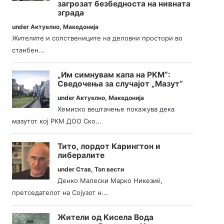
загрозат безбедноста на нивната
зграда
under
Актуелно
,
Македонија
Жителите и сопствениците на деловни простори во
станбен...
„Им симнувам капа на РКМ“:
Сведочења за случајот „Мазут“
under
Актуелно
,
Македонија
Хемиско вештачење покажува дека
мазутот кој РКМ ДОО Ско...
Тито, лордот Карингтон и
либералите
under
Став
,
Топ вести
Денко Малески Марко Никезиќ,
претседателот на Сојузот н...
Жители од Кисела Вода