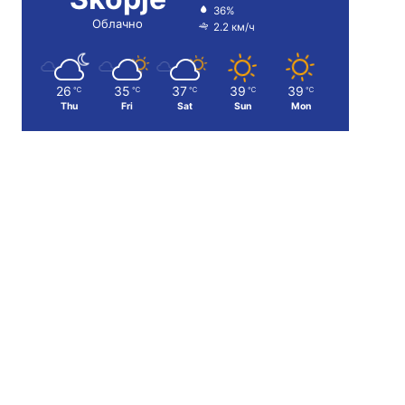
36%
Облачно
2.2 км/ч
26
35
37
39
39
℃
℃
℃
℃
℃
Thu
Fri
Sat
Sun
Mon