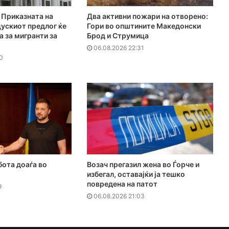
Приказната на
Два активни пожари на отворено:
ускиот предлог ќе
Гори во општините Македонски
а за мигранти за
Брод и Струмица
06.08.2026 22:31
0
бота доаѓа во
Возач прегазил жена во Ѓорче и
избегал, оставајќи ја тешко
повредена на патот
9
06.08.2026 21:03