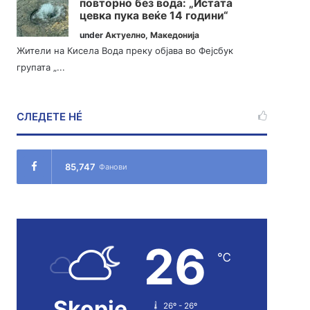
повторно без вода: „Истата
цевка пука веќе 14 години“
under
Актуелно
,
Македонија
Жители на Кисела Вода преку објава во Фејсбук
групата „...
СЛЕДЕТЕ НÉ
85,747
Фанови
26
℃
Skopje
26º - 26º