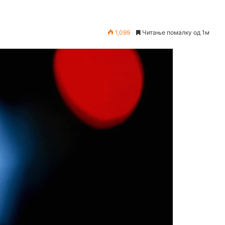
1,099
Читање помалку од 1м