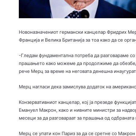
Новоназначениот германски канцелар Фридрих Мерц
Франција и Велика Британија за тоа како да се орг
-Гледам фундаментална потреба да разговараме со Ф
прашањето како можеме да продолжиме да обезбед
рече Мерц за време на неговата денешна инаугурат
Мерц нагласи дека замислува додаток на американск
Конзервативниот канцелар, кој ја презеде функција
Емануел Макрон, како и нивните министри за надво
месеци за да разговараат за прашања од одбраната
Мерц се упати кон Париз за да се сретне со Макрон 