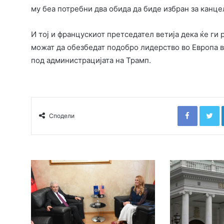
му беа потребни два обида да биде избран за канце
И тој и францускиот претседател ветија дека ќе ги
можат да обезбедат подобро лидерство во Европа в
под администрацијата на Трамп.
Faceboo
T
Сподели