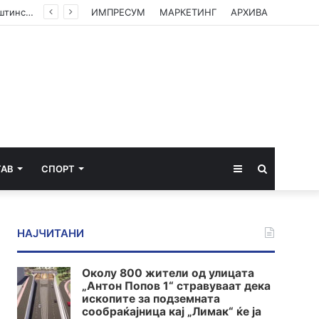
(ФОТО) Ахмети на средба со в.д. амбасадорката на САД: Американската поддршка е суштинска за зачувување на духот на Охридскиот договор
ИМПРЕСУМ
МАРКЕТИНГ
АРХИВА
Sidebar
Пребарај
ТАВ
СПОРТ
за
НАЈЧИТАНИ
Околу 800 жители од улицата
„Антон Попов 1“ стравуваат дека
ископите за подземната
сообраќајница кај „Лимак“ ќе ја