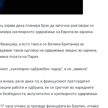
 изјави дека планира брзо да започне разговори со
анизира нуклеарното одвраќање на Европа во иднина.
ранција, а исто така и со Велика Британија за
уваме таков одговор на одвраќање заедно во иднина,
ивна посета на Париз.
иот „нуклеарен одбранбен чадор“, а не „замена“.
та вчера, рече дека тој и францускиот претседател
решни работи и одбрана, ќе се сретнат во наредните
 и безбедноста, вклучително и нуклеарното одвраќање.
17 часа откако ја презеде функцијата во Берлин, откако