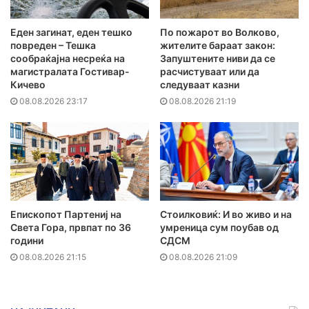
Еден загинат, еден тешко
По пожарот во Волково,
повреден – Тешка
жителите бараат закон:
сообраќајна несреќа на
Запуштените ниви да се
магистралата Гостивар-
расчистуваат или да
Кичево
следуваат казни
08.08.2026 23:17
08.08.2026 21:19
Епископот Партениј на
Стоилковиќ: И во живо и на
Света Гора, првпат по 36
умреница сум поубав од
години
СДСМ
08.08.2026 21:15
08.08.2026 21:09