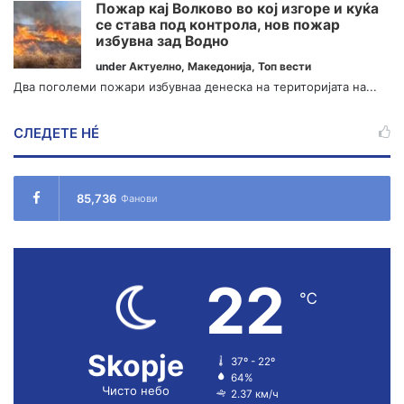
Пожар кај Волково во кој изгоре и куќа
се става под контрола, нов пожар
избувна зад Водно
under
Актуелно
,
Македонија
,
Топ вести
Два поголеми пожари избувнаа денеска на територијата на...
СЛЕДЕТЕ НÉ
85,736
Фанови
22
℃
Skopje
37º - 22º
64%
Чисто небо
2.37 км/ч