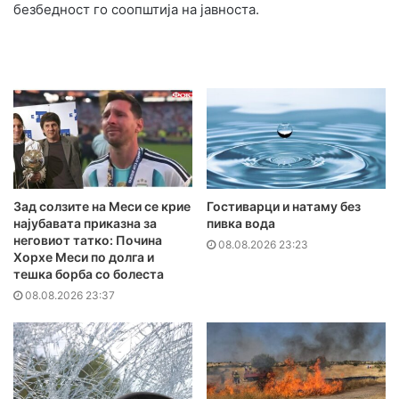
безбедност го соопштија на јавноста.
Зад солзите на Меси се крие
Гостиварци и натаму без
најубавата приказна за
пивка вода
неговиот татко: Почина
08.08.2026 23:23
Хорхе Меси по долга и
тешка борба со болеста
08.08.2026 23:37