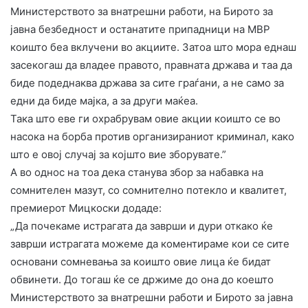
Министерството за внатрешни работи, на Бирото за
јавна безбедност и останатите припадници на МВР
коишто беа вклучени во акциите. Затоа што мора еднаш
засекогаш да владее правото, правната држава и таа да
биде подеднаква држава за сите граѓани, а не само за
едни да биде мајка, а за други маќеа.
Така што еве ги охрабрувам овие акции коишто се во
насока на борба против организираниот криминал, како
што е овој случај за којшто вие зборувате.”
А во однос на тоа дека станува збор за набавка на
сомнителен мазут, со сомнително потекло и квалитет,
премиерот Мицкоски додаде:
„Да почекаме истрагата да заврши и дури откако ќе
заврши истрагата можеме да коментираме кои се сите
основани сомневања за коишто овие лица ќе бидат
обвинети. До тогаш ќе се држиме до она до коешто
Министерството за внатрешни работи и Бирото за јавна