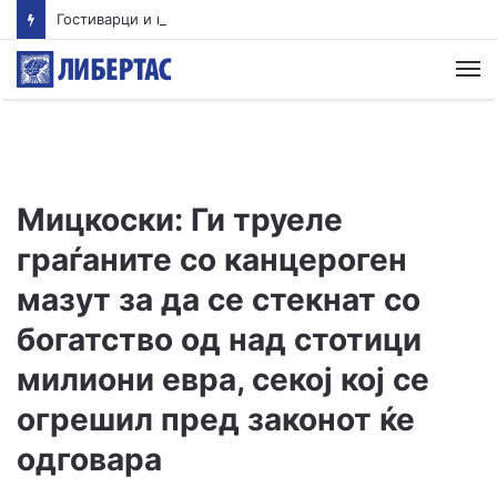
Гостиварци и натаму без пивка вода
М
Мицкоски: Ги труеле
граѓаните со канцероген
мазут за да се стекнат со
богатство од над стотици
милиони евра, секој кој се
огрешил пред законот ќе
одговара