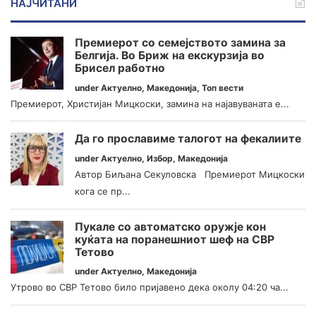
НАЈЧИТАНИ
Премиерот со семејството замина за
Белгија. Во Бриж на екскурзија во
Брисел работно
under
Актуелно
,
Македонија
,
Топ вести
Премиерот, Христијан Мицкоски, замина на најавуваната е...
Да го прославиме талогот на фекалиите
under
Актуелно
,
Избор
,
Македонија
Автор Биљана Секуловска Премиерот Мицкоски
кога се пр...
Пукале со автоматско оружје кон
куќата на поранешниот шеф на СВР
Тетово
under
Актуелно
,
Македонија
Утрово во СВР Тетово било пријавено дека околу 04:20 ча...