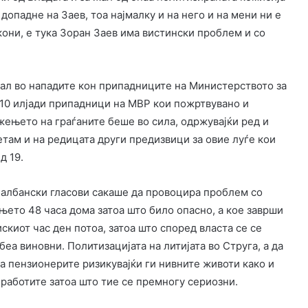
 допадне на Заев, тоа најмалку и на него и на мени ни е
они, е тука Зоран Заев има вистински проблем и со
вал во нападите кон припадниците на Министерството за
 10 илјади припадници на МВР кои пожртвувано и
жењето на граѓаните беше во сила, одржувајќи ред и
етам и на редицата други предизвици за овие луѓе кои
д 19.
е албански гласови сакаше да провоцира проблем со
ењето 48 часа дома затоа што било опасно, а кое заврши
киот час ден потоа, затоа што според власта се се
беа виновни. Политизацијата на литијата во Струга, а да
за пензионерите ризикувајќи ги нивните животи како и
работите затоа што тие се премногу сериозни.