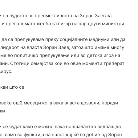
 на лудоста во пресметливоста на Зоран Заев за
 и преголемата желба за пи-ар на пар други министри.
 да се препукуваме преку социјалните медиуми или да
 лидерот на власта Зоран Заев, затоа што имаме многу
аме во политичко препукување или во детска игра на
ѓани. Стотици семејства кои во овие моменти треперат
вирус.
кви што се.
веќе од 2 месеци кога вака власта дозволи, поради
ожи
ои се чудат како е можно вака ноншалантно веднаш да
, само во функција на налог кој ќе го добие од Зоран