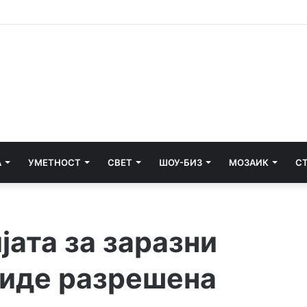
и почнува судењето за убиството на Тупак Шакур
А
УМЕТНОСТ
СВЕТ
ШОУ-БИЗ
МОЗАИК
С
ата за заразни
биде разрешена