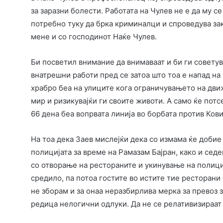
за заразни болести. Работата на Чулев не е да му се
потребно туку да брка криминалци и спроведува зак
мене и со господинот Наќе Чулев.
Би посветил внимание да внимаваат и би ги совету
внатрешни работи пред се затоа што тоа е напад на
храбро беа на улиците кога ограничувањето на дви
мир и ризикувајќи ги своите животи. А само ќе потс
66 дена беа вопрвата линија во борбата против Кови
На тоа дека Заев мислејќи дека со измама ќе доби
полицијата за време на Рамазам Бајран, како и сед
со отворање на рестораните и укинување на полицис
средило, па потоа гостите во истите тие ресторани 
не зборам и за онаа неразбирлива мерка за превоз 
редица нелогични одлуки. Да не се релативизираат 