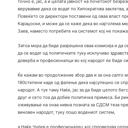
точно е, јас, а и целата јавност на почетокот безр
верувавме дека се водат по Хипократова заклетва, а
Повеќето се директори поставени од оваа власт п
Караџоски, и може да се каже дека во најголема ме
Заев, наместо потребите на системот кој не покажа
Затоа мора да биде разрешена оваа комисија и да 
да се водат од политичките туку исклучиво здравст
доверба и професионалци во кој народот ќе биде си
Ќе кажам во продолжение збор два и за она салто м
180степени каде од фалење дека најсупешно се спра
народот. А тук таму Наќе, јас за да биде целото бе
друг и сето тоа да добие политичка примеса. Би ре
оживување на онаа нивна позната за СДСМ теза пре
виновен народот, туку лошо водениот систем,
а Наќе Чулев е професионалец кој спроведува одлук