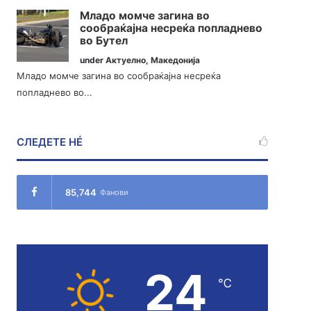
Младо момче загина во
сообраќајна несреќа попладнево
во Бутел
under
Актуелно
,
Македонија
Младо момче загина во сообраќајна несреќа
попладнево во...
СЛЕДЕТЕ НÉ
85,744
Фанови
24
℃