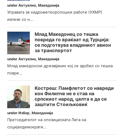
under
Актуелно
,
Македонија
Управата за хидрометеоролошки работи (УХМР)
излезе со н...
Млад Македонец со тешка
повреда го враќаат од Турција:
се подготвува владиниот авион
за транспортот
under
Актуелно
,
Македонија
Млад македонски државјанин кој се здобил со тешка
повре...
Костреш: Памфлетот со навреди
кон Филипче не е став на
српскиот народ, целта е да се
заштити Стоиљковиќ
under
Избор
,
Македонија
Претседателот на опозициската Лига на
социјалдемократи...