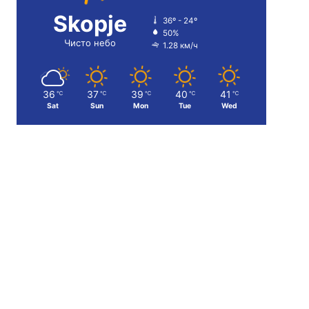
Skopje
36º - 24º
50%
Чисто небо
1.28 км/ч
36
37
39
40
41
℃
℃
℃
℃
℃
Sat
Sun
Mon
Tue
Wed