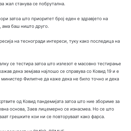
 за жал станува се побрутална.
ори затоа што приоритет број еден е здравјето на
, ама баш ништо друго.
ресија на тесногради интереси, туку како последица на
малку се тестира затоа што излезот е масовно тестирање
ажав дека земјава најлошо се справува со Ковид 19 и е
т министер Филипче да каже дека не било точно и дека
жртвите од Ковид пандемијата затоа што ние збориме за
евна основа, Заев лицемерно се изнасмеа. Но се што
ваат грешките кои ни се повторуваат како фарса.