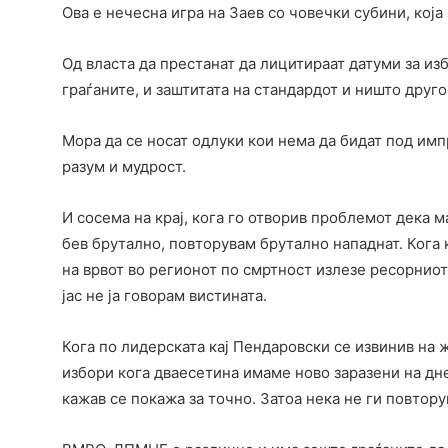
Ова е нечесна игра на Заев со човечки субини, која
Од власта да престанат да лицитираат датуми за изб
граѓаните, и заштитата на стандардот и ништо друго
Мора да се носат одлуки кои нема да бидат под имп
разум и мудрост.
И сосема на крај, кога го отворив проблемот дека 
бев брутално, повторувам брутално нападнат. Кога к
на врвот во регионот по смртност излезе ресорнио
јас не ја говорам вистината.
Кога по лидерската кај Пендаровски се извинив на 
избори кога дваесетина имаме ново заразени на дн
кажав се покажа за точно. Затоа нека не ги повтору