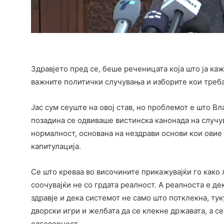
Здравјето пред се, беше реченицата која што ја к
важните политички случувања и изборите кои треба
Јас сум сеуште на овој став, но проблемот е што Вл
позадина се одвиваше вистинска канонада на случу
нормалност, основана на нездрави основи кои овие
капитулација.
Се што креваа во височините прикажувајќи го како
соочувајќи не со грдата реалност. А реалноста е де
здравје и дека системот не само што потклекна, ту
дворски игри и желбата да се клекне државата, а се
одговорност.