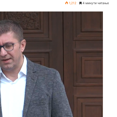
1,212
4 минути читање