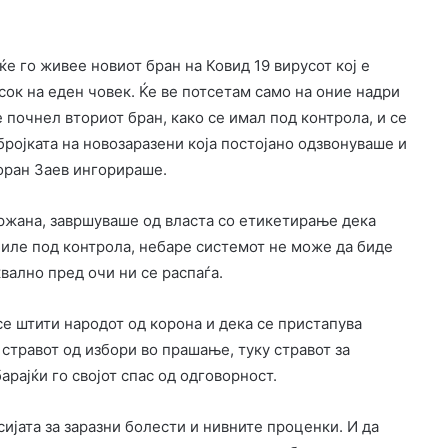
ќе го живее новиот бран на Ковид 19 вирусот кој е
к на еден човек. Ќе ве потсетам само на оние надри
почнел вториот бран, како се имал под контрола, и се
бројката на новозаразени која постојано одзвонуваше и
Зоран Заев ингорираше.
здржана, завршуваше од власта со етикетирање дека
иле под контрола, небаре системот не може да биде
вално пред очи ни се распаѓа.
е штити народот од корона и дека се пристапува
стравот од избори во прашање, туку стравот за
арајќи го својот спас од одговорност.
ијата за заразни болести и нивните проценки. И да