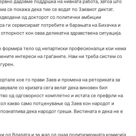
езервно дадовме поддршка на нивната работа, затоа што
ма се покажа дека тие се водат по Заевиот диктат.
редводени од докторот со политички амбиции
ра ги сервисираат потребите и барањата на Бихачка и
 отпорност кон оваа деликатна здравствена ситуација.
се формира тело од непартиски професионалци кои нема
вените интереси на граѓаните. Нам ни треба систем со
гурен.
ортале кое го прави Заев и промена на реториката за
вувале со кризата сега велат дека виновен бил
гство од одговорност комплетно и истата се префрли на
кол какво само потценување од Заев кон народот и
познатлива дека народот греши. Вистината е дека не е
и од Владата и за жал од онаа политизираната комисија