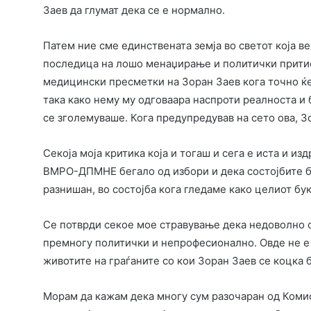
Заев да глумат дека се е нормално.
Патем ние сме единствената земја во светот која ве
последица на лошо менаџирање и политички притисо
медицински пресметки на Зоран Заев кога точно ќе 
така како нему му одговаара наспроти реалноста и 
се зголемуваше. Кога предупредував на сето ова, 
Секоја моја критика која и тогаш и сега е иста и и
ВМРО-ДПМНЕ бегало од избори и дека состојбите б
разнишан, во состојба кога гледаме како целиот бук
Се потврди секое мое стравување дека недоволно с
премногу политички и непрофесионално. Овде не е 
животите на граѓаните со кои Зоран Заев се коцка б
Морам да кажам дека многу сум разочаран од Комис