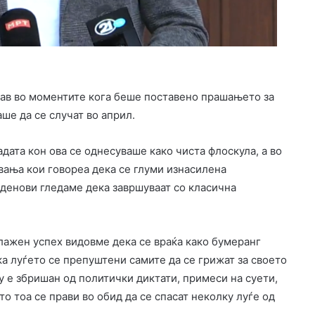
ажав во моментите кога беше поставено прашањето за
ше да се случат во април.
адата кон ова се однесуваше како чиста флоскула, а во
вања кои говореа дека се глуми изнасилена
 денови гледаме дека завршуваат со класична
 лажен успех видовме дека се враќа како бумеранг
ка луѓето се препуштени самите да се грижат за своето
ку е збришан од политички диктати, примеси на суети,
то тоа се прави во обид да се спасат неколку луѓе од