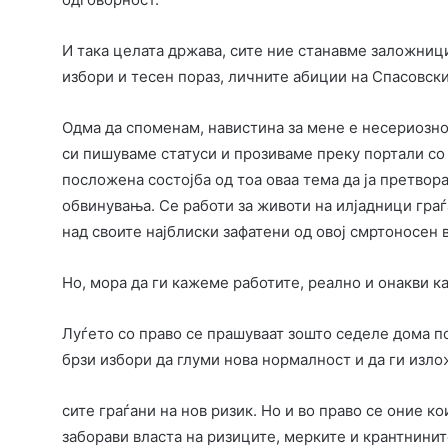
И така целата држава, сите ние станавме заложници
избори и тесен пораз, личните абиции на Спасовски
Одма да споменам, навистина за мене е несериозно
си пишуваме статуси и прозиваме преку портали со
посложена состојба од тоа оваа тема да ја претвор
обвинувања. Се работи за животи на илјадници гра
над своите најблиски зафатени од овој смртоносен 
Но, мора да ги кажеме работите, реално и онакви ка
Луѓето со право се прашуваат зошто седеле дома по
брзи избори да глуми нова нормалност и да ги изл
сите граѓани на нов ризик. Но и во право се оние к
заборави власта на ризиците, мерките и крантнините