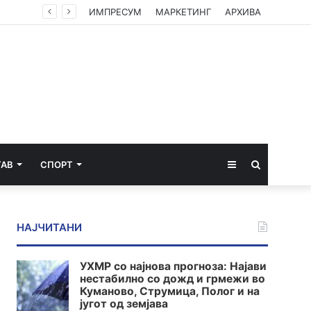
ИМПРЕСУМ
МАРКЕТИНГ
АРХИВА
Sidebar
Пребарај
ТАВ
СПОРТ
за
НАЈЧИТАНИ
УХМР со најнова прогноза: Најави
нестабилно со дожд и грмежи во
Куманово, Струмица, Полог и на
југот од земјава