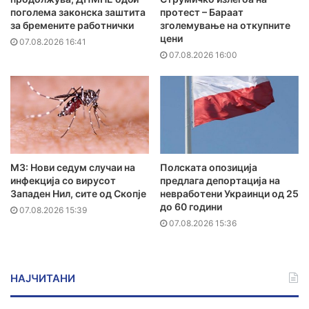
поголема законска заштита
протест – Бараат
за бремените работнички
зголемување на откупните
цени
07.08.2026 16:41
07.08.2026 16:00
МЗ: Нови седум случаи на
Полската опозиција
инфекција со вирусот
предлага депортација на
Западен Нил, сите од Скопје
невработени Украинци од 25
до 60 години
07.08.2026 15:39
07.08.2026 15:36
НАЈЧИТАНИ