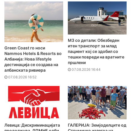
MЗ со детали: Обезбеден
итен транспорт за млад
Green Coast го носи
пациент кој се здобил со
Nammos Hotels & Resorts во
тешки повреди на вратните
Албанија: Нова lifestyle
пршлени
дестинација се создава на
07.08.2026 16:44
албанската ривиера
07.08.2026 16:52
Левица: Дискриминацијата
ГАЛЕРИЈА: Земјоделците од
продолжува, ДПМНЕ одби
Струмичко излегоа на