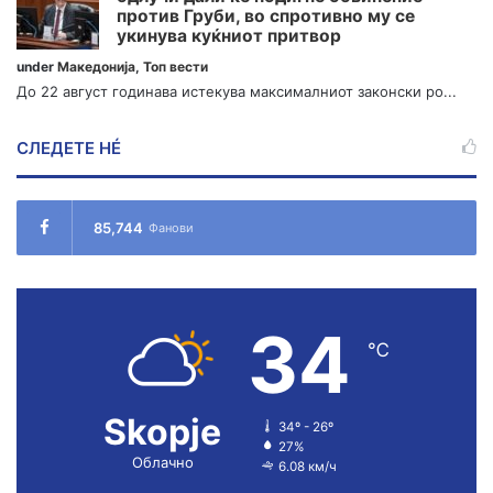
против Груби, во спротивно му се
укинува куќниот притвор
under
Македонија
,
Топ вести
До 22 август годинава истекува максималниот законски ро...
СЛЕДЕТЕ НÉ
85,744
Фанови
34
℃
Skopje
34º - 26º
27%
Облачно
6.08 км/ч