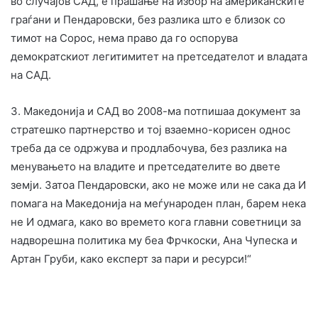
во случајов САД, е прашање на избор на американските
граѓани и Пендаровски, без разлика што е близок со
тимот на Сорос, нема право да го оспорува
демократскиот легитимитет на претседателот и владата
на САД.
3. Македонија и САД во 2008-ма потпишаа документ за
стратешко партнерство и тој взаемно-корисен однос
треба да се одржува и продлабочува, без разлика на
менувањето на владите и претседателите во двете
земји. Затоа Пендаровски, ако не може или не сака да И
помага на Македонија на меѓународен план, барем нека
не И одмага, како во времето кога главни советници за
надворешна политика му беа Фрчкоски, Ана Чупеска и
Артан Груби, како експерт за пари и ресурси!“