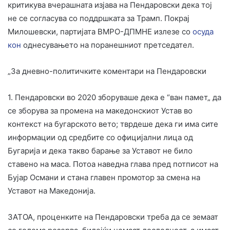
критикува вчерашната изјава на Пендаровски дека тој
не се согласува со поддршката за Трамп. Покрај
Милошевски, партијата ВМРО-ДПМНЕ излезе со
осуда
кон
однесувањето на поранешниот претседател.
„За дневно-политичките коментари на Пендаровски
1. Пендаровски во 2020 зборуваше дека е “ван памет„ да
се зборува за промена на македонскиот Устав во
контекст на бугарското вето; тврдеше дека ги има сите
информации од средбите со официјални лица од
Бугарија и дека такво барање за Уставот не било
ставено на маса. Потоа наведна глава пред потписот на
Бујар Османи и стана главен промотор за смена на
Уставот на Македонија.
ЗАТОА, проценките на Пендаровски треба да се земаат