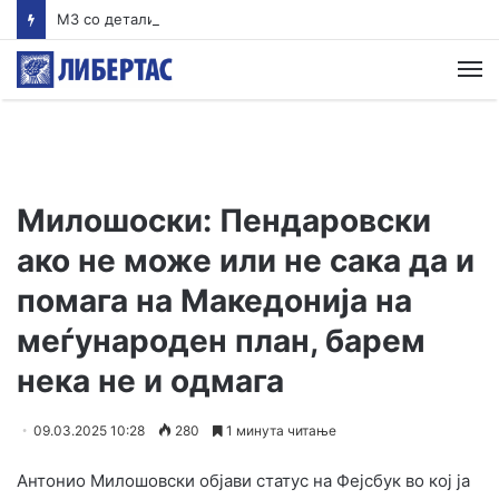
MЗ со детали: Обезбеден итен транспорт за млад пациент кој се здобил со тешки повреди на вратните пршлени
М
Милошоски: Пендаровски
ако не може или не сака да и
помага на Македонија на
меѓународен план, барем
нека не и одмага
09.03.2025 10:28
280
1 минута читање
Антонио Милошовски објави статус на Фејсбук во кој ја