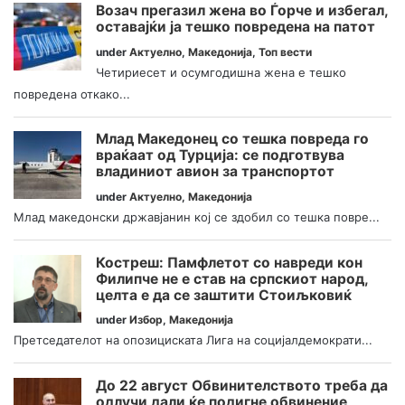
Возач прегазил жена во Ѓорче и избегал,
оставајќи ја тешко повредена на патот
under
Актуелно
,
Македонија
,
Топ вести
Четириесет и осумгодишна жена е тешко
повредена откако...
Млад Македонец со тешка повреда го
враќаат од Турција: се подготвува
владиниот авион за транспортот
under
Актуелно
,
Македонија
Млад македонски државјанин кој се здобил со тешка повре...
Костреш: Памфлетот со навреди кон
Филипче не е став на српскиот народ,
целта е да се заштити Стоиљковиќ
under
Избор
,
Македонија
Претседателот на опозициската Лига на социјалдемократи...
До 22 август Обвинителството треба да
одлучи дали ќе подигне обвинение