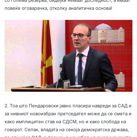
со голема резерва, бидејќи немаат доследност, а имаат
повеќе оговарачка, отколку аналитичка основа!
2. Тоа што Пендаровски јавно пласира навреди за САД и
за нивниот новоизбран претседател може да се смета и
како имплицитен став на СДСМ, но и како слобода на
говорот. Сепак, владата на секоја демократска држава,