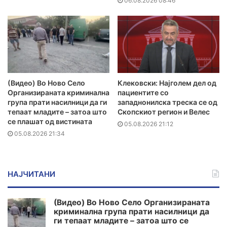
06.08.2026 08:46
(Видео) Во Ново Село
Клековски: Најголем дел од
Организираната криминална
пациентите сo
група прати насилници да ги
западнонилска треска се од
тепаат младите – затоа што
Скопскиот регион и Велес
се плашат од вистината
05.08.2026 21:12
05.08.2026 21:34
НАЈЧИТАНИ
(Видео) Во Ново Село Организираната
криминална група прати насилници да
ги тепаат младите – затоа што се