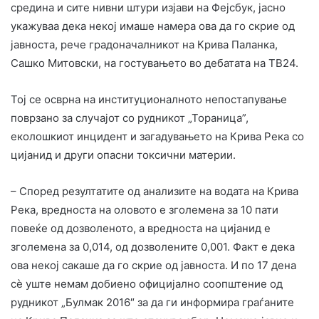
средина и сите нивни штури изјави на Фејсбук, јасно
укажуваа дека некој имаше намера ова да го скрие од
јавноста, рече градоначалникот на Крива Паланка,
Сашко Митовски, на гостувањето во дебатата на ТВ24.
Тој се осврна на институционалното непостапување
поврзано за случајот со рудникот „Тораница”,
еколошкиот инцидент и загадувањето на Крива Река со
цијанид и други опасни токсични материи.
– Според резултатите од анализите на водата на Крива
Река, вредноста на оловото е зголемена за 10 пати
повеќе од дозволеното, а вредноста на цијанид е
зголемена за 0,014, од дозволените 0,001. Факт е дека
ова некој сакаше да го скрие од јавноста. И по 17 дена
сè уште немам добиено официјално соопштение од
рудникот „Булмак 2016″ за да ги информира граѓаните