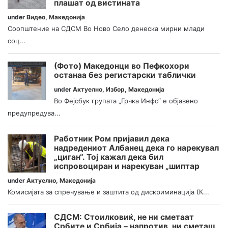
плашат од вистината
under
Видео
,
Македонија
Соопштение на СДСМ Во Ново Село денеска мирни млади
соц...
(Фото) Македонци во Пефкохори
останаа без регистарски таблички
under
Актуелно
,
Избор
,
Македонија
Во Фејсбук групата „Грчка Инфо“ е објавено
предупредува...
Работник Ром пријавил дека
надредениот Албанец дека го нарекувал
„циган“. Тој кажал дека бил
испровоциран и нарекуван „шиптар
under
Актуелно
,
Македонија
Комисијата за спречување и заштита од дискриминација (К...
СДСМ: Стоилковиќ, не ни сметаат
Србите и Србија – напротив, ни сметаш