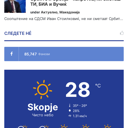
ТИ, БИА и Вучиќ
under
Актуелно
,
Македонија
Соопштение на СДСМ Иван Стоилковиќ, не ни сметаат Србит...
СЛЕДЕТЕ НÉ
85,747
Фанови
28
℃
Skopje
35º - 26º
28%
Чисто небо
1.31 км/ч