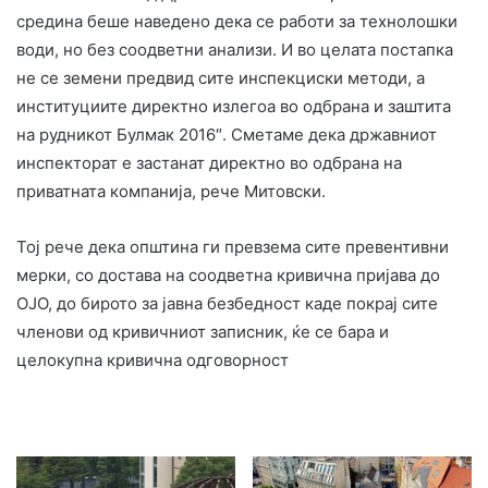
средина беше наведено дека се работи за технолошки
води, но без соодветни анализи. И во целата постапка
не се земени предвид сите инспекциски методи, а
институциите директно излегоа во одбрана и заштита
на рудникот Булмак 2016″. Сметаме дека државниот
инспекторат е застанат директно во одбрана на
приватната компанија, рече Митовски.
Тој рече дека општина ги превзема сите превентивни
мерки, со достава на соодветна кривична пријава до
ОЈО, до бирото за јавна безбедност каде покрај сите
членови од кривичниот записник, ќе се бара и
целокупна кривична одговорност