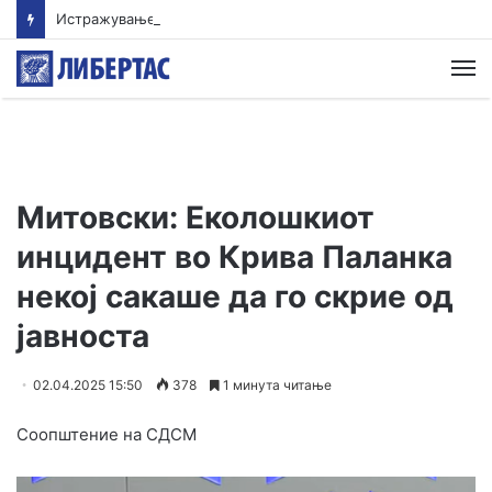
Истражување: Помалиот внес на протеини овозможува поздрав и подолг живот
М
Митовски: Еколошкиот
инцидент во Крива Паланка
некој сакаше да го скрие од
јавноста
02.04.2025 15:50
378
1 минута читање
Соопштение на СДСМ