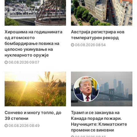
Хирошима на годишнината
Австрија регистрира нов
од атомското
температурен рекорд
бомбардирање повика на
06.08.2026 08:54
целосно укинување на
нуклеарното оружје
06.08.2026 09:07
Сончево и многу топло, до
Трамп и се заканува на
39 степени
Канада поради пожари.
Научниците: Климатските
06.08.2026 08:49
промени се виновни