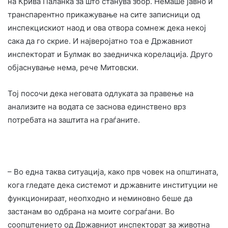
на Крива Паланка за што станува збор. Немаше јавно и
транспарентно прикажување на сите записници од
инспекцискиот наод и ова отвора сомнеж дека некој
сака да го скрие. И најверојатно тоа е Државниот
инспекторат и Булмак во заедничка корелација. Друго
објаснување нема, рече Митовски.
Тој посочи дека неговата одлуката за правење на
анализите на водата се заснова единствено врз
потребата на заштита на граѓаните.
– Во една таква ситуација, како прв човек на општината,
кога гледате дека системот и државните институции не
функционираат, неопходно и неминовно беше да
застанам во одбрана на моите сограѓани. Во
соопштението од Државниот инспекторат за животна