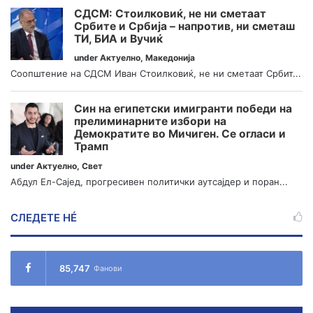
СДСМ: Стоилковиќ, не ни сметаат
Србите и Србија – напротив, ни сметаш
ТИ, БИА и Вучиќ
under
Актуелно
,
Македонија
Соопштение на СДСМ Иван Стоилковиќ, не ни сметаат Србит...
Син на египетски имигранти победи на
прелиминарните избори на
Демократите во Мичиген. Се огласи и
Трамп
under
Актуелно
,
Свет
Абдул Ел-Сајед, прогресивен политички аутсајдер и поран...
СЛЕДЕТЕ НÉ
85,747
Фанови