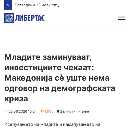
Потврдени 23 нови случаи на вирусот на Западен Нил во Грција
М
Младите заминуваат,
инвестициите чекаат:
Македонија сè уште нема
одговор на демографската
криза
25.06.2026 15:24
1,095
2 минути читање
Иселувањето на младите и намалувањето на