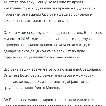
40 отсто помалку. Токму Ново Село го држи и
негативниот рекорд за упис на првачиња. Дури за 57
проценти се намалил бројот на деца во основните
школи на територијата на општината.
Слични маки споделува и соседната општина Босилово.
Минатата 2025 година локалните власти доделуваа
еднократна парична помош во висина од 5 илјади
денари за сите деца кои ќе се запишат во прво
одделение во училиштата во оваа општина.
„Во овие тешки времиња секоја помош е добредојдена.
Општина Босилово во рамките на своите можности
секогаш со поддршка за граѓаните“, објави тогаш
градоначалникот Ристо Манчев.
Во Босилово функционираат три основни училишта,
каде од прво до деветто одделение се школуваат околу