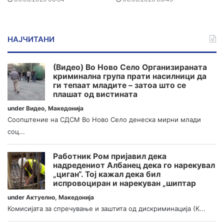
НАЈЧИТАНИ
(Видео) Во Ново Село Организираната
криминална група прати насилници да
ги тепаат младите – затоа што се
плашат од вистината
under
Видео
,
Македонија
Соопштение на СДСМ Во Ново Село денеска мирни млади
соц...
Работник Ром пријавил дека
надредениот Албанец дека го нарекувал
„циган“. Тој кажал дека бил
испровоциран и нарекуван „шиптар
under
Актуелно
,
Македонија
Комисијата за спречување и заштита од дискриминација (К...