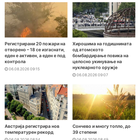
Регистрирани 20 пожари на
Хирошима на годишнината
отворено – 18 се изгаснати,
од атомското
еден е активен, а еден е под
бомбардирање повика на
контрола
целосно укинување на
нуклеарното оружје
06.08.2026 09:15
06.08.2026 09:07
Австрија регистрира нов
Сончево и многу топло, до
температурен рекорд
39 степени
06.08.2026 08:54
06.08.2026 08:49