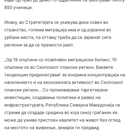
850 ученици.
Инаку, во Стратегијата се укажува дека освен во
странство, голема миграција има и од рурални во
урбани места, па оттаму треба да се зајакнат сите
региони за да се премости јазот.
„Од 19 општини со позитивен миграциски биланс, 10
општини се во Скопскиот плански регион. Ваквите
тенденции придонесуваат за енормна концентрација на
населението и на економската активност во Скопскиот
плански регион… Со промовирање таргетирани
инвестиции, создавање политики и развој на
инфраструктурата, Република Северна Македонија се
стреми да создаде средина во која секој граѓанин ќе
може да ужива пристоен квалитет на живот без оглед
на местото на живеење, земајќи ги предвид