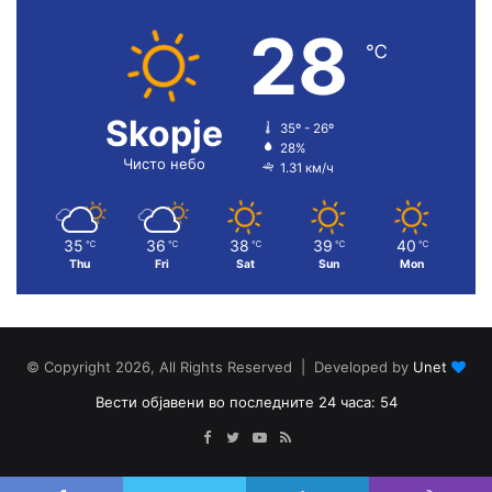
28
℃
Skopje
35º - 26º
28%
Чисто небо
1.31 км/ч
35
36
38
39
40
℃
℃
℃
℃
℃
Thu
Fri
Sat
Sun
Mon
© Copyright 2026, All Rights Reserved | Developed by
Unet
Вести објавени во последните 24 часа: 54
Facebook
Twitter
YouTube
RSS