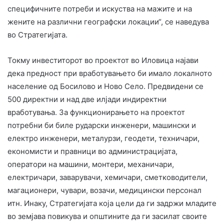
специфичните потреби и искуства на мажите и на
жените на различни географски локации“, се наведува
во Стратегијата.
Токму инвеститорот во проектот во Иловица најави
дека предност при вработувањето би имало локалното
население од Босилово и Ново Село. Предвидени се
500 директни и над две илјади индиректни
вработувања. За функционирањето на проектот
потребни би биле рударски инженери, машински и
електро инженери, металурзи, геодети, техничари,
економисти и правници во администрацијата,
оператори на машини, монтери, механичари,
електричари, заварувачи, хемичари, сметководители,
магационери, чувари, возачи, медицински персонал
итн. Инаку, Стратегијата која цели да ги задржи младите
во земјава повикува и општините да ги засилат своите