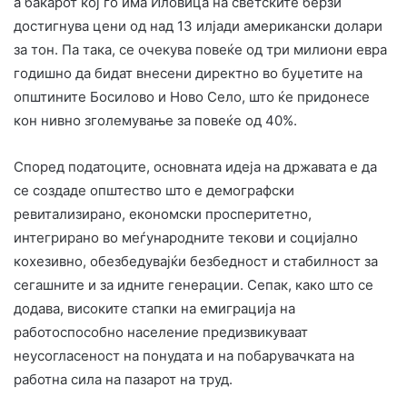
а бакарот кој го има Иловица на светските берзи
достигнува цени од над 13 илјади американски долари
за тон. Па така, се очекува повеќе од три милиони евра
годишно да бидат внесени директно во буџетите на
општините Босилово и Ново Село, што ќе придонесе
кон нивно зголемување за повеќе од 40%.
Според податоците, основната идеја на државата е да
се создаде општество што е демографски
ревитализирано, економски просперитетно,
интегрирано во меѓународните текови и социјално
кохезивно, обезбедувајќи безбедност и стабилност за
сегашните и за идните генерации. Сепак, како што се
додава, високите стапки на емиграција на
работоспособно население предизвикуваат
неусогласеност на понудата и на побарувачката на
работна сила на пазарот на труд.