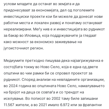
услови младите да останат во земјата и да
придонесуваат за економијата, дел од поголемите
инвестициски проекти кои би можеле да донесат нови
работни места и локален развој и понатаму остануваат
нереализирани. Меѓу нив е и инвестицијата во рудникот
за бакар во Иловица, која поддржувачите ја гледаат
како можност за економско заживување на
југоисточниот регион.
Медиумите претходно пишуваа дека најзагрижувачка е
состојбата токму во Ново Село, која е една од двете
општини во чии рамки би се спровел проектот за
рудникот. Според анализи на невладините организации,
во 2024 година во општината Ново Село, намалувањето
на бројот на деца се совпаѓа и со трендот на
иселување. Во пописот во 2002 таму биле запишани
11.567 жители, а во 2021 имало 6.972 или за фрапантни