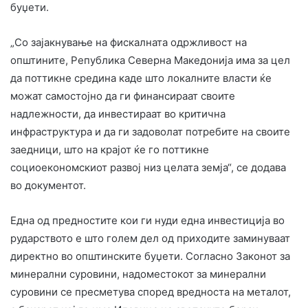
буџети.
„Со зајакнување на фискалната одржливост на
општините, Република Северна Македонија има за цел
да поттикне средина каде што локалните власти ќе
можат самостојно да ги финансираат своите
надлежности, да инвестираат во критична
инфраструктура и да ги задоволат потребите на своите
заедници, што на крајот ќе го поттикне
социоекономскиот развој низ целата земја“, се додава
во документот.
Една од предностите кои ги нуди една инвестиција во
рударството е што голем дел од приходите заминуваат
директно во општинските буџети. Согласно Законот за
минерални суровини, надоместокот за минерални
суровини се пресметува според вредноста на металот,