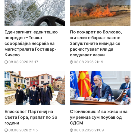
Еден загинат, еден тешко
По пожарот во Волково,
повреден – Тешка
жителите бараат закон:
сообраќајна несреќа на
Запуштените ниви да се
магистралата Гостивар-
расчистуваат или да
Кичево
следуваат казни
08.08.2026 23:17
08.08.2026 21:19
Епископот Партениј на
Стоилковиќ: И во живо и на
Света Гора, првпат по 36
умреница сум поубав од
години
СДСМ
08.08.2026 21:15
08.08.2026 21:09