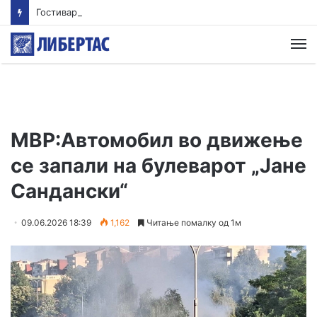
Гостиварци и натаму без пивка вода
М
МВР:Автомобил во движење
се запали на булеварот „Јане
Сандански“
09.06.2026 18:39
1,162
Читање помалку од 1м