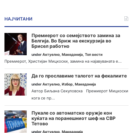
НАЈЧИТАНИ
Премиерот со семејството замина за
Белгија. Во Бриж на екскурзија во
Брисел работно
under
Актуелно
,
Македонија
,
Топ вести
Премиерот, Христијан Мицкоски, замина на најавуваната е...
Да го прославиме талогот на фекалиите
under
Актуелно
,
Избор
,
Македонија
Автор Биљана Секуловска Премиерот Мицкоски
кога се пр...
Пукале со автоматско оружје кон
куќата на поранешниот шеф на СВР
Тетово
under
Актуелно
,
Македонија