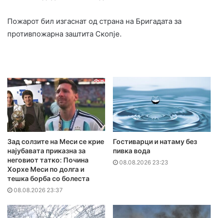
Пожарот бил изгаснат од страна на Бригадата за
противпожарна заштита Скопје.
Зад солзите на Меси се крие
Гостиварци и натаму без
најубавата приказна за
пивка вода
неговиот татко: Почина
08.08.2026 23:23
Хорхе Меси по долга и
тешка борба со болеста
08.08.2026 23:37