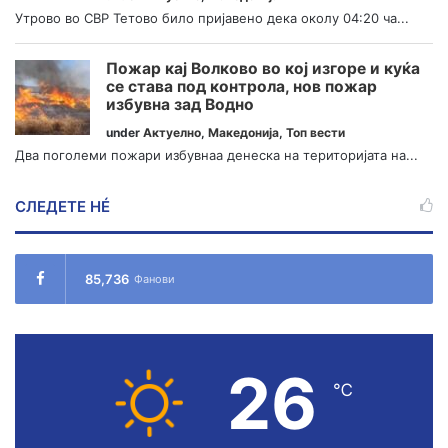
Утрово во СВР Тетово било пријавено дека околу 04:20 ча...
Пожар кај Волково во кој изгоре и куќа
се става под контрола, нов пожар
избувна зад Водно
under
Актуелно
,
Македонија
,
Топ вести
Два поголеми пожари избувнаа денеска на територијата на...
СЛЕДЕТЕ НÉ
85,736
Фанови
26
℃