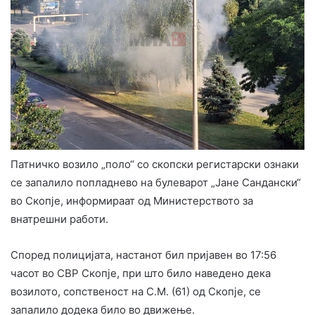
Патничко возило „поло“ со скопски регистарски ознаки
се запалило попладнево на булеварот „Јане Сандански“
во Скопје, информираат од Министерството за
внатрешни работи.
Според полицијата, настанот бил пријавен во 17:56
часот во СВР Скопје, при што било наведено дека
возилото, сопственост на С.М. (61) од Скопје, се
запалило додека било во движење.