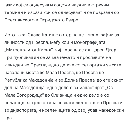
јазик кој се однесува и содржи научни и стручни
термини и изрази кои се однесуваат и се поврзани со
Преспанското и Охридското Езеро.
Исто така, Славе Катин е автор на пет монографии за
личности од Преспа, меѓу кои и монографијата
„Митрополитот Кирил“, чиј корени се од Царев Двор.
Три публикации се за значењето и прославите на
Илинден во Преспа, едно дело е со репортажи за сите
населени места во Мала Преспа, во Преспа во
Република Македонија и во Долна Преспа, во егејскиот
дел на Македонија. едно дело е за манастирот „Св.
Мала Богородица“ во Сливница и едно дело е со
податоци за триесетина познати личности во Преспа и
во дијаспората, и иселениците од овој убав македонски
крај.