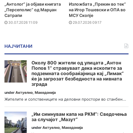
„Антолог“ ја објави книгата
Изложбата „Прекин во тек“
„Персеполис“ од Марџан
на Игор Тошевски и ОПА во
Сатрапи
МСУ Скопје
30.07.2026 11:09
29.07.2026 09:17
НАЈЧИТАНИ
Околу 800 жители од улицата „Антон
Попов 1“ стравуваат дека ископите за
подземната сообраќајница кај „Лимак“
ќе ја загрозат безбедноста на нивната
зграда
under
Актуелно
,
Македонија
Жителите и сопствениците на деловни простори во станбен...
„Им симнувам капа на РКМ“: Сведочења
за случајот „Мазут“
under
Актуелно
,
Македонија