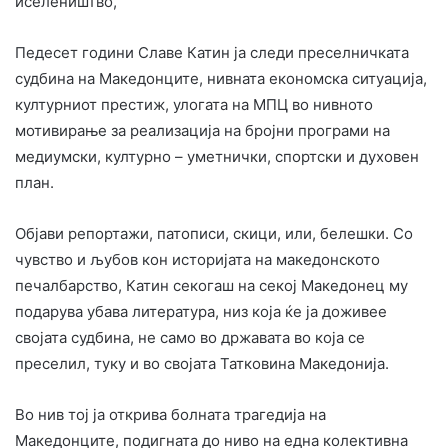
иселеништво,
Педесет години Славе Катин ја следи преселничката
судбина на Македонците, нивната економска ситуација,
културниот престиж, улогата на МПЦ во нивното
мотивирање за реализација на бројни програми на
медиумски, културно – уметнички, спортски и духовен
план.
Објави репортажи, патописи, скици, или, белешки. Со
чувство и љубов кон историјата на македонското
печалбарство, Катин секогаш на секој Македонец му
подарува убава литература, низ која ќе ја доживее
својата судбина, не само во државата во која се
преселил, туку и во својата Татковина Македонија.
Во нив тој ја открива болната трагедија на
Македонците, подигната до ниво на една колективна