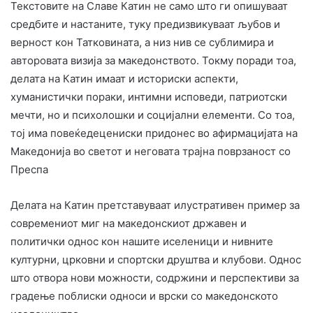
Текстовите на Славе Катин не само што ги опишуваат
средбите и настаните, туку предизвикуваат љубов и
верност кон Татковината, а низ нив се сублимира и
авторовата визија за македонството. Токму поради тоа,
делата на Катин имаат и историски аспекти,
хуманистички пораки, интимни исповеди, патриотски
мечти, но и психолошки и социјални елементи. Со тоа,
тој има повеќедецениски придонес во афирмацијата на
Македонија во светот и неговата трајна поврзаност со
Преспа
Делата на Катин претставуваат илустративен пример за
современиот миг на македонскиот државен и
политички однос кон нашите иселеници и нивните
културни, црковни и спортски друштва и клубови. Однос
што отвора нови можности, содржини и перспективи за
градење поблиски односи и врски со македонското