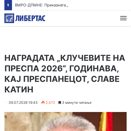
ВМРО-ДПМНЕ: Приказната на СДСМ за францускиот предлог ќе заврши како таа за мигранти за пари
М
НАГРАДАТА „КЛУЧЕВИTE НА
ПРЕСПА 2026“, ГОДИНАВА,
КАЈ ПРЕСПАНЕЦОТ, СЛАВЕ
КАТИН
06.07.2026 19:43
2,472
3 минути читање