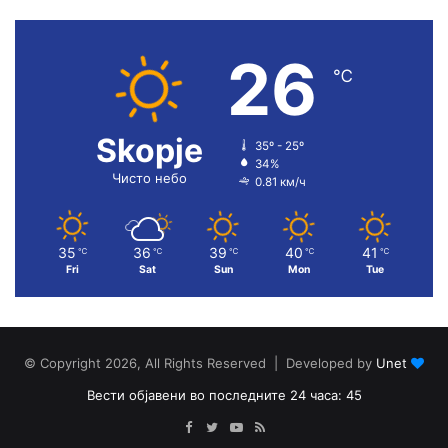
26
℃
Skopje
35º - 25º
34%
Чисто небо
0.81 км/ч
35
36
39
40
41
℃
℃
℃
℃
℃
Fri
Sat
Sun
Mon
Tue
© Copyright 2026, All Rights Reserved | Developed by
Unet
Вести објавени во последните 24 часа: 45
Facebook
Twitter
YouTube
RSS