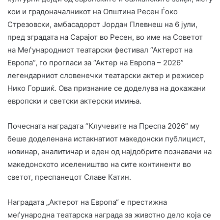
кои и градоначалникот на Општина Ресен Ѓоко
Стрезовски, амбасадорот Јордан Плевнеш на 6 јули,
пред зградата на Сарајот во Ресен, во име на Советот
на Меѓународниот театарски фестивал “Актерот на
Европа”, го прогласи за “Актер на Европа – 2026”
легендарниот словенечки театарски актер и режисер
Нико Горшиќ. Ова признание се доделува на докажани
европски и светски актерски имиња.
Почесната наградата “Клучевите на Преспа 2026” му
беше доделенана истакнатиот македонски публицист,
новинар, аналитичар и еден од најдобрите познавачи на
македонското иселеништво на сите континенти во
светот, преспанецот Славе Катин.
Наградата „Актерот на Европа“ е престижна
меѓународна театарска награда за животно дело која се