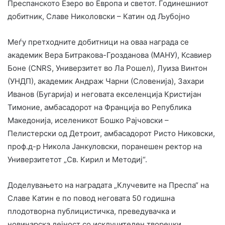
Преспанското Езеро во Европа и светот. Годинешниот
добитник, Славе Николовски – Катин од Љубојно
Меѓу претходните добитници на оваа награда се
академик Вера Битракова-Грозданова (МАНУ), Ксавиер
Боне (CNRS, Универзитет во Ла Рошел), Луиза Винтон
(УНДП), академик Андраж Чарни (Словенија), Захари
Иванов (Бугарија) и неговата екселенција Кристијан
Тимоние, амбасадорот на Франција во Република
Македонија, иселеникот Бошко Рајчовски –
Пелистерски од Детроит, амбасадорот Ристо Никовски,
проф.д-р Никола Јанкуловски, поранешен ректор на
Универзитетот „Св. Кирил и Методиј“.
Доделувањето на наградата „Клучевите на Преспа“ на
Славе Катин е по повод неговата 50 годишна
плодотворна публицистичка, преведувачка и
новинарска дејност со исклучителен творечки