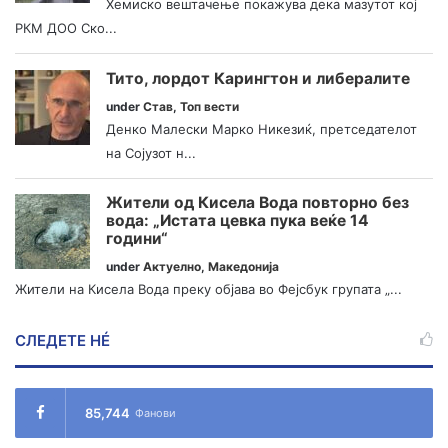
Хемиско вештачење покажува дека мазутот кој
РКМ ДОО Ско...
Тито, лордот Карингтон и либералите
under
Став
,
Топ вести
Денко Малески Марко Никезиќ, претседателот
на Сојузот н...
Жители од Кисела Вода повторно без
вода: „Истата цевка пука веќе 14
години“
under
Актуелно
,
Македонија
Жители на Кисела Вода преку објава во Фејсбук групата „...
СЛЕДЕТЕ НÉ
85,744
Фанови