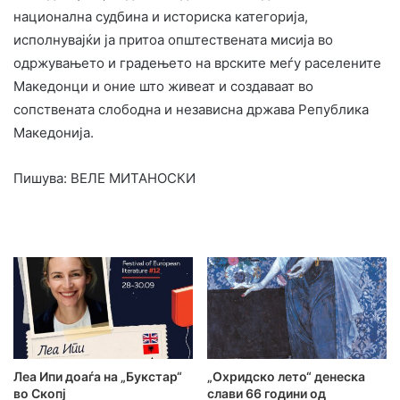
национална судбина и историска категорија,
исполнувајќи ја притоа општествената мисија во
одржувањето и градењето на врските меѓу раселените
Македонци и оние што живеат и создаваат во
сопствената слободна и независна држава Република
Македонија.
Пишува: ВЕЛЕ МИТАНОСКИ
Леа Ипи доаѓа на „Букстар“
„Охридско лето“ денеска
во Скопј
слави 66 години од