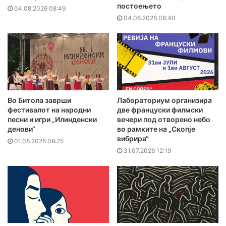
постоењето
04.08.2026 08:49
04.08.2026 08:40
Во Битола заврши
Лабораториум организира
фестивалот на народни
две француски филмски
песни и игри „Илинденски
вечери под отворено небо
денови“
во рамките на „Скопје
вибрира“
01.08.2026 09:25
31.07.2026 12:19