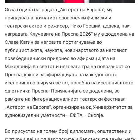
Оваа година наградата „Актерот на Европа“, му
припадна на познатиот словенечки филмски и
театарски актер и режисер, Нико Горшиќ, додека, пак,
наградата„Клучевите на Преспа 2026“ му е доделена на
Славе Катин за неговите постигнувања во
публицистиката, науката, новинарството за неговиот
повеќедецениски придонес во афирмацијата на
Македонија во светот и неговата трајна поврзаност со
Преспа, како и за афирмацијата на македонското
иселеништво ширум светот, посебно на иселеништвото
од етничка Преспа. Признанијата се доделени, во
рамките на Интернационалниот театарски фестивал
„Актерот на Европа“, организирана од Универзитетот за
аудиовизуелни уметности – ЕФТА – Скопје.
Во присуство на голем број дипломати, општествени и
културни дејци од европските и балканските земји, меѓу