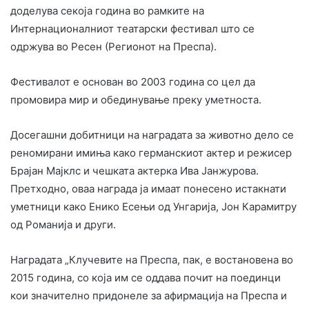
доделува секоја година во рамките на
Интернационалниот театарски фестивал што се
одржува во Ресен (Регионот на Преспа).
Фестивалот е основан во 2003 година со цел да
промовира мир и обединување преку уметноста.
Досегашни добитници на наградата за животно дело се
реномирани имиња како германскиот актер и режисер
Брајан Мајклс и чешката актерка Ива Јанжурова.
Претходно, оваа награда ја имаат понесено истакнати
уметници како Енико Есењи од Унгарија, Јон Карамитру
од Романија и други.
Наградата „Клучевите на Преспа, пак, е востановена во
2015 година, со која им се оддава почит на поединци
кои значително придонеле за афирмација на Преспа и