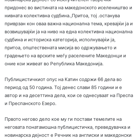
придонес во вистината на македонското иселеништво и
нивната колективна судбина.,Притоа, тој .останува
приврзан кон оваа важна национална тема, кревајќи ја и
возвишувајќи ја на ниво на една колективна национална
судбина и историска категорија, исполнувајќи ја,
притоа, општествената мисија во одржувањето и
градењето на врските меѓу раселените Македонци и
оние кои живеат во Република Македонија.
Публицистичкиот опус на Катин содржи 66 дела во
период од 50 година. Тој денес слави 85 години и е
автор и на десеттина дела, кои се однесуваат на Преспа
и Преспанското Езеро.
Првото негово дело кое му ги постави темелите на
неговата понатамошна публицистичка, преведувачка и
новинарска дејност е Речник на англиски и македонски