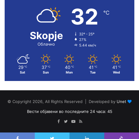
32
℃
Skopje
32º - 25º
27%
Облачно
5.44 км/ч
29
37
40
41
41
℃
℃
℃
℃
℃
Sat
Sun
Mon
Tue
Wed
© Copyright 2026, All Rights Reserved | Developed by
Unet
Вести објавени во последните 24 часа: 45
Facebook
Twitter
YouTube
RSS