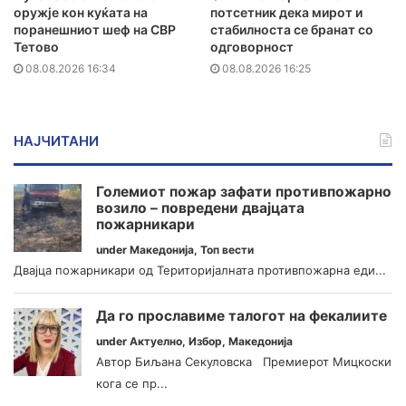
оружје кон куќата на
потсетник дека мирот и
поранешниот шеф на СВР
стабилноста се бранат со
Тетово
одговорност
08.08.2026 16:34
08.08.2026 16:25
НАЈЧИТАНИ
Големиот пожар зафати противпожарно
возило – повредени двајцата
пожарникари
under
Македонија
,
Топ вести
Двајца пожарникари од Територијалната противпожарна еди...
Да го прославиме талогот на фекалиите
under
Актуелно
,
Избор
,
Македонија
Автор Биљана Секуловска Премиерот Мицкоски
кога се пр...