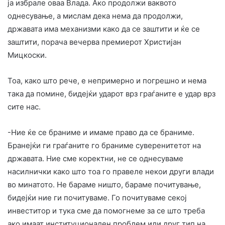
ја избрале оваа Влада. Ако продолжи ваквото
однесување, а мислам дека нема да продолжи,
државата има механизми како да се заштити и ќе се
заштити, порача вечерва премиерот Христијан
Мицкоски.
Тоа, како што рече, е непримерно и погрешно и нема
така да помине, бидејќи ударот врз граѓаните е удар врз
сите нас.
-Ние ќе се браниме и имаме право да се браниме.
Бранејќи ги граѓаните го браниме суверенитетот на
државата. Ние сме коректни, не се однесуваме
насилнички како што тоа го правеле некои други влади
во минатото. Не бараме ништо, бараме почитување,
бидејќи ние ги почитуваме. Го почитуваме секој
инвеститор и тука сме да помогнеме за се што треба
ако имаат институционален проблем или друг тип на