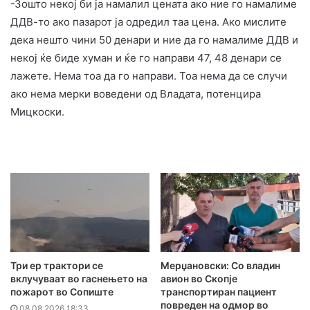
-Зошто некој би ја намалил цената ако ние го намалиме
ДДВ-то ако пазарот ја одредил таа цена. Ако мислите
дека нешто чини 50 денари и ние да го намалиме ДДВ и
некој ќе биде хуман и ќе го направи 47, 48 денари се
лажете. Нема тоа да го направи. Тоа нема да се случи
ако нема мерки воведени од Владата, потенцира
Мицкоски.
Три ер трактори се
Мерџановски: Со владин
вклучуваат во гаснењето на
авион во Скопје
пожарот во Сопиште
транспортиран пациент
повреден на одмор во
08.08.2026 18:33