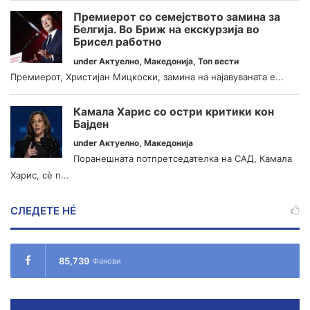
Премиерот со семејството замина за
Белгија. Во Бриж на екскурзија во
Брисел работно
under
Актуелно
,
Македонија
,
Топ вести
Премиерот, Христијан Мицкоски, замина на најавуваната е...
Камала Харис со остри критики кон
Бајден
under
Актуелно
,
Македонија
Поранешната потпретседателка на САД, Камала
Харис, сè п...
СЛЕДЕТЕ НÉ
85,739
Фанови