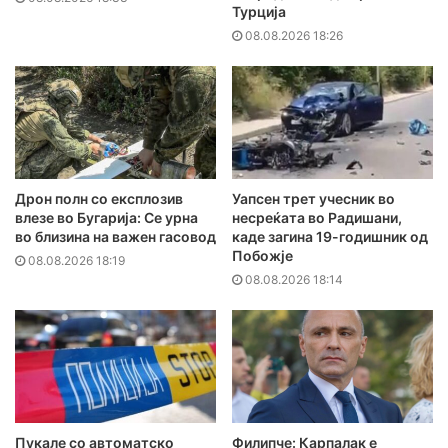
Турција
08.08.2026 18:26
Дрон полн со експлозив
Уапсен трет учесник во
влезе во Бугарија: Се урна
несреќата во Радишани,
во близина на важен гасовод
каде загина 19-годишник од
Побожје
08.08.2026 18:19
08.08.2026 18:14
Пукале со автоматско
Филипче: Карпалак е