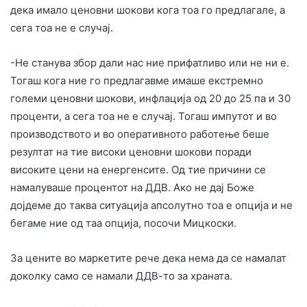
дека имало ценовни шокови кога тоа го предлагале, а
сега тоа не е случај.
-Не станува збор дали нас ние прифатливо или не ни е.
Тогаш кога ние го предлагавме имаше екстремно
големи ценовни шокови, инфлација од 20 до 25 па и 30
проценти, а сега тоа не е случај. Тогаш импутот и во
производството и во оперативното работење беше
резултат на тие високи ценовни шокови поради
високите цени на енергенсите. Од тие причини се
намалуваше процентот на ДДВ. Ако не дај Боже
дојдеме до таква ситуација апсолутно тоа е опција и не
бегаме ние од таа опција, посочи Мицкоски.
За цените во маркетите рече дека нема да се намалат
доколку само се намали ДДВ-то за храната.