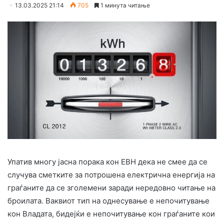
13.03.2025 21:14
705
1 минута читање
Упатив многу јасна порака кон ЕВН дека не смее да се
случува сметките за потрошена електрична енергија на
граѓаните да се зголемени заради нередовно читање на
броилата. Ваквиот тип на однесување е непочитување
кон Владата, бидејќи е непочитување кон граѓаните кои