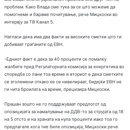
проблем. Како Влада сме тука за се што можеме да
помогнеме и бараме почитување, рече Мицкоски во
интервју за ТВ Канал 5.
Нагласи дека има два факти за високите сметки што ги
добиваат граѓаните од ЕВН.
-Едниот факт е дека за 40 проценти се помалку
жалбите пред Регулаторната комисија за енергетика во
споредба со лани тоа време и вториот е дека сметките
се зголемени откако ќе се нивелираат, бидејќи ЕВН не
ги чита броилата на време, прецизира Мицкоски.
Прашан зошто не го поддржуваат предлогот од
опозицијата за намалување на ДДВ-то за струјата од 18
на 5 отсто и на храната на нула проценти иако тоа го
предлагале кога тие биле опозиција, Мицкоски рече