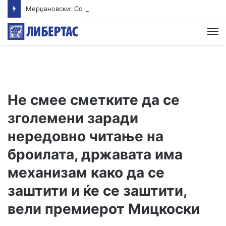
Мерџановски: Со владин авион во Скопје транспортиран пациент повреден на одмор во Турција
М
Не смее сметките да се
зголемени заради
нередовно читање на
броилата, државата има
механизам како да се
заштити и ќе се заштити,
вели премиерот Мицкоски