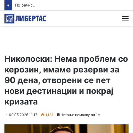
По речиси 30 години почнува судењето за убиството на Тупак Шакур
М
Николоски: Нема проблем со
керозин, имаме резерви за
90 дена, отворени се пет
нови дестинации и покрај
кризата
09.05.2026 11:17
1,131
Читање помалку од 1м