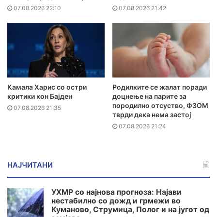
07.08.2026 22:10
07.08.2026 21:42
Камала Харис со остри
Родилките се жалат поради
критики кон Бајден
доцнење на парите за
породилно отсуство, ФЗОМ
07.08.2026 21:35
тврди дека нема застој
07.08.2026 21:24
НАЈЧИТАНИ
УХМР со најнова прогноза: Најави
нестабилно со дожд и грмежи во
Куманово, Струмица, Полог и на југот од