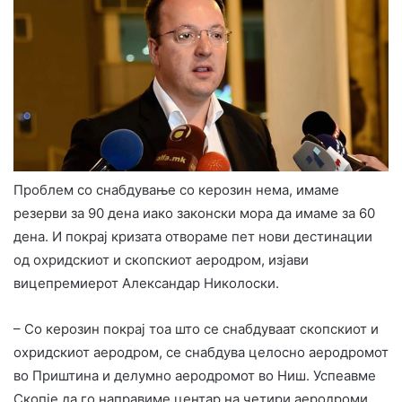
Проблем со снабдување со керозин нема, имаме
резерви за 90 дена иако законски мора да имаме за 60
дена. И покрај кризата отвораме пет нови дестинации
од охридскиот и скопскиот аеродром, изјави
вицепремиерот Александар Николоски.
– Со керозин покрај тоа што се снабдуваат скопскиот и
охридскиот аеродром, се снабдува целосно аеродромот
во Приштина и делумно аеродромот во Ниш. Успеавме
Скопје да го направиме центар на четири аеродроми