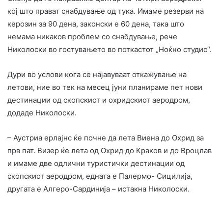
кој што прават снабдување од тука. Имаме резерви на
керозин за 90 дена, законски е 60 дена, така што
немама никаков проблем со снабдување, рече
Николоски во гостувањето во поткастот „Ноќно студио“.
Дури во услови кога се најавуваат откажување на
летови, ние во тек на месец јуни планираме пет нови
дестинации од скопскиот и охридскиот аеродром,
додаде Николоски.
– Аустриа ерлајнс ќе почне да лета Виена до Охрид за
прв пат. Визер ќе лета од Охрид до Краков и до Вроцлав
и имаме две одлични туристички дестинации од
скопскиот аеродром, едната е Палермо- Сицилија,
другата е Алгеро-Сардинија – истакна Николоски.