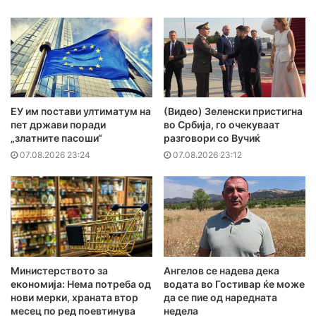
ЕУ им постави ултиматум на
(Видео) Зеленски пристигна
пет држави поради
во Србија, го очекуваат
„златните пасоши“
разговори со Вучиќ
07.08.2026 23:24
07.08.2026 23:12
Министерството за
Ангелов се надева дека
економија: Нема потреба од
водата во Гостивар ќе може
нови мерки, храната втор
да се пие од наредната
месец по ред поевтинува
недела