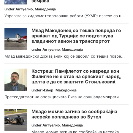
земјава
under
Актуелно
,
Македонија
Управата за хидрометеоролошки работи (УХМР) излезе со н...
Млад Македонец со тешка повреда го
враќаат од Турција: се подготвува
владиниот авион за транспортот
under
Актуелно
,
Македонија
Млад македонски државјанин кој се здобил со тешка повре...
Костреш: Памфлетот со навреди кон
Филипче не е став на српскиот народ,
целта е да се заштити Стоиљковиќ
under
Избор
,
Македонија
Претседателот на опозициската Лига на социјалдемократи...
Младо момче загина во сообраќајна
несреќа попладнево во Бутел
under
Актуелно
,
Македонија
Младо момче загина во сообраќајна несреќа