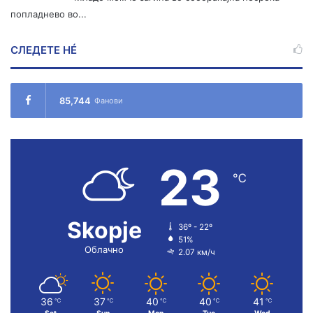
попладнево во...
СЛЕДЕТЕ НÉ
85,744
Фанови
23
℃
Skopje
36º - 22º
51%
Облачно
2.07 км/ч
36
37
40
40
41
℃
℃
℃
℃
℃