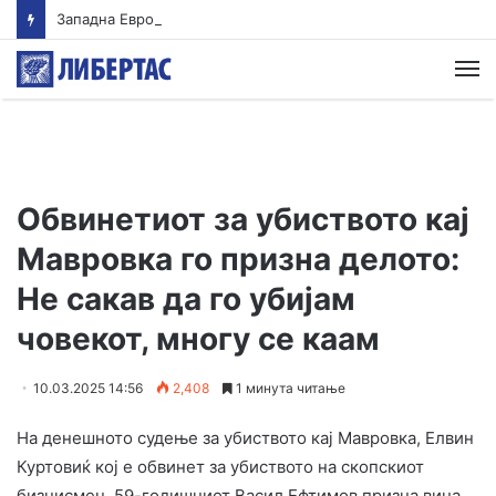
Западна Европа ги руши температурните рекорди. Просекот беше речиси три степени повисок
М
Обвинетиот за убиството кај
Мавровка го призна делото:
Не сакав да го убијам
човекот, многу се каам
10.03.2025 14:56
2,408
1 минута читање
На денешното судење за убиството кај Мавровка, Елвин
Куртовиќ кој е обвинет за убиството на скопскиот
бизнисмен, 59-годишниот Васил Ефтимов призна вина.