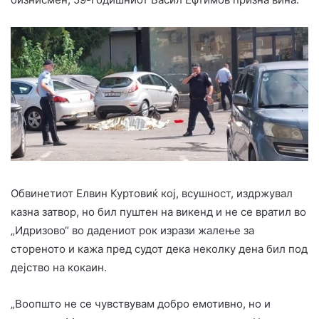
Обвинетиот Елвин Куртовиќ кој, всушност, издржувал
казна затвор, но бил пуштен на викенд и не се вратил во
„Идризово“ во дадениот рок изрази жалење за
стореното и кажа пред судот дека неколку дена бил под
дејство на кокаин.
„Воопшто не се чувствувам добро емотивно, но и