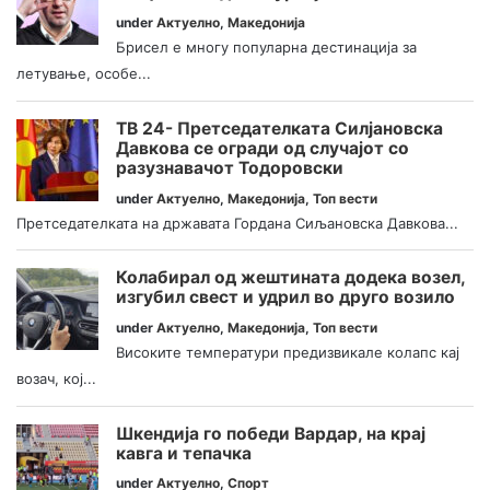
under
Актуелно
,
Македонија
Брисел е многу популарна дестинација за
летување, особе...
ТВ 24- Претседателката Силјановска
Давкова се огради од случајот со
разузнавачот Тодоровски
under
Актуелно
,
Македонија
,
Топ вести
Претседателката на државата Гордана Сиљановска Давкова...
Колабирал од жештината додека возел,
изгубил свест и удрил во друго возило
under
Актуелно
,
Македонија
,
Топ вести
Високите температури предизвикале колапс кај
возач, кој...
Шкендија го победи Вардар, на крај
кавга и тепачка
under
Актуелно
,
Спорт