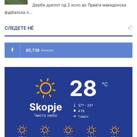
Дерби дуелот од 2 коло во Првата македонска
фудбалска л...
СЛЕДЕТЕ НÉ
85,739
Фанови
28
℃
Skopje
37º - 25º
41%
Чисто небо
1 км/ч