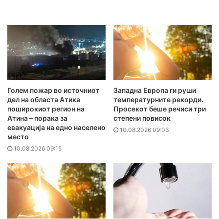
Голем пожар во источниот
Западна Европа ги руши
дел на областа Атика
температурните рекорди.
поширокиот регион на
Просекот беше речиси три
Атина – порака за
степени повисок
евакуација на едно населено
10.08.2026 09:03
место
10.08.2026 09:15