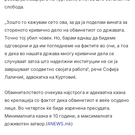
слобода.
„Зошто го кажувам сето ова, за да ја поделам вината за
стореното кривично дело на обвинетиот со државата.
Точно тој убил човек. Но, барам еднаш да бидеме
одговорни и да им погледнеме на фактите во очи, а тоа
е дека во нашата држава многу кривични дела се
случуваат затоа што наделжни институции не си ја
завршуваат соодветно својата работа“, рече Софија
Лаличиќ, адвокатка на Куртовиќ.
Обвинителството очекува најстрога и адекватна казна
во крелација со фактот дека обвинетиот е веќе осудено
лице. Во четврток ќе биде изречена пресудата.
Минималната казна е 10 години, а максималната
доживотен затвор.(
4NEWS.mk
)