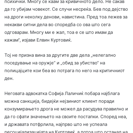
психички. Многу се каам за кривичното дело. Не сакав
да го убијам човекот. Се случи несреќа. Бев под дејство
на дроги неколку денови, навистина. Пред тоа лежев за
некакви ситни дела во споредба со ова што сега
одговарам. Многу ми е жал, тоа е се што имам да
кажам“, изјави Елвин Куртовиќ.
Тој не призна вина за другите две дела „нелегално
поседување на оружје“ и „обид за убиство“ на
полицајците кои беа во потрага по него на критичниот
ден.
Неговата адвокатка Софија Лаличиќ побара најблага
можна санкција, бидејќи нејзиниот клиент поради
конзумирањето дрога не можел да расудува правилно и
да го сфати значењето на своите постапки. Според неа,
и државата потфрлила, најпрво што не успеала
ресоцијализацијата на Куртовиќ, а потоа што останал на