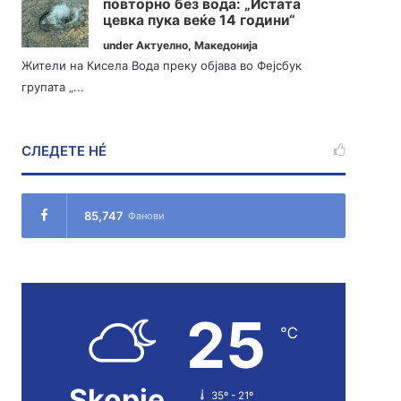
повторно без вода: „Истата
цевка пука веќе 14 години“
under
Актуелно
,
Македонија
Жители на Кисела Вода преку објава во Фејсбук
групата „...
СЛЕДЕТЕ НÉ
85,747
Фанови
25
℃
Skopje
35º - 21º