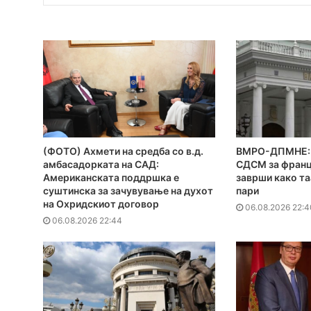
(ФОТО) Ахмети на средба со в.д.
ВМРО-ДПМНЕ: 
амбасадорката на САД:
СДСМ за франц
Американската поддршка е
заврши како та
суштинска за зачувување на духот
пари
на Охридскиот договор
06.08.2026 22:4
06.08.2026 22:44