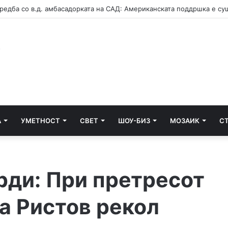
А
УМЕТНОСТ
СВЕТ
ШОУ-БИЗ
МОЗАИК
С
рди: При претресот
та Ристов рекол