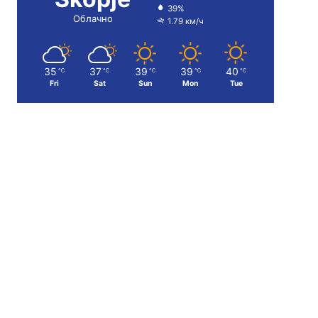
39%
Облачно
1.79 км/ч
35
37
39
39
40
℃
℃
℃
℃
℃
Fri
Sat
Sun
Mon
Tue