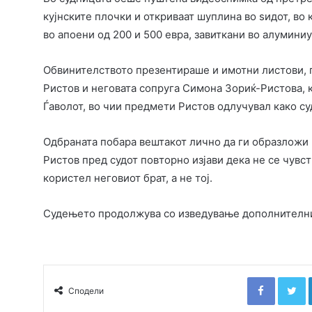
кујнските плочки и откриваат шуплина во ѕидот, во 
во апоени од 200 и 500 евра, завиткани во алуминиу
Обвинителството презентираше и имотни листови, 
Ристов и неговата сопруга Симона Зориќ-Ристова, 
Ѓаволот, во чии предмети Ристов одлучувал како су
Одбраната побара вештакот лично да ги образложи 
Ристов пред судот повторно изјави дека не се чувст
користел неговиот брат, а не тој.
Судењето продолжува со изведување дополнителни
Faceboo
T
Сподели