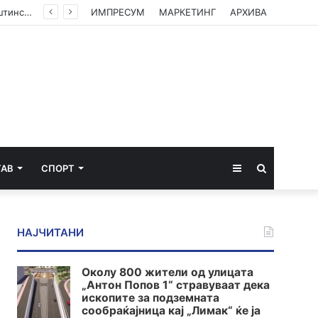
(ФОТО) Ахмети на средба со в.д. амбасадорката на САД: Американската поддршка е суштинска за зачувување на духот на Охридскиот договор
ИМПРЕСУМ
МАРКЕТИНГ
АРХИВА
Sidebar
Пребарај
ТАВ
СПОРТ
за
НАЈЧИТАНИ
Околу 800 жители од улицата
„Антон Попов 1“ стравуваат дека
ископите за подземната
сообраќајница кај „Лимак“ ќе ја