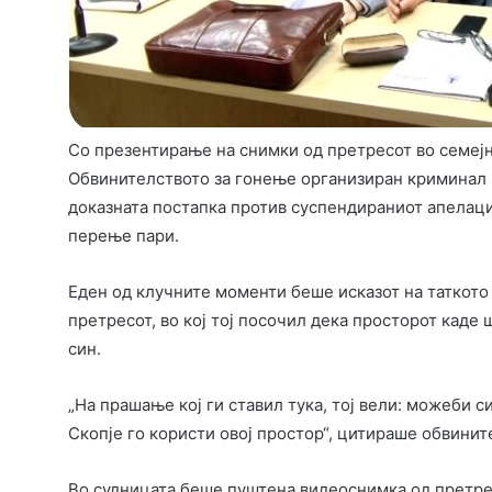
Со презентирање на снимки од претресот во семејн
Обвинителството за гонење организиран криминал и
доказната постапка против суспендираниот апелаци
перење пари.
Еден од клучните моменти беше исказот на таткото 
претресот, во кој тој посочил дека просторот каде
син.
„На прашање кој ги ставил тука, тој вели: можеби си
Скопје го користи овој простор“, цитираше обвинит
Во судницата беше пуштена видеоснимка од претресо