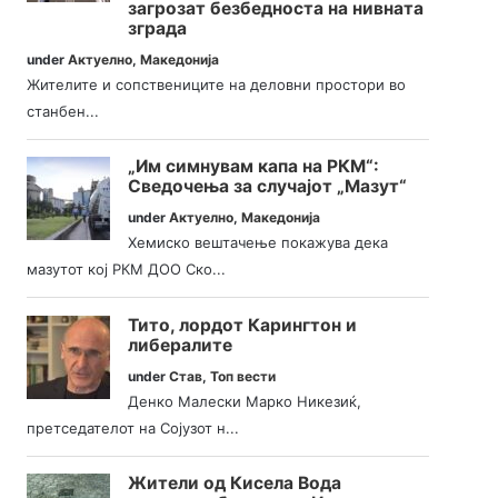
загрозат безбедноста на нивната
зграда
under
Актуелно
,
Македонија
Жителите и сопствениците на деловни простори во
станбен...
„Им симнувам капа на РКМ“:
Сведочења за случајот „Мазут“
under
Актуелно
,
Македонија
Хемиско вештачење покажува дека
мазутот кој РКМ ДОО Ско...
Тито, лордот Карингтон и
либералите
under
Став
,
Топ вести
Денко Малески Марко Никезиќ,
претседателот на Сојузот н...
Жители од Кисела Вода