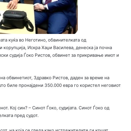
ата куќа во Неготино, обвинителката од
 корупција, Искра Хаџи Василева, денеска ја почна
ски судија Ѓоко Ристов, обвинет за прикривање имот и
на обвинетиот, Здравко Ристов, даден за време на
 што биле пронајдени 350.000 евра го користел неговиот
нот. Кој син? – Синот Ѓоко, судијата. Синот Ѓоко од
елката пред судот.
т, на која се гледа како истражителите ги кршат