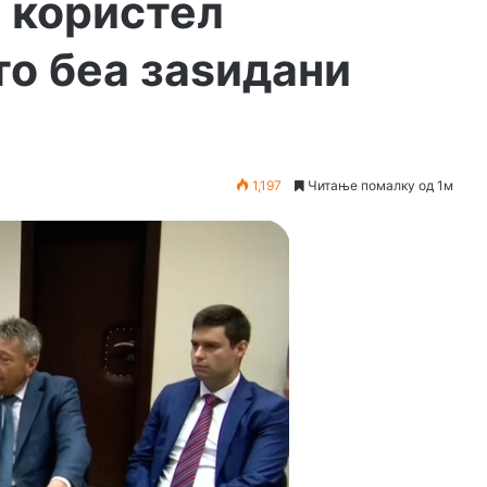
о користел
то беа заѕидани
1,197
Читање помалку од 1м