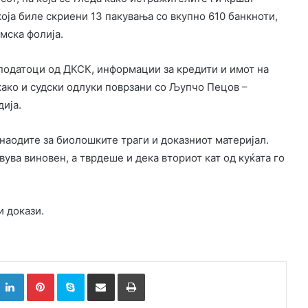
која биле скриени 13 пакувања со вкупно 610 банкноти,
мска фолија.
податоци од ДКСК, информации за кредити и имот на
како и судски одлуки поврзани со Љупчо Пецов –
дија.
наодите за биолошките траги и доказниот материјал.
вува виновен, а тврдеше и дека вториот кат од куќата го
 докази.
k
witter
LinkedIn
Pinterest
Skype
Сподели преку Е-маил
Испринтај