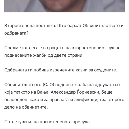
Второстепена постапка: Што бараат Обвинителството и
одбраната?
Предметот сега е во рацете на второстепениот суд по
поднесените жалби од двете страни:
Одбраната ги побива изречените казни за осудените.
Обвинителството (ОЈО) поднесе жалба на одлуката со
која таткото на Вања, Александар Ѓорчевски, беше
ослободен, како и за правната квалификација за второто
дело на обвинетите.
Потсетување на првостепената пресуда