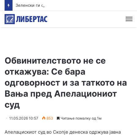
Зеленски ги отповика украинските амбасадори во Албанија, Хрватска и Црна Гора
М
Обвинителството не се
откажува: Се бара
одговорност и за таткото на
Вања пред Апелациониот
суд
11.05.2026 10:57
853
Читање помалку од 1м
Апелацискиот суд во Скопје денеска одржува јавна