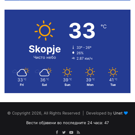
33
℃
Skopje
33º - 26º
26%
Чисто небо
2.87 км/ч
33
36
39
39
41
℃
℃
℃
℃
℃
Fri
Sat
Sun
Mon
Tue
© Copyright 2026, All Rights Reserved | Developed by
Unet
Вести објавени во последните 24 часа: 47
Facebook
Twitter
YouTube
RSS