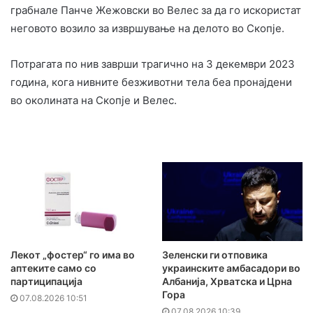
грабнале Панче Жежовски во Велес за да го искористат
неговото возило за извршување на делото во Скопје.
Потрагата по нив заврши трагично на 3 декември 2023
година, кога нивните безживотни тела беа пронајдени
во околината на Скопје и Велес.
Лекот „фостер“ го има во
Зеленски ги отповика
аптеките само со
украинските амбасадори во
партиципација
Албанија, Хрватска и Црна
Гора
07.08.2026 10:51
07.08.2026 10:39