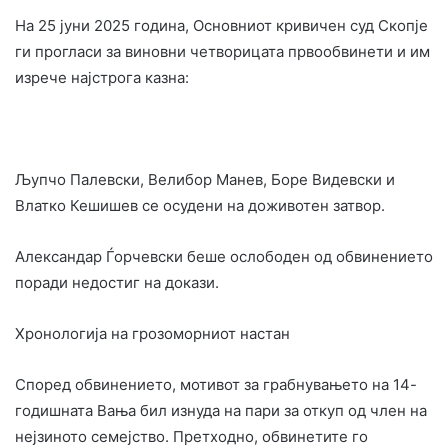
На 25 јуни 2025 година, Основниот кривичен суд Скопје
ги прогласи за виновни четворицата првообвинети и им
изрече најстрога казна:
Љупчо Палевски, Велибор Манев, Боре Видевски и
Влатко Кешишев се осудени на доживотен затвор.
Александар Ѓорчевски беше ослободен од обвинението
поради недостиг на докази.
Хронологија на грозоморниот настан
Според обвинението, мотивот за грабнувањето на 14-
годишната Вања бил изнуда на пари за откуп од член на
нејзиното семејство. Претходно, обвинетите го