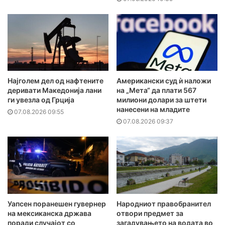
Најголем дел од нафтените
Американски суд ѝ наложи
деривати Македонија лани
на „Мета“ да плати 567
ги увезла од Грција
милиони долари за штети
нанесени на младите
07.08.2026 09:55
07.08.2026 09:37
Уапсен поранешен гувернер
Народниот правобранител
на мексиканска држава
отвори предмет за
поради случајот со
загадувањето на водата во