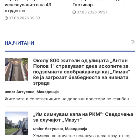
исчезнувањето на 43
Гостивар
студенти
07.08.2026 09:27
07.08.2026 09:33
НАЈЧИТАНИ
Околу 800 жители од улицата „Антон
Попов 1“ стравуваат дека ископите за
подземната сообраќајница кај „Лимак“
ќе ја загрозат безбедноста на нивната
зграда
under
Актуелно
,
Македонија
Жителите и сопствениците на деловни простори во станбен...
„Им симнувам капа на РКМ“: Сведочења
за случајот „Мазут“
under
Актуелно
,
Македонија
Хемиско вештачење покажува дека мазутот кој