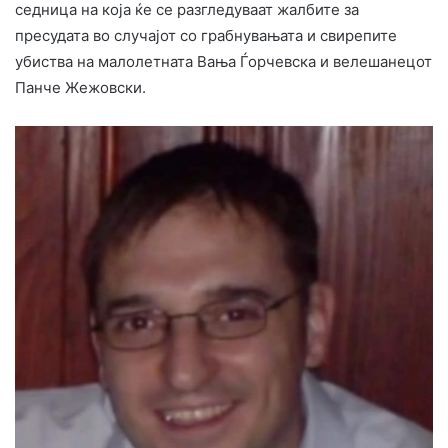
седница на која ќе се разгледуваат жалбите за
пресудата во случајот со грабнувањата и свирепите
убиства на малолетната Вања Ѓорчевска и велешанецот
Панче Жежовски.