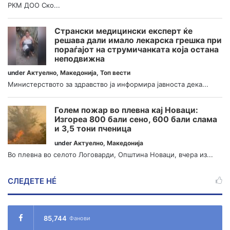
РКМ ДОО Ско...
Странски медицински експерт ќе
решава дали имало лекарска грешка при
пораѓајот на струмичанката која остана
неподвижна
under
Актуелно
,
Македонија
,
Топ вести
Министерството за здравство ја информира јавноста дека...
Голем пожар во плевна кај Новаци:
Изгореа 800 бали сено, 600 бали слама
и 3,5 тони пченица
under
Актуелно
,
Македонија
Во плевна во селото Логоварди, Општина Новаци, вчера из...
СЛЕДЕТЕ НÉ
85,744
Фанови