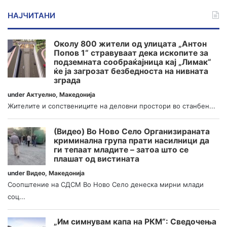
НАЈЧИТАНИ
Околу 800 жители од улицата „Антон
Попов 1“ стравуваат дека ископите за
подземната сообраќајница кај „Лимак“
ќе ја загрозат безбедноста на нивната
зграда
under
Актуелно
,
Македонија
Жителите и сопствениците на деловни простори во станбен...
(Видео) Во Ново Село Организираната
криминална група прати насилници да
ги тепаат младите – затоа што се
плашат од вистината
under
Видео
,
Македонија
Соопштение на СДСМ Во Ново Село денеска мирни млади
соц...
„Им симнувам капа на РКМ“: Сведочења