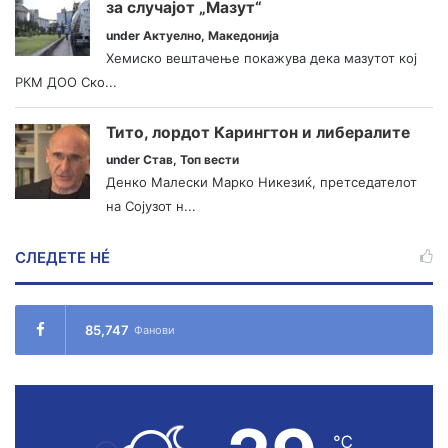
за случајот „Мазут“
under
Актуелно
,
Македонија
Хемиско вештачење покажува дека мазутот кој
РКМ ДОО Ско...
Тито, лордот Карингтон и либералите
under
Став
,
Топ вести
Денко Малески Марко Никезиќ, претседателот
на Сојузот н...
СЛЕДЕТЕ НÉ
85,747
Фанови
℃