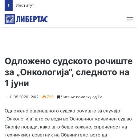
Институтот „Роберт Кох“ ги ревидираше податоците: Речиси 12.000 починати од екстремните горештини во Германија
М
Одложено судското рочиште
за „Онкологија“, следното на
1 јуни
11.05.2026 12:02
723
Читање помалку од 1м
Одложено е денешното судско рочиште за случајот
„Онкологија“ што се води во Основниот кривичен суд во
Скопје поради, како што беше кажано, спреченост на
техничкиот советник на Обвинителството да