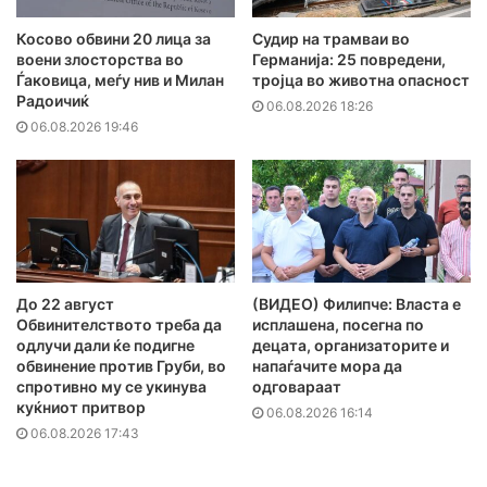
Косово обвини 20 лица за
Судир на трамваи во
воени злосторства во
Германија: 25 повредени,
Ѓаковица, меѓу нив и Милан
тројца во животна опасност
Радоичиќ
06.08.2026 18:26
06.08.2026 19:46
До 22 август
(ВИДЕО) Филипче: Власта е
Обвинителството треба да
исплашена, посегна по
одлучи дали ќе подигне
децата, организаторите и
обвинение против Груби, во
напаѓачите мора да
спротивно му се укинува
одговараат
куќниот притвор
06.08.2026 16:14
06.08.2026 17:43