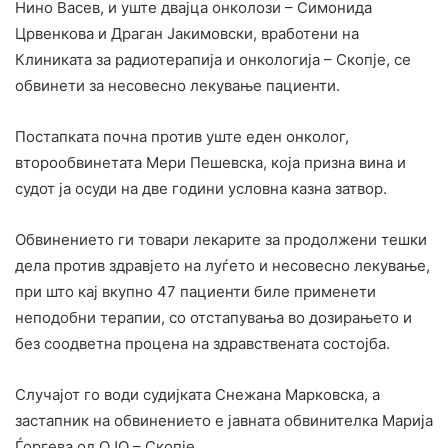
Нино Васев, и уште двајца онколози – Симонида
Црвенкова и Драган Јакимовски, вработени на
Клиниката за радиотерапија и онкологија – Скопје, се
обвинети за несовесно лекување пациенти.
Постапката почна против уште еден онколог,
второобвинетата Мери Пешевска, која призна вина и
судот ја осуди на две години условна казна затвор.
Обвинението ги товари лекарите за продолжени тешки
дела против здравјето на луѓето и несовесно лекување,
при што кај вкупно 47 пациенти биле применети
неподобни терапии, со отстапувања во дозирањето и
без соодветна процена на здравствената состојба.
Случајот го води судијката Снежана Марковска, а
застапник на обвинението е јавната обвинителка Марија
Ѓоргева од ОЈО – Скопје.