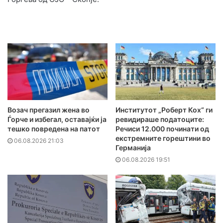
Возач прегазил жена во
Институтот „Роберт Кох“ ги
Ѓорче и избегал, оставајќи ја
ревидираше податоците:
тешко повредена на патот
Речиси 12.000 починати од
екстремните горештини во
06.08.2026 21:03
Германија
06.08.2026 19:51