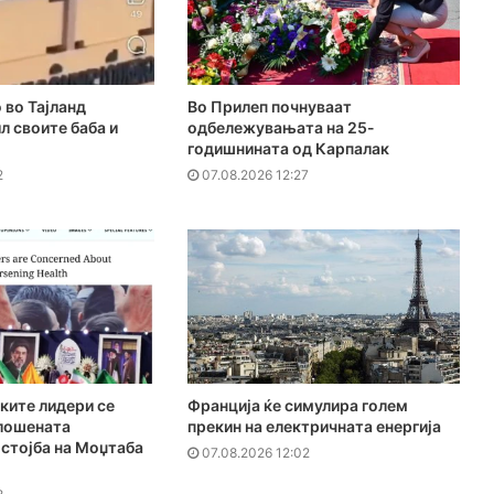
 во Тајланд
Во Прилеп почнуваат
л своите баба и
одбележувањата на 25-
годишнината од Карпалак
2
07.08.2026 12:27
ските лидери се
Франција ќе симулира голем
влошената
прекин на електричната енергија
стојба на Моџтаба
07.08.2026 12:02