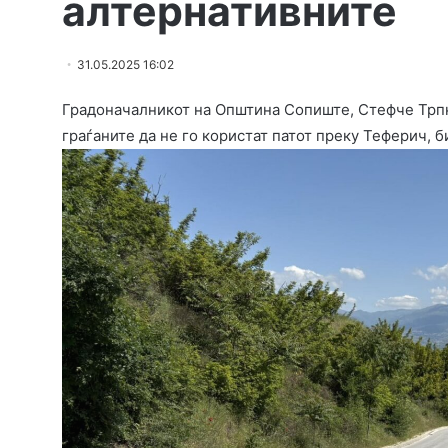
алтернативните
31.05.2025 16:02
Градоначалникот на Општина Сопиште, Стефче Трпко
граѓаните да не го користат патот преку Теферич, б