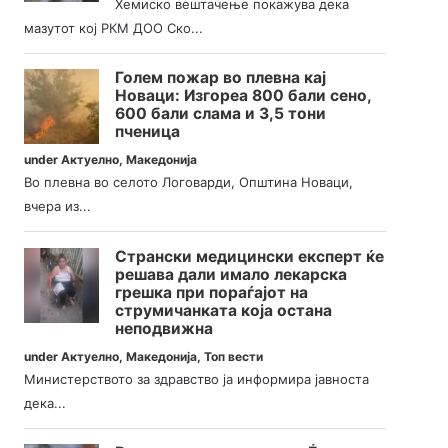
Хемиско вештачење покажува дека
мазутот кој РКМ ДОО Ско...
Голем пожар во плевна кај
Новаци: Изгореа 800 бали сено,
600 бали слама и 3,5 тони
пченица
under
Актуелно
,
Македонија
Во плевна во селото Логоварди, Општина Новаци,
вчера из...
Странски медицински експерт ќе
решава дали имало лекарска
грешка при пораѓајот на
струмичанката која остана
неподвижна
under
Актуелно
,
Македонија
,
Топ вести
Министерството за здравство ја информира јавноста
дека...