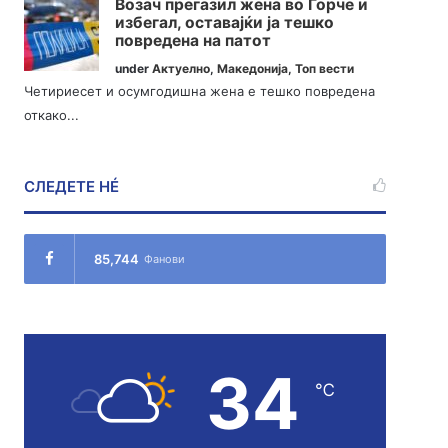
Возач прегазил жена во Ѓорче и
избегал, оставајќи ја тешко
повредена на патот
under
Актуелно
,
Македонија
,
Топ вести
Четириесет и осумгодишна жена е тешко повредена
откако...
СЛЕДЕТЕ НÉ
85,744
Фанови
34
℃