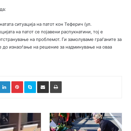
да:
тата ситуација на патот кон Теферич (ул.
цијата на патот се појавени распукнатини, тој е
отстранување на проблемот. Ги замолуваме граѓаните за
е до изнаоѓање на решение за надминување на оваа
k
witter
LinkedIn
Pinterest
Skype
Сподели преку Е-маил
Испринтај