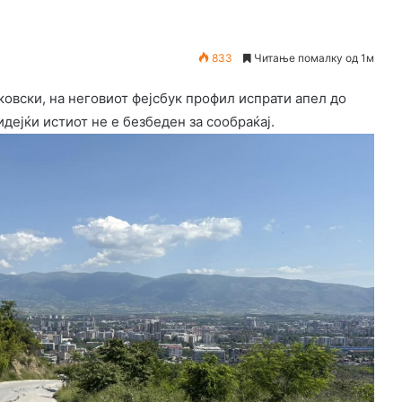
833
Читање помалку од 1м
вски, на неговиот фејсбук профил испрати апел до
идејќи истиот не е безбеден за сообраќај.