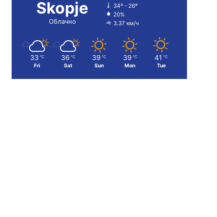
Skopje
34º - 26º
20%
Облачно
3.37 км/ч
33
36
39
39
41
℃
℃
℃
℃
℃
Fri
Sat
Sun
Mon
Tue