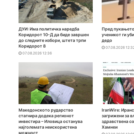
ДУИ: Има политичка наредба
Пред пукањето
Коридорот 10-Д да биде завршен
ученикот ги уби
до следните избори, штета трпи
дедо
Коридорот 8
07.08.2026 12:3
07.08.2026 12:36
Македонското рударство
IranWire: Иран
стагнира додека регионот
загрижени за 
инвестира – Иловица останува
здравствена со
најголемата неискористена
Хамнеи
можност