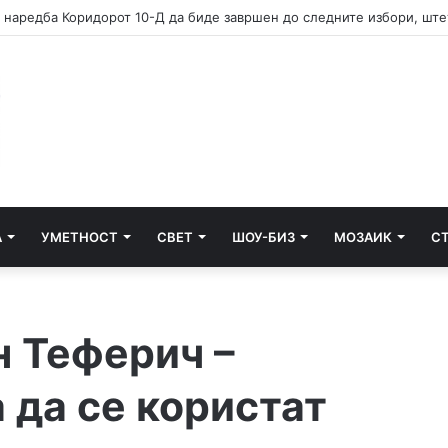
А
УМЕТНОСТ
СВЕТ
ШОУ-БИЗ
МОЗАИК
С
н Теферич –
 да се користат