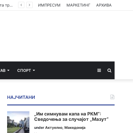
ДУИ: Има политичка наредба Коридорот 10-Д да биде завршен до следните избори, штета трпи Коридорот 8
ИМПРЕСУМ
МАРКЕТИНГ
АРХИВА
Sidebar
Пребарај
ТАВ
СПОРТ
за
НАЈЧИТАНИ
„Им симнувам капа на РКМ“:
Сведочења за случајот „Мазут“
under
Актуелно
,
Македонија