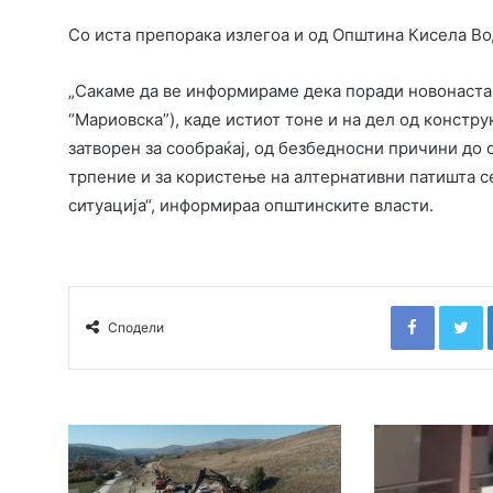
Со иста препорака излегоа и од Општина Кисела Во
„Сакаме да ве информираме дека поради новонастана
“Мариовска”), каде истиот тоне и на дел од конструк
затворен за сообраќај, од безбедносни причини до 
трпение и за користење на алтернативни патишта с
ситуација“, информираа општинските власти.
Faceboo
T
Сподели