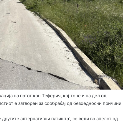
ција на патот кон Теферич, кој тоне и на дел од
 истиот е затворен за сообраќај од безбедносни причини
 другите алтернативни патишта“, се вели во апелот од