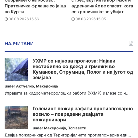
Пратеничка фрлаше со јајца
адреналин ќе ве спасат, кога
по Курти
се хронични ќе ве убијат
08.08.2026 15:56
08.08.2026 15:05
НАЈЧИТАНИ
УХМР со најнова прогноза: Најави
нестабилно со дожд и грмежи во
Куманово, Струмица, Полог и на југот од
земјава
under
Актуелно
,
Македонија
Управата за хидрометеоролошки работи (УХМР) излезе со н...
Големиот пожар зафати противпожарно
возило – повредени двајцата
пожарникари
under
Македонија
,
Топ вести
Двајца пожарникари од Територијалната противпожарна еди...