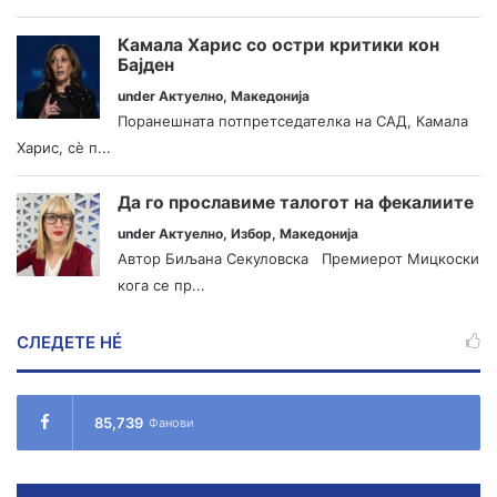
Камала Харис со остри критики кон
Бајден
under
Актуелно
,
Македонија
Поранешната потпретседателка на САД, Камала
Харис, сè п...
Да го прославиме талогот на фекалиите
under
Актуелно
,
Избор
,
Македонија
Автор Биљана Секуловска Премиерот Мицкоски
кога се пр...
СЛЕДЕТЕ НÉ
85,739
Фанови