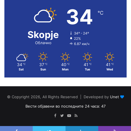
34
℃
Skopje
34º - 24º
22%
Облачно
6.87 км/ч
34
37
40
41
41
℃
℃
℃
℃
℃
Sat
Sun
Mon
Tue
Wed
© Copyright 2026, All Rights Reserved | Developed by
Unet
Вести објавени во последните 24 часа: 47
Facebook
Twitter
YouTube
RSS