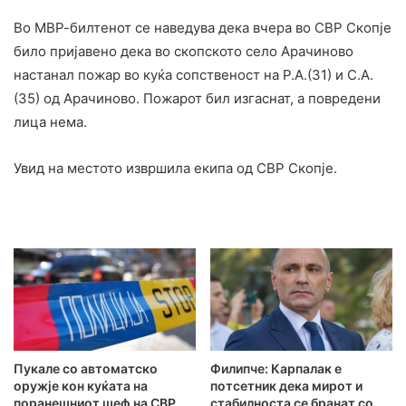
Во МВР-билтенот се наведува дека вчера во СВР Скопје
било пријавено дека во скопското село Арачиново
настанал пожар во куќа сопственост на Р.А.(31) и С.А.
(35) од Арачиново. Пожарот бил изгаснат, а повредени
лица нема.
Увид на местото извршила екипа од СВР Скопје.
Пукале со автоматско
Филипче: Карпалак е
оружје кон куќата на
потсетник дека мирот и
поранешниот шеф на СВР
стабилноста се бранат со