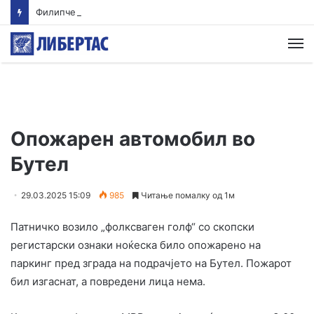
Филипче: Карпалак е потсетник дека мирот и стабилноста се бранат со одговорност
М
Опожарен автомобил во
Бутел
29.03.2025 15:09
985
Читање помалку од 1м
Патничко возило „фолксваген голф“ со скопски
регистарски ознаки ноќеска било опожарено на
паркинг пред зграда на подрачјето на Бутел. Пожарот
бил изгаснат, а повредени лица нема.