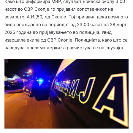
Како што информира МВР, случајот ноќеска околу 3:00
часот во СВР Скопје го пријавил сопственикот на
возилото, А.И.(50) од Скопје. Тој пријавил дека возилото
било опожарено во периодот од 23:00 часот на 28 март
2025 година до пријавувањето во полиција. Увид
извршила екипа од СВР Скопје. Полицијата, како што се
наведува, презема мерки за расчистување на случајот.