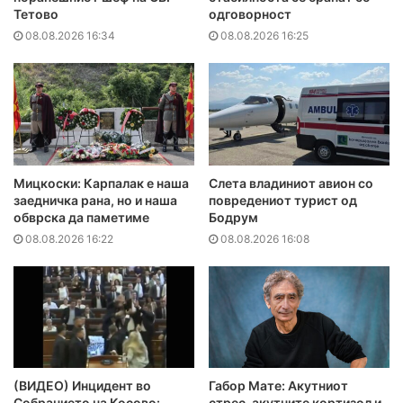
Тетово
одговорност
08.08.2026 16:34
08.08.2026 16:25
Мицкоски: Карпалак е наша
Слета владиниот авион со
заедничка рана, но и наша
повредениот турист од
обврска да паметиме
Бодрум
08.08.2026 16:22
08.08.2026 16:08
(ВИДЕО) Инцидент во
Габор Мате: Акутниот
Собранието на Косово:
стрес, акутните кортизол и