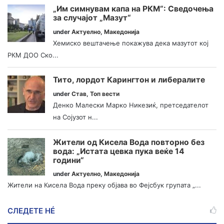
„Им симнувам капа на РКМ“: Сведочења
за случајот „Мазут“
under
Актуелно
,
Македонија
Хемиско вештачење покажува дека мазутот кој
РКМ ДОО Ско...
Тито, лордот Карингтон и либералите
under
Став
,
Топ вести
Денко Малески Марко Никезиќ, претседателот
на Сојузот н...
Жители од Кисела Вода повторно без
вода: „Истата цевка пука веќе 14
години“
under
Актуелно
,
Македонија
Жители на Кисела Вода преку објава во Фејсбук групата „...
СЛЕДЕТЕ НÉ