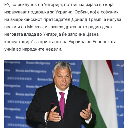
ЕУ, со исклучок на Унгарија, потпишаа изјава во која
изразуваат поддршка за Украина. Орбан, кој е сојузник
на американскиот претседател Доналд Трамп, а негува
врски и со Москва, изјави за државното радио дека
неговата влада во Унгарија ќе започне „јавна
консултација“ за пристапот на Украина во Европската
унија во наредните недели.