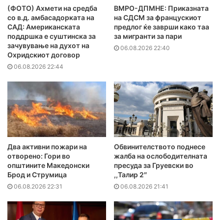
(ФОТО) Ахмети на средба
ВМРО-ДПМНЕ: Приказната
со в.д. амбасадорката на
на СДСМ за францускиот
САД: Американската
предлог ќе заврши како таа
поддршка е суштинска за
за мигранти за пари
зачувување на духот на
06.08.2026 22:40
Охридскиот договор
06.08.2026 22:44
Два активни пожари на
Обвинителството поднесе
отворено: Гори во
жалба на ослободителната
општините Македонски
пресуда за Груевски во
Брод и Струмица
,,Талир 2″
06.08.2026 22:31
06.08.2026 21:41