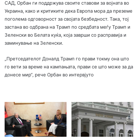
САД, Орбан ги поддржува своите ставови за војната во
Украина, како и критиките дека Европа мора да преземе
поголема одговорност за својата безбедност. Така, тој
застана во одбрана на Трамп по средбата меѓу Трамп и
Зеленски во Белата куќа, која заврши со расправија и
заминување на Зеленски.
„Претседателот Доналд Трамп го прави токму она што
го вети за време на кампањата, прави се што може за да
донесе мир“, рече Орбан во интервјуто