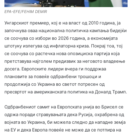
EPA-EFE/FEHIM DEMIR
Унгарскиот премиер, кој е на власт од 2010 година, ја
започнува оваа национална политичка кампања бидејќи
се соочува со избори во 2026 година, а економијата
штотуку излегува од инфлаторна криза. Покрај тоа, тој
се соочува со растечка нова опозициска партија која
претставува најголем предизвик за неговото владеење
досега. Европските лидери вчера ги поддржаа
плановите за повеќе одбранбени трошоци и
продолжија со Украина во светот потресен од
пресвртот на американската политика на Доналд Трамп.
Одбранбениот самит на Европската унија во Брисел се
одржа поради стравувањата дека Русија, охрабрена од
војната во Украина, би можела следно да нападне земја
на ЕУ и дека Европа повеќе не може да се потпира на