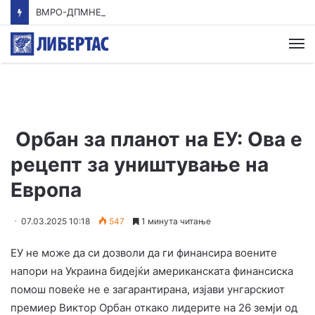
ВМРО-ДПМНЕ: Приказната на СДСМ за францускиот предлог ќе заврши како таа за мигранти за пари
М
Орбан за планот на ЕУ: Ова е
рецепт за уништување на
Европа
07.03.2025 10:18
547
1 минута читање
ЕУ не може да си дозволи да ги финансира воените
напори на Украина бидејќи американската финансиска
помош повеќе не е загарантирана, изјави унгарскиот
премиер Виктор Орбан откако лидерите на 26 земји од