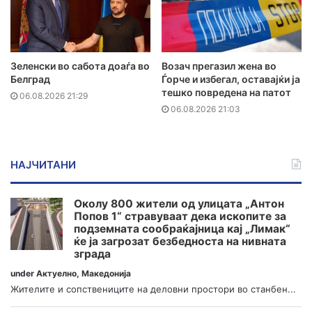
Зеленски во сабота доаѓа во
Возач прегазил жена во
Белград
Ѓорче и избегал, оставајќи ја
тешко повредена на патот
06.08.2026 21:29
06.08.2026 21:03
НАЈЧИТАНИ
Околу 800 жители од улицата „Антон
Попов 1“ стравуваат дека ископите за
подземната сообраќајница кај „Лимак“
ќе ја загрозат безбедноста на нивната
зграда
under
Актуелно
,
Македонија
Жителите и сопствениците на деловни простори во станбен...