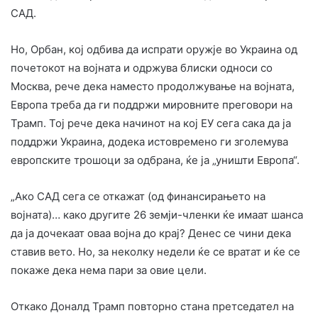
САД.
Но, Орбан, кој одбива да испрати оружје во Украина од
почетокот на војната и одржува блиски односи со
Москва, рече дека наместо продолжување на војната,
Европа треба да ги поддржи мировните преговори на
Трамп. Тој рече дека начинот на кој ЕУ сега сака да ја
поддржи Украина, додека истовремено ги зголемува
европските трошоци за одбрана, ќе ја „уништи Европа“.
„Ако САД сега се откажат (од финансирањето на
војната)… како другите 26 земји-членки ќе имаат шанса
да ја дочекаат оваа војна до крај? Денес се чини дека
ставив вето. Но, за неколку недели ќе се вратат и ќе се
покаже дека нема пари за овие цели.
Откако Доналд Трамп повторно стана претседател на