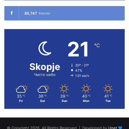
85,747
Фанови
21
℃
Skopje
35º - 21º
47%
Чисто небо
1.91 км/ч
35
36
39
40
41
℃
℃
℃
℃
℃
Fri
Sat
Sun
Mon
Tue
© Copyright 2026, All Rights Reserved | Developed by
Unet