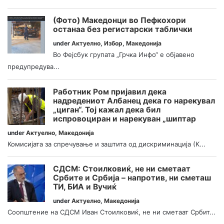
(Фото) Македонци во Пефкохори
останаа без регистарски таблички
under
Актуелно
,
Избор
,
Македонија
Во Фејсбук групата „Грчка Инфо“ е објавено
предупредува...
Работник Ром пријавил дека
надредениот Албанец дека го нарекувал
„циган“. Тој кажал дека бил
испровоциран и нарекуван „шиптар
under
Актуелно
,
Македонија
Комисијата за спречување и заштита од дискриминација (К...
СДСМ: Стоилковиќ, не ни сметаат
Србите и Србија – напротив, ни сметаш
ТИ, БИА и Вучиќ
under
Актуелно
,
Македонија
Соопштение на СДСМ Иван Стоилковиќ, не ни сметаат Србит...