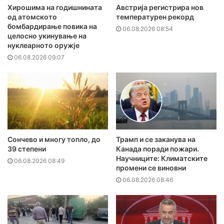
Хирошима на годишнината
Австрија регистрира нов
од атомското
температурен рекорд
бомбардирање повика на
06.08.2026 08:54
целосно укинување на
нуклеарното оружје
06.08.2026 09:07
Сончево и многу топло, до
Трамп и се заканува на
39 степени
Канада поради пожари.
Научниците: Климатските
06.08.2026 08:49
промени се виновни
06.08.2026 08:46