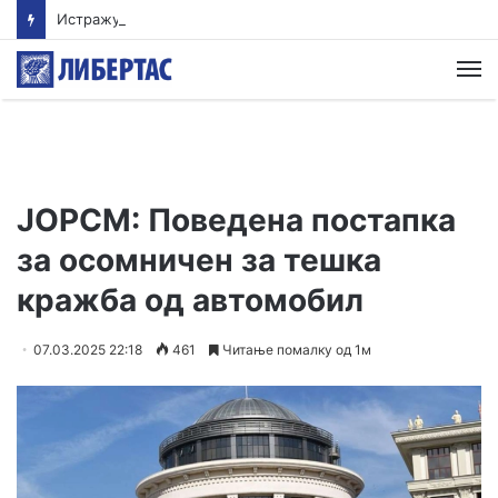
Истражување: Помалиот внес на протеини овозможува поздрав и подолг живот
М
ЈОРСМ: Поведена постапка
за осомничен за тешка
кражба од автомобил
07.03.2025 22:18
461
Читање помалку од 1м