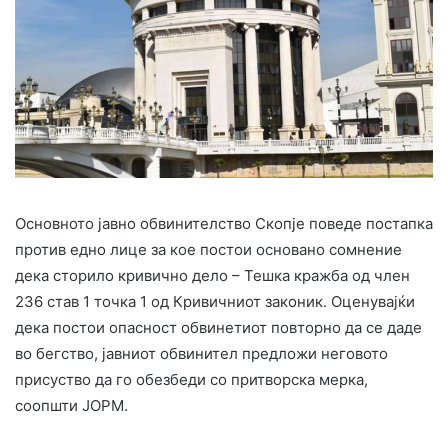
Основното јавно обвинителство Скопје поведе постапка
против едно лице за кое постои основано сомнение
дека сторило кривично дело – Тешка кражба од член
236 став 1 точка 1 од Кривичниот законик. Оценувајќи
дека постои опасност обвинетиот повторно да се даде
во бегство, јавниот обвинител предложи неговото
присуство да го обезбеди со притворска мерка,
соопшти ЈОРМ.