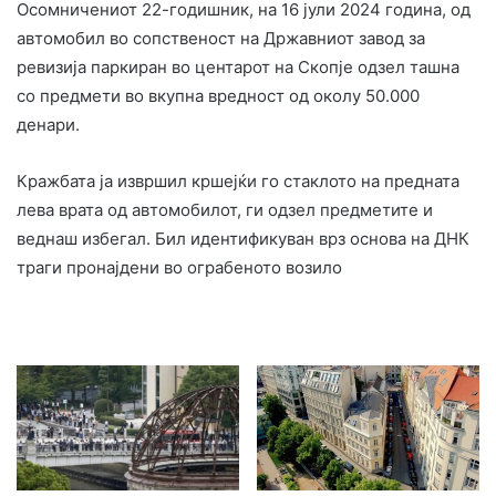
Осомничениот 22-годишник, на 16 јули 2024 година, од
автомобил во сопственост на Државниот завод за
ревизија паркиран во центарот на Скопје одзел ташна
со предмети во вкупна вредност од околу 50.000
денари.
Кражбата ја извршил кршејќи го стаклото на предната
лева врата од автомобилот, ги одзел предметите и
веднаш избегал. Бил идентификуван врз основа на ДНК
траги пронајдени во ограбеното возило