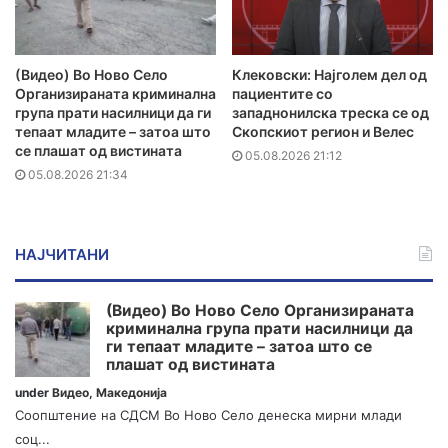
(Видео) Во Ново Село
Клековски: Најголем дел од
Организираната криминална
пациентите сo
група прати насилници да ги
западнонилска треска се од
тепаат младите – затоа што
Скопскиот регион и Велес
се плашат од вистината
05.08.2026 21:12
05.08.2026 21:34
НАЈЧИТАНИ
(Видео) Во Ново Село Организираната
криминална група прати насилници да
ги тепаат младите – затоа што се
плашат од вистината
under
Видео
,
Македонија
Соопштение на СДСМ Во Ново Село денеска мирни млади
соц...