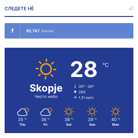
СЛЕДЕТЕ НÉ
85,747
Фанови
28
℃
Skopje
35º - 26º
28%
Чисто небо
1.31 км/ч
35
36
38
39
40
℃
℃
℃
℃
℃
Thu
Fri
Sat
Sun
Mon