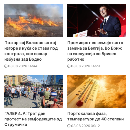
Пожар кај Волково во кој
Премиерот со семејството
изгоре и куќа се става под
замина за Белгија. Во Бриж
контрола, нов пожар
на екскурзија во Брисел
избувна зад Водно
работно
08.08.2026 14:44
08.08.2026 14:29
ГАЛЕРИЈА: Трет ден
Портокалова фаза,
протест на земјоделците од
температури до 40 степени
Струмичко
08.08.2026 09:12