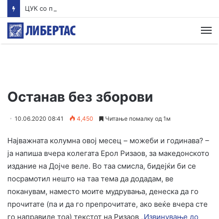
ЦУК со пресек до 13 часот: Активни пожари во Аеродром, Илинден, Босилово, Крива Паланка и Гостивар
М
Останав без зборови
10.06.2020 08:41
4,450
Читање помалку од 1м
Најважната колумна овој месец – можеби и годинава? –
ја напиша вчера колегата Ерол Ризаов, за македонското
издание на Дојче веле. Во таа смисла, бидејќи би се
посрамотил нешто на таа тема да додадам, ве
поканувам, наместо моите мудрувања, денеска да го
прочитате (па и да го препрочитате, ако веќе вчера сте
го направиле тоа) текстот на Ризаов „
Извинување до