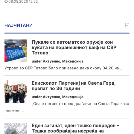
08.08.2026 12:52
НАЈЧИТАНИ
Пукале со автоматско оружје кон
куќата на поранешниот шеф на СВР
Тетово
under
Актуелно
,
Македонија
Утрово во СВР Тетово било пријавено дека околу 04:20 ча...
Епископот Партениј на Света Гора,
првпат по 36 години
under
Актуелно
,
Македонија
„Ова е неговото прво доаѓање на Света Гора како
епископ...
Еден загинат, еден тешко повреден –
Тешка сообраќајна несреќа на