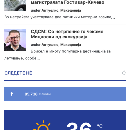
магистралата Гостивар-Кичево
under
Актуелно
,
Македонија
Во несреќата учествувале две патнички моторни возила, „...
СДСМ: Со нетрпение го чекаме
Мицкоски од екскурзија
under
Актуелно
,
Македонија
Брисел е многу популарна дестинација за
летување, особе...
СЛЕДЕТЕ НÉ
85,738
Фанови
℃