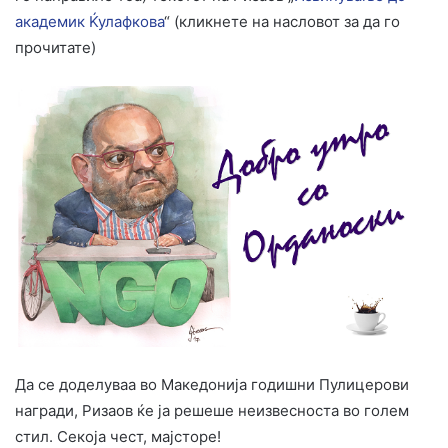
академик Ќулафкова
“ (кликнете на насловот за да го
прочитате)
Да се доделуваа во Македонија годишни Пулицерови
награди, Ризаов ќе ја решеше неизвесноста во голем
стил. Секоја чест, мајсторе!