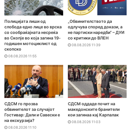
Полицијата лиши од
„Обвинителството да
слобода едно лице во врска
одлучува според докази, а
со сообраќајната несреќа
не партиски наредби“ – ДУИ
во Скопје во која загина 19-
со критики до ВЛЕН
годишен мотоциклист од
08.08.2026 11:39
скопско
08.08.2026 11:55
СДСМ го прозва
СДСМ оддаде почит на
обвинителот за случајот
македонските бранители
Гостивар: Дали и Савески е
кои загинаа кај Карпалак
на екскурзија?
08.08.2026 11:03
08.08.2026 11:10