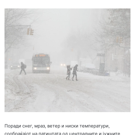
Поради снег, мраз, ветер и ниски температури,
сообраќајот на патиштата од централните и јужните