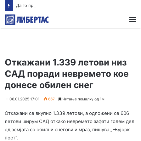
Да го прославиме талогот на фекалиите
М
Откажани 1.339 летови низ
САД поради невремето кое
донесе обилен снег
06.01.2025 17:01
667
Читање помалку од 1м
Откажани се вкупно 1.339 летови, а одложени се 606
летови ширум САД откако невремето зафати голем дел
од земјата со обилни снегови и мраз, пишува „Њујорк
пост“.