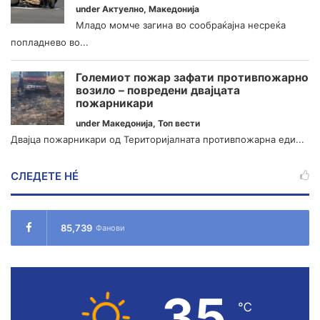
under
Актуелно
,
Македонија
Младо момче загина во сообраќајна несреќа
попладнево во...
Големиот пожар зафати противпожарно
возило – повредени двајцата
пожарникари
under
Македонија
,
Топ вести
Двајца пожарникари од Територијалната противпожарна еди...
СЛЕДЕТЕ НÉ
85,739
Фанови
35
℃