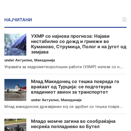
НАЈЧИТАНИ
УХМР со најнова прогноза: Најави
нестабилно со дожд и грмежи во
Куманово, Струмица, Полог и на југот од
земјава
under
Актуелно
,
Македонија
Управата за хидрометеоролошки работи (УХМР) излезе со н...
Млад Македонец со тешка повреда го
враќаат од Турција: се подготвува
владиниот авион за транспортот
under
Актуелно
,
Македонија
Млад македонски државјанин кој се здобил со тешка повре...
Младо момче загина во сообраќајна
несреќа попладнево во Бутел