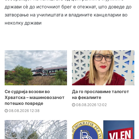
држави сè до источниот брег е отежнат, што доведе до
затворање на училиштата и владините канцеларии во
неколку држави
Се судрија возови во
Да го прославиме талогот
Хрватска – машиновозачот
на фекалиите
потешко повреде
08.08.2026 12:02
08.08.2026 12:38