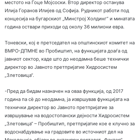
местото на Гоце Мојсоски. Втор директор останува
Илија Горанов Илијев од Софија. Рудникот работи под
концесија на бугарскиот „Минстрој Холдинг“ и минатата
година оствари приходи од околу 36 милиони евра.
Тоневски, кој е претседател на општинскиот комитет на
ВМРО-ДПМНЕ во Пробиштип, на функцијата доаѓа од
јавниот сектор, каде што до неодамна беше технички
директор во Јавното претпријатие Хидросистем
„Злетовица“.
-Пред да бидам назначен на оваа функција, од 2017
година па сѐ до неодамна, ја извршував функцијата на
технички директор во Јавното претпријатие за
извршување на водостопански дејности Хидросистем
„Злетовица“ – Пробиштип, претпријатие кое е клучно за
водоснабдување на градовите во источниот дел на
Македонија, објави во октомври порталот „Фактор“