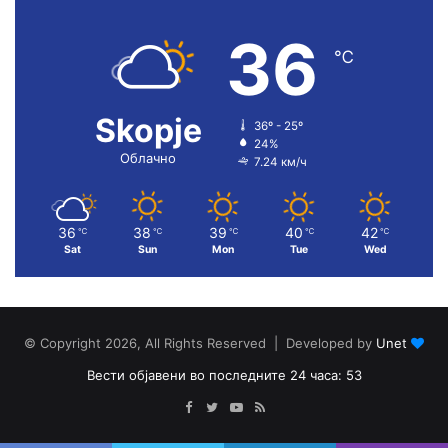
36
℃
Skopje
36º - 25º
24%
Облачно
7.24 км/ч
36
38
39
40
42
℃
℃
℃
℃
℃
Sat
Sun
Mon
Tue
Wed
© Copyright 2026, All Rights Reserved | Developed by
Unet
Вести објавени во последните 24 часа: 53
Facebook
Twitter
YouTube
RSS