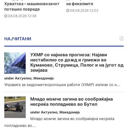
Хрватска – машиновозачот
на фекалиите
потешко повреде
08.08.2026 12:02
08.08.2026 12:38
НАЈЧИТАНИ
УХМР со најнова прогноза: Најави
нестабилно со дожд и грмежи во
Куманово, Струмица, Полог и на југот од
земјава
under
Актуелно
,
Македонија
Управата за хидрометеоролошки работи (УХМР) излезе со н...
Младо момче загина во сообраќајна
несреќа попладнево во Бутел
under
Актуелно
,
Македонија
Младо момче загина во сообраќајна несреќа
попладнево во...