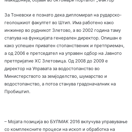
За Тоневски е познато дека дипломирал на рударско-
геолошкиот факултет во Штип. Има работено како
инжинер во рудникот Злетово, а во 2002 година таму
стапува на функцијата генерален директор. Опишан е
како успешен приватен стопанственик и претприемач,
а од 2006 е претседател на управен одбор на Јавното
претпријатие ХС Злетовица. Од 2008 до 2009 е
директор на Управата за водостопанство во
Министерството за земјоделство, шумарство и
водостопанство, а потоа станува градоначалник на
Пробиштип.
– Мојата позиција во БУЛМАК 2016 вклучува управување
со комплексните процеси на ископ и обработка на