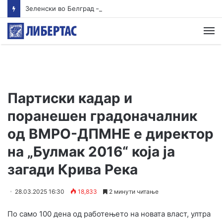
Зеленски во Белград – почна тет-а-тет средбата со Вучиќ
М
Партиски кадар и
поранешен градоначалник
од ВМРО-ДПМНЕ е директор
на „Булмак 2016“ која ја
загади Крива Река
28.03.2025 16:30
18,833
2 минути читање
По само 100 дена од работењето на новата власт, ултра