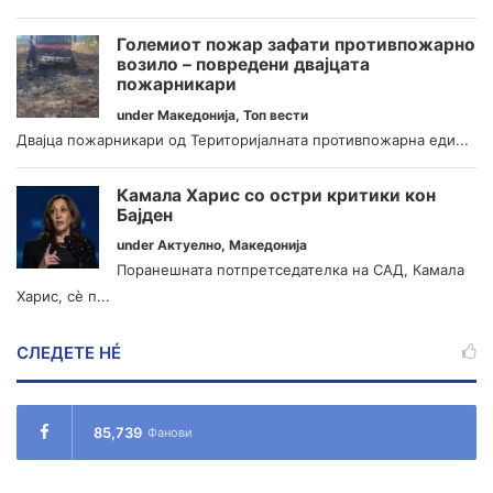
Големиот пожар зафати противпожарно
возило – повредени двајцата
пожарникари
under
Македонија
,
Топ вести
Двајца пожарникари од Територијалната противпожарна еди...
Камала Харис со остри критики кон
Бајден
under
Актуелно
,
Македонија
Поранешната потпретседателка на САД, Камала
Харис, сè п...
СЛЕДЕТЕ НÉ
85,739
Фанови