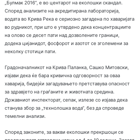
„Булмак 2016“, е во центарот на еколошки скандал.
Според анализите на акредитирана лабораторија,
водата во Крива Река е сериозно загадена по хаваријата
во рудникот, при што е утврдено дека концентрациите
на олово се десет пати над дозволените граници,
додека цијанидот, фосфорот и азотот се зголемени за
неколку стотици пати.
Градоначалникот на Крива Паланка, Сашко Митовски,
изјави дека ќе бара кривична одговорност за оваа
хаварија, бидејќи загадувањето претставува опасност
за здравјето на граѓаните и животната средина.
Државниот инспекторат, сепак, излезе со изјава дека
станува збор за „технолошка вода“, без да спроведе
темелни анализи.
Според законите, за вакви еколошки прекршоци се