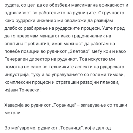
рудата, со цел да се обезбеди максимална ефикасност и
одржливост во работењето на рудниците. Стручноста
како рударски инженер ми овозможи да развијам
длабоко разбирање на рударските процеси. Уште пред
да го преземам мандатот како градоначалник на
општина Пробиштип, имав можност да работам на
повеќе позиции во рудникот „Злетово“, меѓу кои и како
Генерален директор на рудникот. Тоа искуство ми
помогна не само во техничките аспекти на рударската
индустрија, туку и во управувањето со големи тимови,
комплексни процеси и стратешки развојни планови,
изјави Тоневски.
Хаварија во рудникот „Тораница“ – загадување со тешки
метали
Во меѓувреме, рудникот „Тораница“, кој е дел од