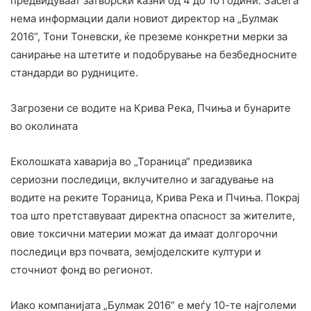
предвидуваат затворски казни од 4 до 10 години. Засега
нема информации дали новиот директор на „Булмак
2016“, Тони Тоневски, ќе преземе конкретни мерки за
санирање на штетите и подобрување на безбедносните
стандарди во рудниците.
Загрозени се водите на Крива Река, Пчиња и бунарите
во околината
Еколошката хаварија во „Тораница“ предизвика
сериозни последици, вклучително и загадување на
водите на реките Тораница, Крива Река и Пчиња. Покрај
тоа што претставуваат директна опасност за жителите,
овие токсични материи можат да имаат долгорочни
последици врз почвата, земјоделските култури и
сточниот фонд во регионот.
Иако компанијата „Булмак 2016“ е меѓу 10-те најголеми