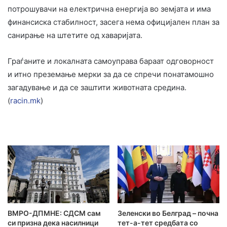
потрошувачи на електрична енергија во земјата и има
финансиска стабилност, засега нема официјален план за
санирање на штетите од хаваријата.
Граѓаните и локалната самоуправа бараат одговорност
и итно преземање мерки за да се спречи понатамошно
загадување и да се заштити животната средина.
(
racin.mk
)
ВМРО-ДПМНЕ: СДСМ сам
Зеленски во Белград – почна
си призна дека насилници
тет-а-тет средбата со