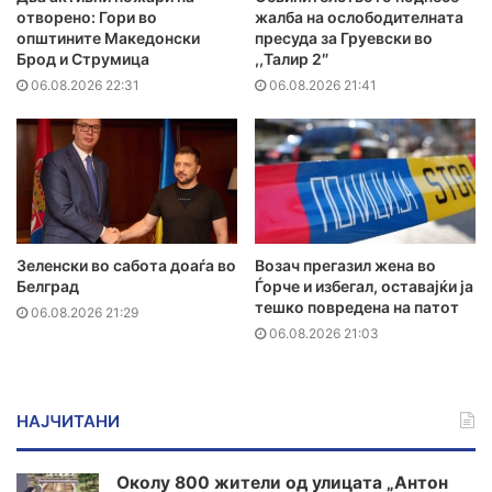
отворено: Гори во
жалба на ослободителната
општините Македонски
пресуда за Груевски во
Брод и Струмица
,,Талир 2″
06.08.2026 22:31
06.08.2026 21:41
Зеленски во сабота доаѓа во
Возач прегазил жена во
Белград
Ѓорче и избегал, оставајќи ја
тешко повредена на патот
06.08.2026 21:29
06.08.2026 21:03
НАЈЧИТАНИ
Околу 800 жители од улицата „Антон