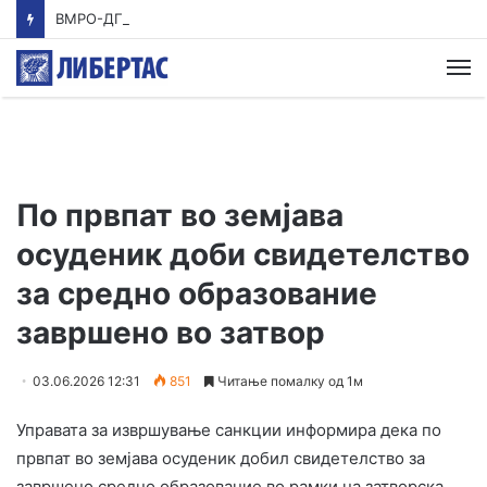
ВМРО-ДПМНЕ: Приказната на СДСМ за францускиот предлог ќе заврши како таа за мигранти за пари
М
По првпат во земјава
осуденик доби свидетелство
за средно образование
завршено во затвор
03.06.2026 12:31
851
Читање помалку од 1м
Управата за извршување санкции информира дека по
првпат во земјава осуденик добил свидетелство за
завршено средно образование во рамки на затворска