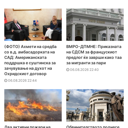
(ФОТО) Ахмети на средба
ВМРО-ДПМНЕ: Приказната
со в.д. амбасадорката на
на СДСМ за францускиот
САД: Американската
предлог ќе заврши како таа
поддршка е суштинска за
за мигранти за пари
зачувување на духот на
06.08.2026 22:40
Охридскиот договор
06.08.2026 22:44
Два активни пожари на
Обвинителството поднесе