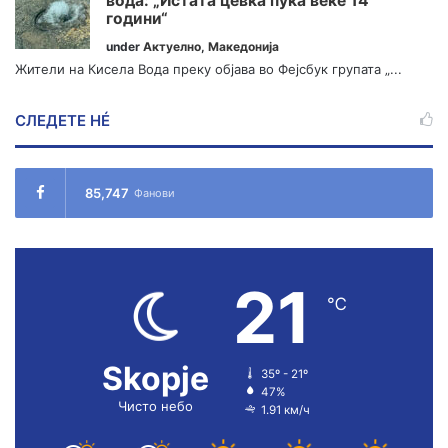
вода: „Истата цевка пука веќе 14
години“
under
Актуелно
,
Македонија
Жители на Кисела Вода преку објава во Фејсбук групата „...
СЛЕДЕТЕ НÉ
85,747
Фанови
21
℃
Skopje
35º - 21º
47%
Чисто небо
1.91 км/ч