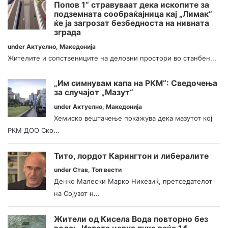
Попов 1“ стравуваат дека ископите за
подземната сообраќајница кај „Лимак“
ќе ја загрозат безбедноста на нивната
зграда
under
Актуелно
,
Македонија
Жителите и сопствениците на деловни простори во станбен...
„Им симнувам капа на РКМ“: Сведочења
за случајот „Мазут“
under
Актуелно
,
Македонија
Хемиско вештачење покажува дека мазутот кој
РКМ ДОО Ско...
Тито, лордот Карингтон и либералите
under
Став
,
Топ вести
Денко Малески Марко Никезиќ, претседателот
на Сојузот н...
Жители од Кисела Вода повторно без