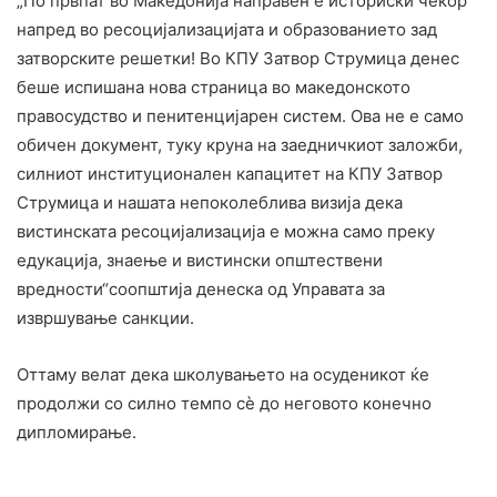
„По првпат во Македонија направен е историски чекор
напред во ресоцијализацијата и образованието зад
затворските решетки! Во КПУ Затвор Струмица денес
беше испишана нова страница во македонското
правосудство и пенитенцијарен систем. Ова не е само
обичен документ, туку круна на заедничкиот заложби,
силниот институционален капацитет на КПУ Затвор
Струмица и нашата непоколеблива визија дека
вистинската ресоцијализација е можна само преку
едукација, знаење и вистински општествени
вредности“соопштија денеска од Управата за
извршување санкции.
Оттаму велат дека школувањето на осуденикот ќе
продолжи со силно темпо сè до неговото конечно
дипломирање.