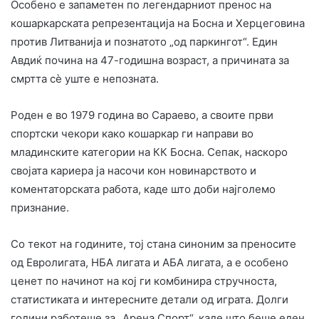
Особено е запаметен по легендарниот пренос на
кошаркарската репрезентација на Босна и Херцеговина
против Литванија и познатото „од паркингот“. Един
Авдиќ почина на 47-годишна возраст, а причината за
смртта сè уште е непозната.
Роден е во 1979 година во Сараево, а своите први
спортски чекори како кошаркар ги направи во
младинските категории на КК Босна. Сепак, наскоро
својата кариера ја насочи кон новинарството и
коментаторската работа, каде што доби најголемо
признание.
Со текот на годините, тој стана синоним за преносите
од Евролигата, НБА лигата и АБА лигата, а е особено
ценет по начинот на кој ги комбинира стручноста,
статистиката и интересните детали од играта. Долги
години работеше за „Арена Спорт“, каде што беше еден