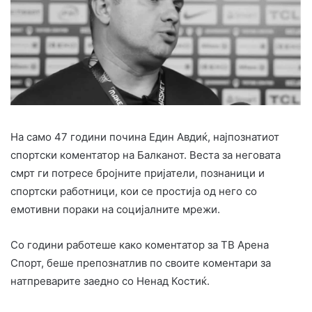
На само 47 години почина Един Авдиќ, најпознатиот
спортски коментатор на Балканот. Веста за неговата
смрт ги потресе бројните пријатели, познаници и
спортски работници, кои се простија од него со
емотивни пораки на социјалните мрежи.
Со години работеше како коментатор за ТВ Арена
Спорт, беше препознатлив по своите коментари за
натпреварите заедно со Ненад Костиќ.