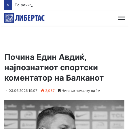
По речиси 30 години почнува судењето за убиството на Тупак Шакур
М
Почина Един Авдиќ,
најпознатиот спортски
коментатор на Балканот
03.06.2026 19:07
2,037
Читање помалку од 1м