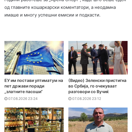
од главните кошаркарски коментатори, а неодамна
имаше и многу успешни емисии и подкасти.
ЕУ им постави ултиматум на
(Видео) Зеленски пристигна
пет држави поради
во Србија, го очекуваат
„златните пасоши“
разговори со Вучиќ
07.08.2026 23:24
07.08.2026 23:12