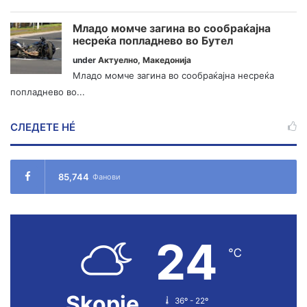
Младо момче загина во сообраќајна
несреќа попладнево во Бутел
under
Актуелно
,
Македонија
Младо момче загина во сообраќајна несреќа
попладнево во...
СЛЕДЕТЕ НÉ
85,744
Фанови
24
℃
Skopje
36º - 22º