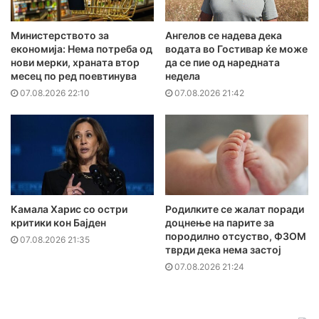
Министерството за
Ангелов се надева дека
економија: Нема потреба од
водата во Гостивар ќе може
нови мерки, храната втор
да се пие од наредната
месец по ред поевтинува
недела
07.08.2026 22:10
07.08.2026 21:42
Камала Харис со остри
Родилките се жалат поради
критики кон Бајден
доцнење на парите за
породилно отсуство, ФЗОМ
07.08.2026 21:35
тврди дека нема застој
07.08.2026 21:24