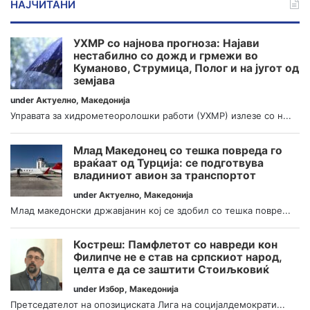
НАЈЧИТАНИ
УХМР со најнова прогноза: Најави
нестабилно со дожд и грмежи во
Куманово, Струмица, Полог и на југот од
земјава
under
Актуелно
,
Македонија
Управата за хидрометеоролошки работи (УХМР) излезе со н...
Млад Македонец со тешка повреда го
враќаат од Турција: се подготвува
владиниот авион за транспортот
under
Актуелно
,
Македонија
Млад македонски државјанин кој се здобил со тешка повре...
Костреш: Памфлетот со навреди кон
Филипче не е став на српскиот народ,
целта е да се заштити Стоиљковиќ
under
Избор
,
Македонија
Претседателот на опозициската Лига на социјалдемократи...