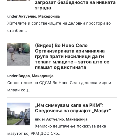
загрозат безбедноста на нивната
зграда
under
Актуелно
,
Македонија
Жителите и сопствениците на деловни простори во
станбен...
(Видео) Во Ново Село
Организираната криминална
група прати насилници да ги
тепаат младите – затоа што се
плашат од вистината
under
Видео
,
Македонија
Соопштение на СДСМ Во Ново Село денеска мирни
млади соц...
„Им симнувам капа на РКМ“:
Сведочења за случајот „Мазут“
under
Актуелно
,
Македонија
Хемиско вештачење покажува дека
мазутот кој РКМ ДОО Ско...