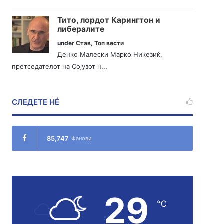
Тито, лордот Карингтон и
либералите
under
Став
,
Топ вести
Денко Малески Марко Никезиќ,
претседателот на Сојузот н...
СЛЕДЕТЕ НÉ
85,747
Фанови
29
℃