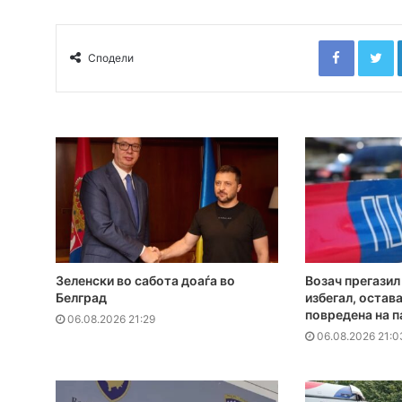
Faceboo
T
Сподели
Зеленски во сабота доаѓа во
Возач прегазил
Белград
избегал, остава
повредена на п
06.08.2026 21:29
06.08.2026 21:0