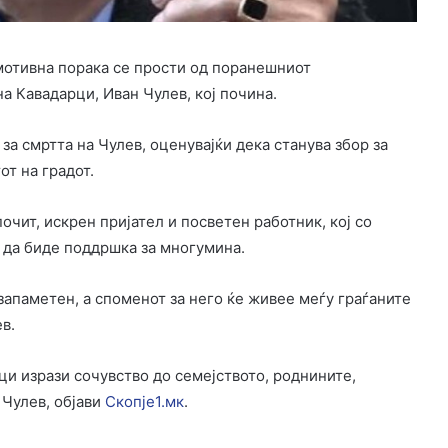
мотивна порака се прости од поранешниот
а Кавадарци, Иван Чулев, кој почина.
 за смртта на Чулев, оценувајќи дека станува збор за
от на градот.
 почит, искрен пријател и посветен работник, кој со
и да биде поддршка за многумина.
запаметен, а споменот за него ќе живее меѓу граѓаните
в.
ци изрази сочувство до семејството, роднините,
 Чулев, објави
Скопје1.мк
.