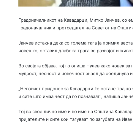
Градоначалникот на Кавадарци, Митко Јанчев, со е
градоначалник и претседател на Советот на Општин
Јанчев истакна дека со голема тага ја примил веста
човек кој оставил длабока трага во развојот и живот
Во својата објава, тој го опиша Чулев како човек за
мудрост, чесност и човечност знаел да обединува 
„Неговиот придонес за Кавадарци ќе остане трајно 
и сите што имаа чест да го познаваат“, напиша Јанче
Тој во свое лично име и во име на Општина Кавадар
пријателите и сите кои тагуваат по загубата на Иван