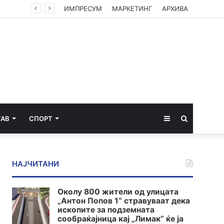
ИМПРЕСУМ
МАРКЕТИНГ
АРХИВА
Sidebar
Пребарај
ТАВ
СПОРТ
за
НАЈЧИТАНИ
Околу 800 жители од улицата
„Антон Попов 1“ стравуваат дека
ископите за подземната
сообраќајница кај „Лимак“ ќе ја