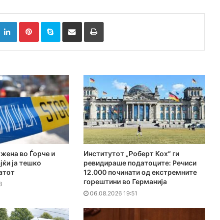
k
witter
LinkedIn
Pinterest
Skype
Сподели преку Е-маил
Испринтај
 жена во Ѓорче и
Институтот „Роберт Кох“ ги
јќи ја тешко
ревидираше податоците: Речиси
атот
12.000 починати од екстремните
горештини во Германија
3
06.08.2026 19:51