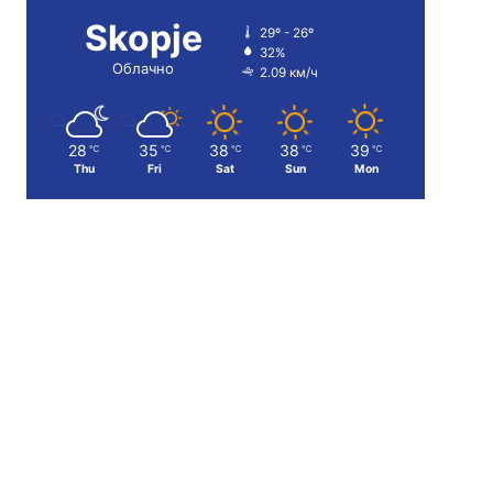
Skopje
29º - 26º
32%
Облачно
2.09 км/ч
28
35
38
38
39
℃
℃
℃
℃
℃
Thu
Fri
Sat
Sun
Mon