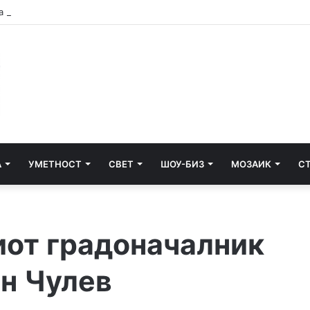
 во Ѓорче и избегал, оставајќи ја тешко повредена на патот
А
УМЕТНОСТ
СВЕТ
ШОУ-БИЗ
МОЗАИК
С
от градоначалник
ан Чулев