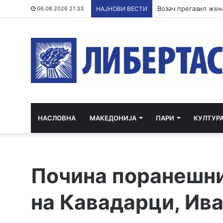
Возач прегазил жена
06.08.2026 21:33
НАЈНОВИ ВЕСТИ
НАСЛОВНА
МАКЕДОНИЈА
ПАРИ
КУЛТУР
Почина поранешни
на Кавадарци, Ив