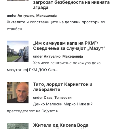
загрозат безбедноста на нивната
зграда
under
Актуелно
,
Македонија
Жителите и сопствениците на деловни простори во
станбен...
„Им симнувам капа на РКМ“:
Сведочења за случајот „Мазут“
under
Актуелно
,
Македонија
Хемиско вештачење покажува дека
мазутот кој РКМ ДОО Ско...
Тито, лордот Карингтон и
либералите
under
Став
,
Топ вести
Денко Малески Марко Никезиќ,
претседателот на Сојузот н...
Жители од Кисела Вода