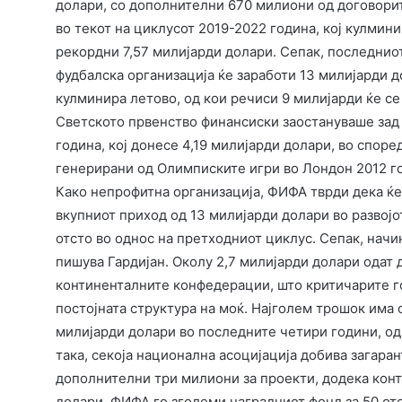
долари, со дополнителни 670 милиони од договорит
во текот на циклусот 2019-2022 година, кој кулмин
рекордни 7,57 милијарди долари. Сепак, последнио
фудбалска организација ќе заработи 13 милијарди 
кулминира летово, од кои речиси 9 милијарди ќе се
Светското првенство финансиски заостануваше зад 
година, кој донесе 4,19 милијарди долари, во споре
генерирани од Олимписките игри во Лондон 2012 г
Како непрофитна организација, ФИФА тврди дека ќе
вкупниот приход од 13 милијарди долари во развојо
отсто во однос на претходниот циклус. Сепак, начи
пишува Гардијан. Околу 2,7 милијарди долари одат
континенталните конфедерации, што критичарите г
постојната структура на моќ. Најголем трошок има 
милијарди долари во последните четири години, од
така, секоја национална асоцијација добива загара
дополнителни три милиони за проекти, додека кон
долари. ФИФА го зголеми наградниот фонд за 50 отс