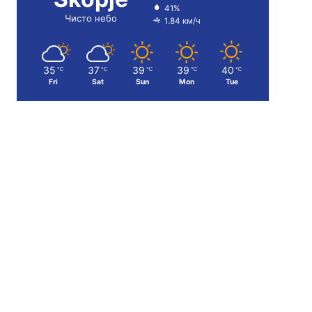
41%
Чисто небо
1.84 км/ч
35
37
39
39
40
℃
℃
℃
℃
℃
Fri
Sat
Sun
Mon
Tue