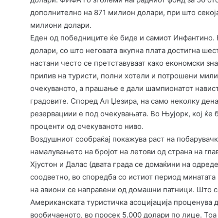
дополнително на 871 милион долари, при што секоја
милиони долари.
Еден од победниците ќе биде и самиот Инфантино. 
долари, со што неговата вкупна плата достигна шес
настани често се претставуваат како економски зн
прилив на туристи, полни хотели и потрошени мили
очекуваното, а прашање е дали шампионатот навист
градовите. Според Ал Џезира, на само неколку дена
резервациии е под очекувањата. Во Њујорк, кој ќе 
проценти од очекуваното ниво.
Воздушниот сообраќај покажува раст на побарувачка
намалувањето на бројот на летови од страна на гл
Хјустон и Далас (двата града се домаќини на одреде
соодветно, во споредба со истиот период минатата
на авиони се направени од домашни патници. Што с
Американската туристичка асоцијација проценува д
вообичаеното, во просек 5.000 долари по лице. Тоа