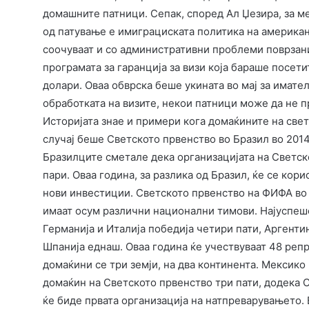
домашните патници. Сепак, според Ал Џезира, за м
од патување е имиграциската политика на америка
соочуваат и со административни проблеми поврзани
програмата за гаранција за визи која бараше посети
долари. Оваа обврска беше укината во мај за имате
обработката на визите, некои патници може да не п
Историјата знае и примери кога домаќините на све
случај беше Светското првенство во Бразил во 201
Бразилците сметале дека организацијата на Светск
пари. Оваа година, за разлика од Бразил, ќе се кор
нови инвестиции. Светското првенство на ФИФА во 2
имаат осум различни национални тимови. Најуспеше
Германија и Италија победија четири пати, Аргентина
Шпанија еднаш. Оваа година ќе учествуваат 48 репр
домаќини се три земји, на два континента. Мексико 
домаќин на Светското првенство три пати, додека СА
ќе биде првата организација на натпреварувањето. 