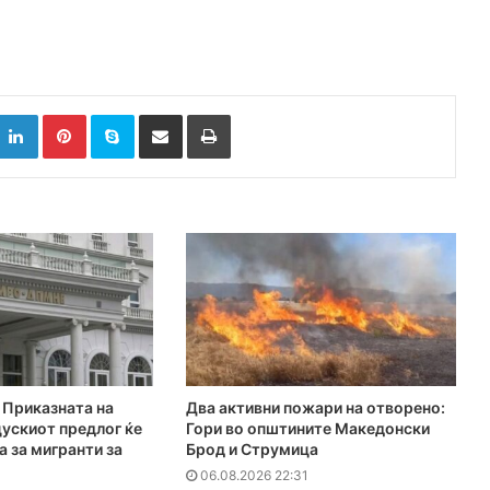
k
witter
LinkedIn
Pinterest
Skype
Сподели преку Е-маил
Испринтај
Приказната на
Два активни пожари на отворено:
ускиот предлог ќе
Гори во општините Македонски
а за мигранти за
Брод и Струмица
06.08.2026 22:31