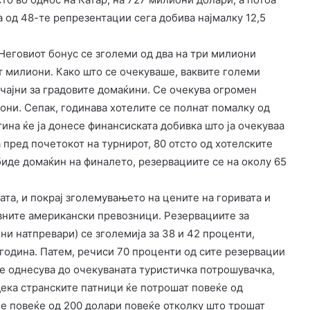
 од 48-те репрезентации сега добива најмалку 12,5
Неговиот бонус се зголеми од два на три милиони
т милиони. Како што се очекуваше, ваквите големи
ачајни за градовите домаќини. Се очекува огромен
они. Сепак, годинава хотелите се полнат помалку од
ина ќе ја донесе финансиската добивка што ја очекуваа
 пред почетокот на турнирот, 80 отсто од хотелските
биде домаќин на финалето, резервациите се на околу 65
та, и покрај зголемувањето на цените на горивата и
авните американски превозници. Резервациите за
ни натпревари) се зголемија за 38 и 42 проценти,
 година. Патем, речиси 70 проценти од сите резервации
е однесува до очекуваната туристичка потрошувачка,
ека странските патници ќе потрошат повеќе од
 е повеќе од 200 долари повеќе отколку што трошат