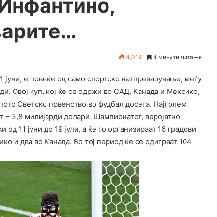
 Инфантино,
варите…
4,019
4 минути читање
1 јуни, е повеќе од само спортско натпреварување, меѓу
рди. Овој куп, кој ќе се одржи во САД, Канада и Мексико,
пото Светско првенство во фудбал досега. Најголем
т – 3,8 милијарди долари. Шампионатот, веројатно
од 11 јуни до 19 јули, а ќе го организираат 16 градови
ико и два во Канада. Во тој период ќе се одиграат 104