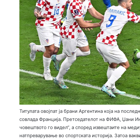
Титулата овојпат ја брани Аргентина која на послед
совлада Франција. Претседателот на ФИФА, Џани Ин
човештвото го видел“, а според извештаите на мед
натпреварување во спортската историја. Затоа вакви