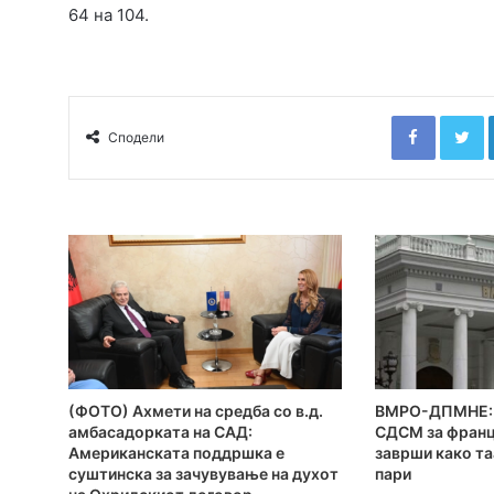
64 на 104.
Faceboo
T
Сподели
(ФОТО) Ахмети на средба со в.д.
ВМРО-ДПМНЕ: 
амбасадорката на САД:
СДСМ за франц
Американската поддршка е
заврши како та
суштинска за зачувување на духот
пари