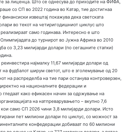
е за лиценца. Што се однесува до приходите на ФИФА,
ираше со СП во 2022 година во Катар, тие достигнаа
т финансиски извештај покажува дека светската
долари во текот на четиригодишниот циклус што
 реализираат само годинава. Интересно е што
Олимпијадата до турнирот во Јужна Африка во 2010
дба со 3,23 милијарди долари (по сегашните стапки)
одина.
 реинвестира најмалку 11,67 милијарди долари од
т на фудбалот ширум светот, што е зголемување од 20
нот на распределба на тие пари останува контроверзен,
 директно на националните федерации и
о гледаат како ефикасен начин за одржување на
организацијата на натпреварувањето – вкупно 7,6
 кои само СП 2026 чини 3,8 милијарди долари. Исто
нтирани пет милиони долари по циклус, со можност за
тиненталните конфедерации добиваат по 60 милиони
то во однос на Катар, на 727 милиони долари, а потоа