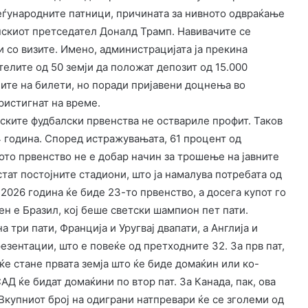
еѓународните патници, причината за нивното одвраќање
нскиот претседател Доналд Трамп. Навивачите се
 со визите. Имено, администрацијата ја прекина
телите од 50 земји да положат депозит од 15.000
лите на билети, но поради пријавени доцнења во
ристигнат на време.
тските фудбалски првенства не оствариле профит. Таков
4 година. Според истражувањата, 61 процент од
ото првенство не е добар начин за трошење на јавните
истат постојните стадиони, што ја намалува потребата од
026 година ќе биде 23-то првенство, а досега купот го
н е Бразил, кој беше светски шампион пет пати.
 три пати, Франција и Уругвај двапати, а Англија и
езентации, што е повеќе од претходните 32. За прв пат,
ќе стане првата земја што ќе биде домаќин или ко-
Д ќе бидат домаќини по втор пат. За Канада, пак, ова
Вкупниот број на одиграни натпревари ќе се зголеми од