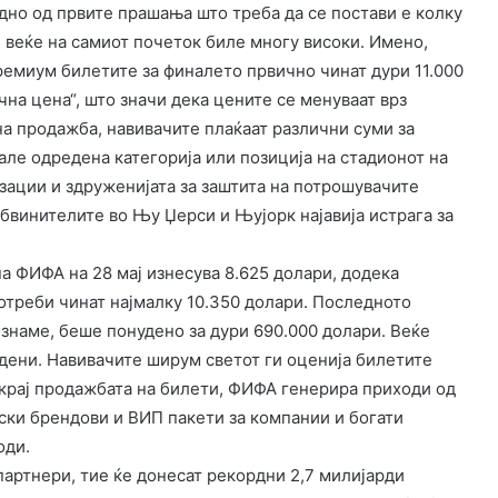
дно од првите прашања што треба да се постави е колку
е веќе на самиот почеток биле многу високи. Имено,
ремиум билетите за финалето првично чинат дури 11.000
чна цена“, што значи дека цените се менуваат врз
 на продажба, навивачите плаќаат различни суми за
але одредена категорија или позиција на стадионот на
зации и здруженијата за заштита на потрошувачите
обвинителите во Њу Џерси и Њујорк најавија истрага за
а ФИФА на 28 мај изнесува 8.625 долари, додека
отреби чинат најмалку 10.350 долари. Последното
 знаме, беше понудено за дури 690.000 долари. Веќе
адени. Навивачите ширум светот ги оценија билетите
окрај продажбата на билети, ФИФА генерира приходи од
ски брендови и ВИП пакети за компании и богати
оди.
партнери, тие ќе донесат рекордни 2,7 милијарди