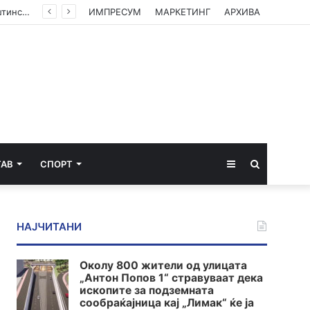
(ФОТО) Ахмети на средба со в.д. амбасадорката на САД: Американската поддршка е суштинска за зачувување на духот на Охридскиот договор
ИМПРЕСУМ
МАРКЕТИНГ
АРХИВА
Sidebar
Пребарај
ТАВ
СПОРТ
за
НАЈЧИТАНИ
Околу 800 жители од улицата
„Антон Попов 1“ стравуваат дека
ископите за подземната
сообраќајница кај „Лимак“ ќе ја