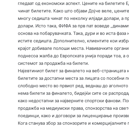
гледаат од економски аспект. Цените на билетите Е
чинат билетите. Како што објави Дојче веле, ценит
многу седишта чинат по неколку илјади долари, а п
долари. Исто така, ФИФА за прв пат воведе „динами
основа на побарувачката. Така, дури и во иста фаза
истите седишта. Дополнително, клиентите кои избр
крајот добивале полоши места. Навивачките органи
поднесоа жалба до Европската унија поради тоа, а 
системот за продажба на билети.
Најевтиниот билет за финалето на веб-страницата н
билетите за достапни места за лицата со посебни п
слободно место во првиот ред, веднаш до аголното
нема билети за финалето, бидејќи сите се распрод
како недостапни за најверните спортски фанови. П
продажба на медиумски права, спонзорства на свет
поединци, како и договори за лиценцирање произв
Кога станува збор за спонзорите и комерцијалните 