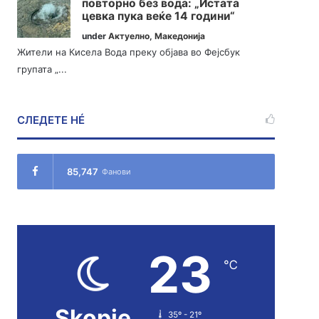
повторно без вода: „Истата
цевка пука веќе 14 години“
under
Актуелно
,
Македонија
Жители на Кисела Вода преку објава во Фејсбук
групата „...
СЛЕДЕТЕ НÉ
85,747
Фанови
23
℃
Skopje
35º - 21º