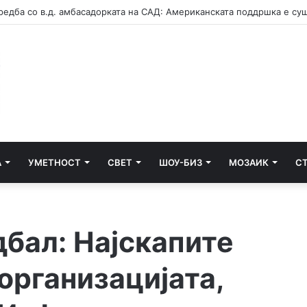
А
УМЕТНОСТ
СВЕТ
ШОУ-БИЗ
МОЗАИК
С
дбал: Најскапите
 организацијата,