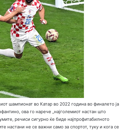
ниот шампионат во Катар во 2022 година во финалето ја
фантино, ова го нарече „најголемиот настан што
иумите, речиси сигурно ќе биде најпрофитабилното
те настани не се важни само за спортот, туку и кога се