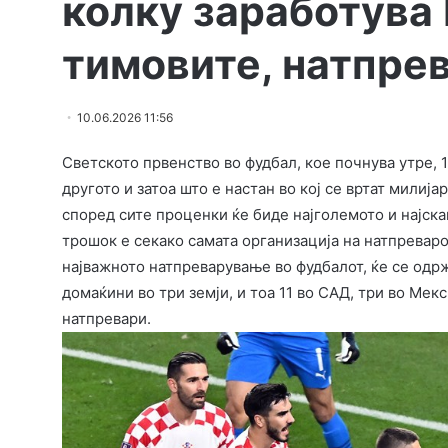
колку заработува
тимовите, натпре
10.06.2026 11:56
Светското првенство во фудбал, кое почнува утре, 1
другото и затоа што е настан во кој се вртат милија
според сите проценки ќе биде најголемото и најска
трошок е секако самата организација на натпреваро
најважното натпреварување во фудбалот, ќе се одржи 
домаќини во три земји, и тоа 11 во САД, три во Мекс
натпревари.