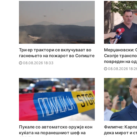
Три ер трактори се вклучуваат во
Мерџановски: С
гаснењето на пожарот во Сопиште
Скопје трансп
повреден на од
08.08.2026 18:33
08.08.2026 18:2
Пукале со автоматско оружје кон
Филипче: Карпа
куќата на поранешниот шеф на
дека мирот и с