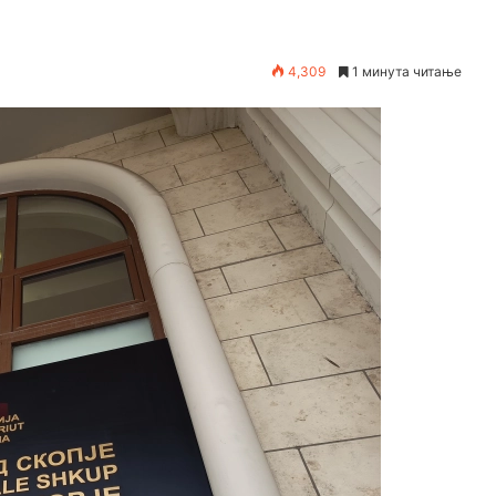
4,309
1 минута читање