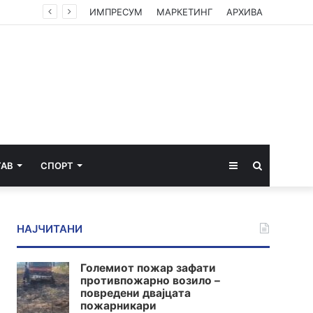
Мерџановски: Со владин авион во Скопје транспортиран пациент повреден на одмор во Турција
ИМПРЕСУМ
МАРКЕТИНГ
АРХИВА
Sidebar
Пребарај
ТАВ
СПОРТ
за
НАЈЧИТАНИ
Големиот пожар зафати
противпожарно возило –
повредени двајцата
пожарникари