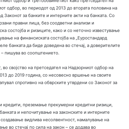
тниот одбор и третообвинетиот како претседател на
от одбор, во периодот од 2013 до втората половина на
д Законот за банките и интерните акти на банката. Со
зани правни лица, без соодветни анализи и
ка состојба и ризиците, како и со неточно известување
ување на финансиската состојба на „Еуростандард
еле банката да биде доведена во стечај, а доверителите
и – пишува во соопштението.
 во својство на претседател на Надзорниот одбор на
2013 до 2019 година, со несовесно вршење на своите
пувал спротивно на обврските утврдени со Законот за
и кредити, преземање прекумерни кредитни ризици,
банката и непочитување на законските и интерните
 создавање видлива несолвентност, намалување на
ње во стечај по сила на закон – се додава во