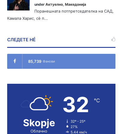
under
Актуелно
,
Македонија
Поранешната потпретседателка на САД,
Камала Харис, сè п...
СЛЕДЕТЕ НÉ
85,739
Фанови
32
℃
Skopje
32º - 25º
27%
Облачно
5.44 км/ч