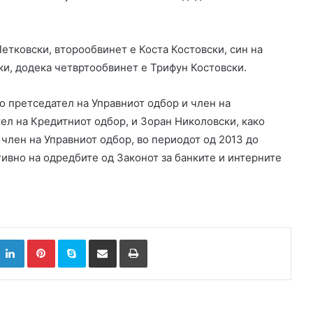
тковски, второобвинет е Коста Костовски, син на
и, додека четвртообвинет е Трифун Костовски.
о претседател на Управниот одбор и член на
тел на Кредитниот одбор, и Зоран Николовски, како
член на Управниот одбор, во периодот од 2013 до
тивно на одредбите од Законот за банките и интерните
k
witter
LinkedIn
Pinterest
Skype
Сподели преку Е-маил
Испринтај