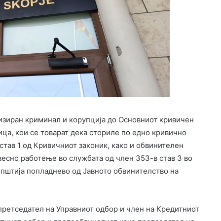
изиран криминал и корупција до Основниот кривичен
ица, кои се товарат дека сториле по едно кривично
 став 1 од Кривичниот законик, како и обвинителен
весно работење во службата од член 353-в став 3 во
оопштија попладнево од Јавното обвинителство на
претседател на Управниот одбор и член на Кредитниот