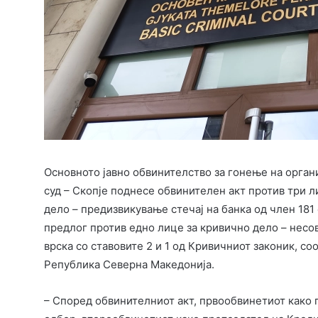
Основното јавно обвинителство за гонење на орган
суд – Скопје поднесе обвинителен акт против три л
дело – предизвикување стечај на банка од член 181
предлог против едно лице за кривично дело – несо
врска со ставовите 2 и 1 од Кривичниот законик, с
Република Северна Македонија.
– Според обвинителниот акт, првообвинетиот како 