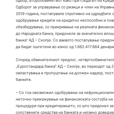
одбор, второобвинетиот како претседател на Креди
Одборот за управување со ризици и член на Управни
2019 година, постапувале спротивно на одредбите о
одобрување кредити на кредитно неспособни и повр
обезбедување, со прикривање на реалната финансис
до Народната банка, придонеле за значително влош
банка“ АД – Скопје. Со ваквото постапување придон
да бидат оштетени во износ од 1.662.417.664 денар
Според обвинителниот предлог, четвртообвинетиот,
„Еуростандард банка“ АД – Скопје, во периодот од 
овластувања и пропуштање на должен надзор, поста
банките.
– Со тоа овозможил одобрување на нефункционалн
неточно прикажување на финансиската состојба на 
процедури при кредитирањето, со што придонел за
сопствените средства на банката и нејзино доведува