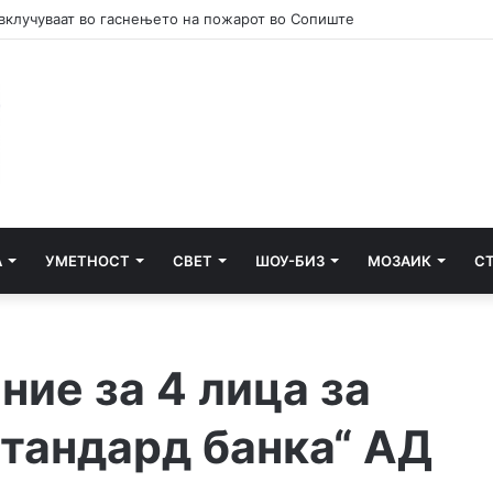
А
УМЕТНОСТ
СВЕТ
ШОУ-БИЗ
МОЗАИК
С
ие за 4 лица за
стандард банка“ АД