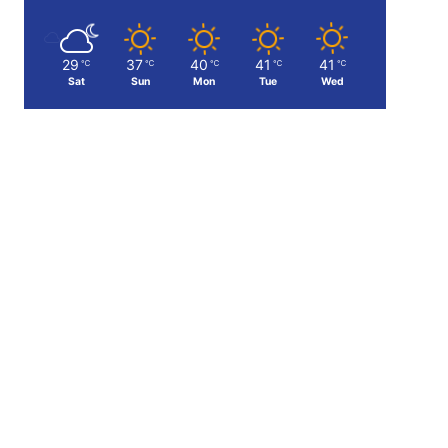
29
37
40
41
41
℃
℃
℃
℃
℃
Sat
Sun
Mon
Tue
Wed