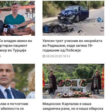
о владин авион во
Уапсен трет учесник во несреќата
ортиран пациент
во Радишани, каде загина 19-
мор во Турција
годишник од Побожје
6
08.08.2026 18:14
лак е потсетник
Мицкоски: Карпалак е наша
табилноста се
заедничка рана, но и наша обврска