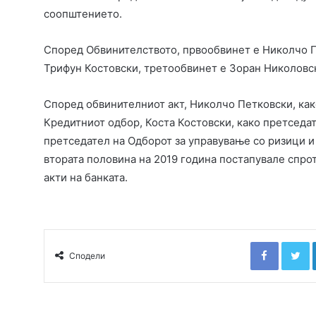
соопштението.
Според Обвинителството, првообвинет е Николчо Пе
Трифун Костовски, третообвинет е Зоран Николовск
Според обвинителниот акт, Николчо Петковски, как
Кредитниот одбор, Коста Костовски, како претседа
претседател на Одборот за управување со ризици и 
втората половина на 2019 година постапувале спро
акти на банката.
Faceboo
T
Сподели