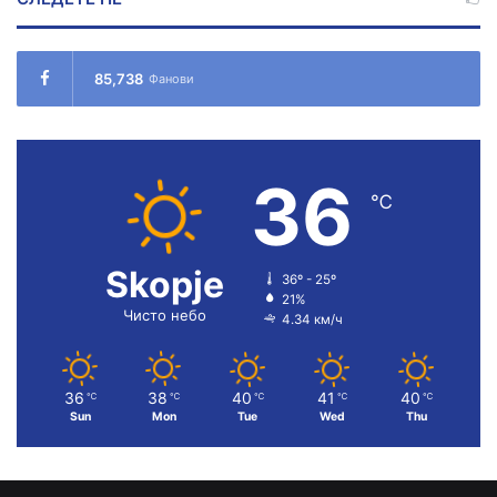
85,738
Фанови
36
℃
Skopje
36º - 25º
21%
Чисто небо
4.34 км/ч
36
38
40
41
40
℃
℃
℃
℃
℃
Sun
Mon
Tue
Wed
Thu