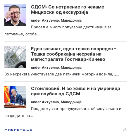
СДСМ: Со нетрпение го чекаме
Мицкоски од екскурзија
under
Актуелно
,
Македонија
Брисел е многу популарна дестинација за
летување, особе...
Еден загинат, еден тешко повреден –
Тешка сообраќајна несреќа на
магистралата Гостивар-Кичево
under
Актуелно
,
Македонија
Во несреќата учествувале две патнички моторни возила, „...
Стоилковиќ: И во живо и на умреница
сум поубав од СДСМ
under
Актуелно
,
Македонија
Продолжуваат препукувањата, обвинувањата и
навредите на...
СЛЕДЕТЕ НÉ