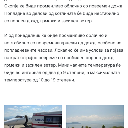
Скопје ќе биде променливо облачно со повремен дожд.
Попладне во делови од котлината ќе биде нестабилно
со пороен дожд, грмежи и засилен ветер.
И од понеделник ќе биде променливо облачно и
нестабилно со повремени врнежи од дожд, особено во
попладневните часови. Локално ќе има услови за појава
на краткотрајно невреме со пообилен пороен дожд,
грмежи и засилен ветер. Минималната температура ќе
биде во интервал од два до 9 степени, а максималната
температура од 10 до 19 степени.