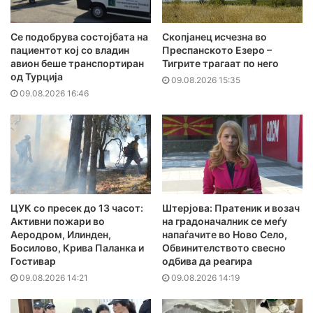
Се подобрува состојбата на
Скопјанец исчезна во
пациентот кој со владин
Преспанското Езеро –
авион беше транспортиран
Тигрите трагаат по него
од Турција
09.08.2026 15:35
09.08.2026 16:46
ЦУК со пресек до 13 часот:
Штерјова: Пратеник и возач
Активни пожари во
на градоначалник се меѓу
Аеродром, Илинден,
напаѓачите во Ново Село,
Босилово, Крива Паланка и
Обвинителството свесно
Гостивар
одбива да реагира
09.08.2026 14:21
09.08.2026 14:19