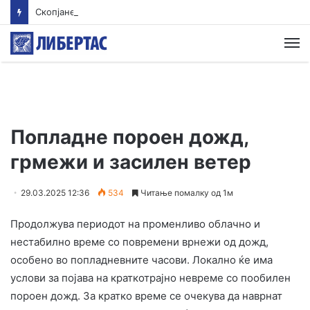
Скопјанец исчезна во Преспанското Езеро – Тигрите трагаат по него
М
Попладне пороен дожд,
грмежи и засилен ветер
29.03.2025 12:36
534
Читање помалку од 1м
Продолжува периодот на променливо облачно и
нестабилно време со повремени врнежи од дожд,
особено во попладневните часови. Локално ќе има
услови за појава на краткотрајно невреме со пообилен
пороен дожд. За кратко време се очекува да наврнат