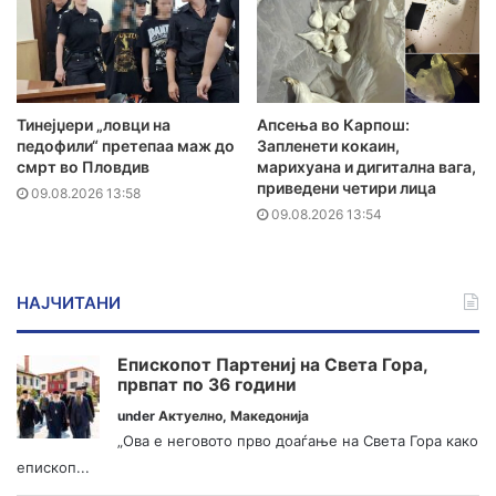
Тинејџери „ловци на
Апсења во Карпош:
педофили“ претепаа маж до
Запленети кокаин,
смрт во Пловдив
марихуана и дигитална вага,
приведени четири лица
09.08.2026 13:58
09.08.2026 13:54
НАЈЧИТАНИ
Епископот Партениј на Света Гора,
првпат по 36 години
under
Актуелно
,
Македонија
„Ова е неговото прво доаѓање на Света Гора како
епископ...