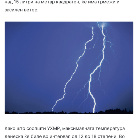
над 15 литри на метар квадратен, ќе има грмежи и
засилен ветер.
Како што соопшти УХМР, максималната температура
денеска ќе биде во интервал од 12 до 18 степени. Во