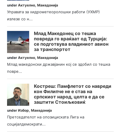
under
Актуелно
,
Македонија
Управата за хидрометеоролошки работи (УХМР)
излезе со н...
Млад Македонец со тешка
повреда го враќаат од Турција:
се подготвува владиниот авион
за транспортот
under
Актуелно
,
Македонија
Млад македонски државјанин кој се здобил со тешка
повре...
Костреш: Памфлетот со навреди
кон Филипче не е став на
српскиот народ, целта е да се
заштити Стоиљковиќ
under
Избор
,
Македонија
Претседателот на опозициската Лига на
социјалдемократи...