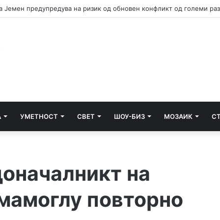
а Јемен предупредува на ризик од обновен конфликт од големи ра
А
УМЕТНОСТ
СВЕТ
ШОУ-БИЗ
МОЗАИК
С
оначалникт на
мамоглу повторно