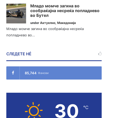
Младо момче загина во
сообраќајна несреќа попладнево
во Бутел
under
Актуелно
,
Македонија
Младо момче загина во сообраќајна несреќа
попладнево во...
СЛЕДЕТЕ НÉ
85,744
Фанови
30
℃