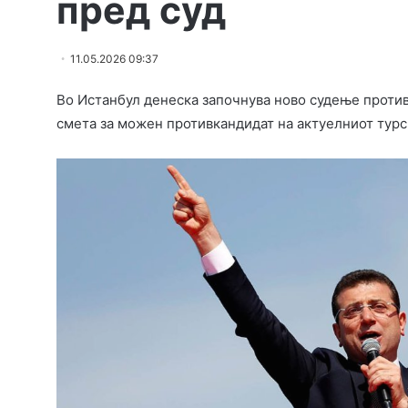
пред суд
11.05.2026 09:37
Во Истанбул денеска започнува ново судење проти
смета за можен противкандидат на актуелниот турс