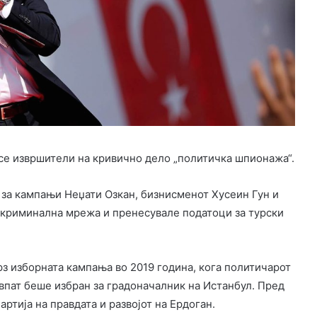
 се извршители на кривично дело „политичка шпионажа“.
за кампањи Неџати Озкан, бизнисменот Хусеин Гун и
 криминална мрежа и пренесувале податоци за турски
рз изборната кампања во 2019 година, кога политичарот
впат беше избран за градоначалник на Истанбул. Пред
артија на правдата и развојот на Ердоган.