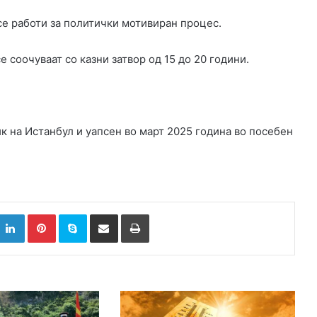
се работи за политички мотивиран процес.
 соочуваат со казни затвор од 15 до 20 години.
.
 на Истанбул и уапсен во март 2025 година во посебен
k
witter
LinkedIn
Pinterest
Skype
Сподели преку Е-маил
Испринтај