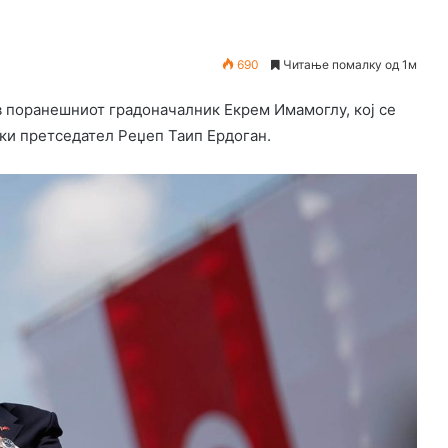
690
Читање помалку од 1м
в поранешниот градоначалник Екрем Имамоглу, кој се
ки претседател Реџеп Таип Ердоган.