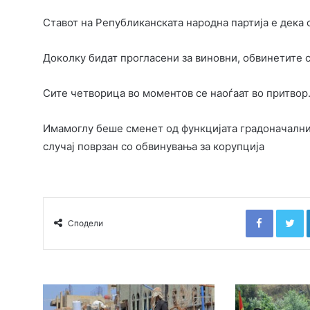
Ставот на Републиканската народна партија е дека 
Доколку бидат прогласени за виновни, обвинетите се
Сите четворица во моментов се наоѓаат во притвор
Имамоглу беше сменет од функцијата градоначалник
случај поврзан со обвинувања за корупција
Faceboo
T
Сподели