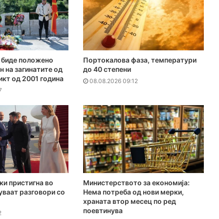
е биде положено
Портокалова фаза, температури
н на загинатите од
до 40 степени
кт од 2001 година
08.08.2026 09:12
7
ки пристигна во
Министерството за економија:
куваат разговори со
Нема потреба од нови мерки,
храната втор месец по ред
поевтинува
2