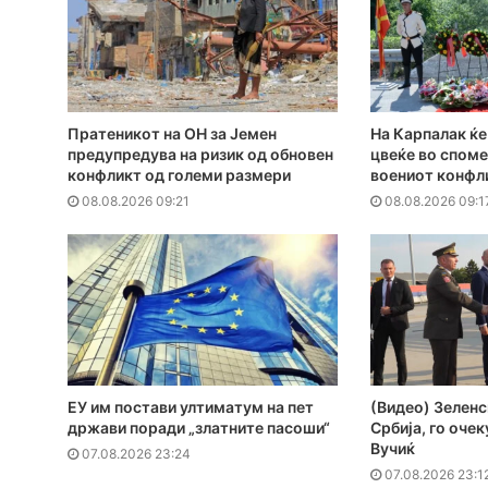
Пратеникот на ОН за Јемен
На Карпалак ќ
предупредува на ризик од обновен
цвеќе во споме
конфликт од големи размери
воениот конфли
08.08.2026 09:21
08.08.2026 09:1
ЕУ им постави ултиматум на пет
(Видео) Зеленс
држави поради „златните пасоши“
Србија, го оче
Вучиќ
07.08.2026 23:24
07.08.2026 23:1