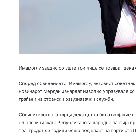
Имамоглу заедно со уште три лица се товарат дека
Според обвинението, Имамоглу, неговиот советник 
новинарот Мердан Јанардаг наводно управувале со
граѓани на странски разузнавачки служби.
Обвинителството тврди дека целта била влијание в
од опозициската Републиканска народна партија пр
тоа, градот со години беше под власт на партијата П