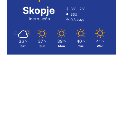
Skopje
36º - 26º
36%
Чисто небо
0.8 км/ч
36
37
39
40
41
℃
℃
℃
℃
℃
Sat
Sun
Mon
Tue
Wed