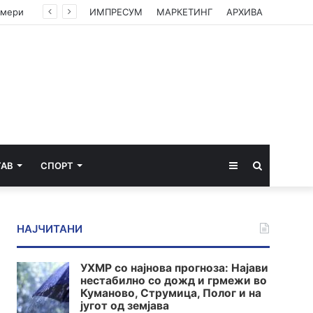
змери
ИМПРЕСУМ
МАРКЕТИНГ
АРХИВА
Sidebar
Пребарај
ТАВ
СПОРТ
за
НАЈЧИТАНИ
УХМР со најнова прогноза: Најави
нестабилно со дожд и грмежи во
Куманово, Струмица, Полог и на
југот од земјава