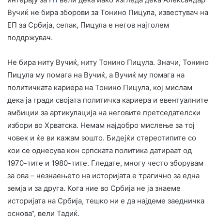
Вучиќ не бира зборови за Тонино Пицула, известувач на
ЕП за Србија, сепак, Пицула е негов најголем
поддржувач.
Не бира ниту Вучиќ, ниту Тонино Пицула. Значи, Тонино
Пицула му помага на Вучиќ, а Вучиќ му помага на
политичката кариера на Тонино Пицула, кој мислам
дека ја гради својата политичка кариера и евентуалните
амбиции за артикулација на неговите претседателски
избори во Хрватска. Немам најдобро мислење за тој
човек и ќе ви кажам зошто. Бидејќи стереотипите со
кои се однесува кон српската политика датираат од
1970-тите и 1980-тите. Гледате, многу често зборувам
за ова – незнаењето на историјата е трагично за една
земја и за друга. Кога ние во Србија не ја знаеме
историјата на Србија, тешко ни е да најдеме заедничка
основа“, вели Тадиќ.