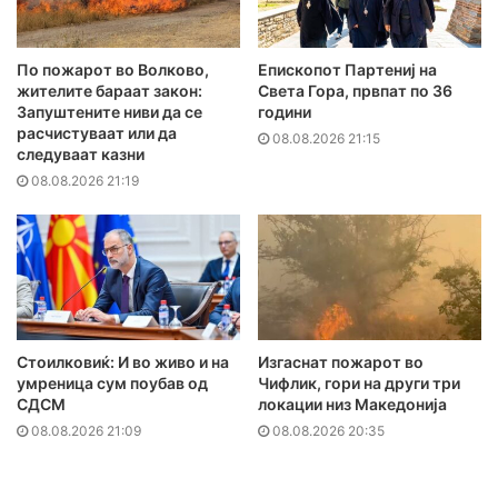
По пожарот во Волково,
Епископот Партениј на
жителите бараат закон:
Света Гора, првпат по 36
Запуштените ниви да се
години
расчистуваат или да
08.08.2026 21:15
следуваат казни
08.08.2026 21:19
Стоилковиќ: И во живо и на
Изгаснат пожарот во
умреница сум поубав од
Чифлик, гори на други три
СДСМ
локации низ Македонија
08.08.2026 21:09
08.08.2026 20:35