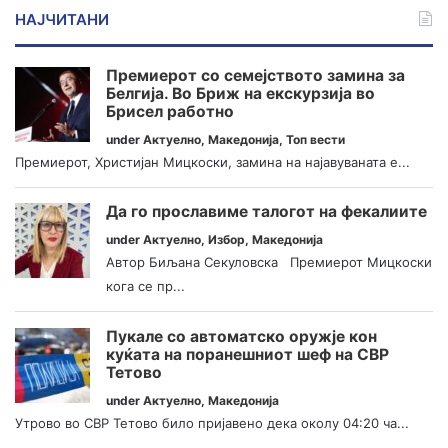
НАЈЧИТАНИ
Премиерот со семејството замина за
Белгија. Во Бриж на екскурзија во
Брисел работно
under
Актуелно
,
Македонија
,
Топ вести
Премиерот, Христијан Мицкоски, замина на најавуваната е...
Да го прославиме талогот на фекалиите
under
Актуелно
,
Избор
,
Македонија
Автор Биљана Секуловска Премиерот Мицкоски
кога се пр...
Пукале со автоматско оружје кон
куќата на поранешниот шеф на СВР
Тетово
under
Актуелно
,
Македонија
Утрово во СВР Тетово било пријавено дека околу 04:20 ча...