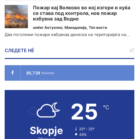
Пожар кај Волково во кој изгоре и куќа
се става под контрола, нов пожар
избувна зад Водно
under
Актуелно
,
Македонија
,
Топ вести
Два поголеми пожари избувнаа денеска на територијата на...
СЛЕДЕТЕ НÉ
85,739
Фанови
25
℃
Skopje
25º - 25º
49%