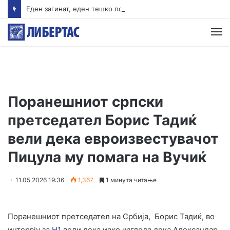
Еден загинат, еден тешко повреден – Тешка сообраќајна несреќа на магистралата Гостивар-Кичево
М
Поранешниот српски
претседател Борис Тадиќ
вели дека евроизвестувачот
Пицула му помага на Вучиќ
11.05.2026 19:36
1,367
1 минута читање
Поранешниот претседател на Србија, Борис Тадиќ, во
интервју за
Н1
вели дека иако изгледа дека Александар