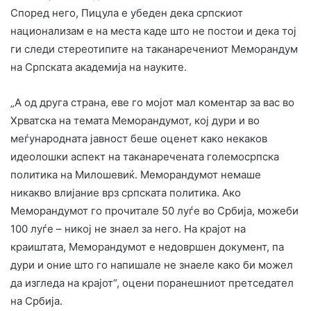
Според него, Пицула е убеден дека српскиот
национализам е на места каде што не постои и дека тој
ги следи стереотипите на таканаречениот Меморандум
на Српската академија на науките.
„А од друга страна, еве го мојот мал коментар за вас во
Хрватска на темата Меморандумот, кој дури и во
меѓународната јавност беше оценет како некаков
идеолошки аспект на таканаречената големосрпска
политика на Милошевиќ. Меморандумот немаше
никакво влијание врз српската политика. Ако
Меморандумот го прочитале 50 луѓе во Србија, можеби
100 луѓе – никој не знаел за него. На крајот на
краиштата, Меморандумот е недовршен документ, па
дури и оние што го напишале не знаеле како би можел
да изгледа на крајот“, оцени поранешниот претседател
на Србија.