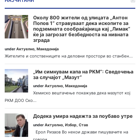
НАЈЧИТАНИ
Околу 800 жители од улицата „Антон
Попов 1“ стравуваат дека ископите за
подземната сообраќајница кај „Лимак“
ќе ја загрозат безбедноста на нивната
зграда
under
Актуелно
,
Македонија
Жителите и сопствениците на деловни простори во станбен...
„Им симнувам капа на РКМ“: Сведочења
за случајот „Мазут“
under
Актуелно
,
Македонија
Хемиско вештачење покажува дека мазутот кој
РКМ ДОО Ско...
Додека умира надежта за поубаво утре
under
Актуелно
,
Избор
,
Став
Ерол Ризаов Во некои држави пишувачите на
говори...