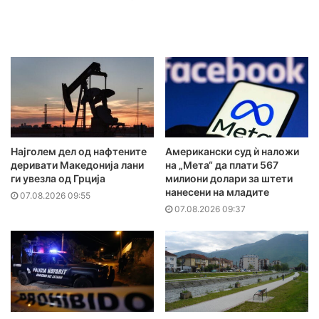
Најголем дел од нафтените
Американски суд ѝ наложи
деривати Македонија лани
на „Мета“ да плати 567
ги увезла од Грција
милиони долари за штети
нанесени на младите
07.08.2026 09:55
07.08.2026 09:37