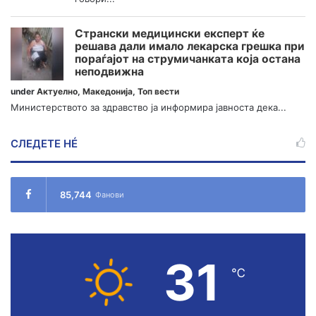
Странски медицински експерт ќе
решава дали имало лекарска грешка при
пораѓајот на струмичанката која остана
неподвижна
under
Актуелно
,
Македонија
,
Топ вести
Министерството за здравство ја информира јавноста дека...
СЛЕДЕТЕ НÉ
85,744
Фанови
31
℃