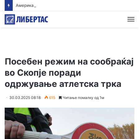
Американски суд ѝ наложи на „Мета“ да плати 567 милиони долари за штети нанесени на младите
М
Посебен режим на сообраќај
во Скопје поради
одржување атлетска трка
30.03.2025 08:18
615
Читање помалку од 1м