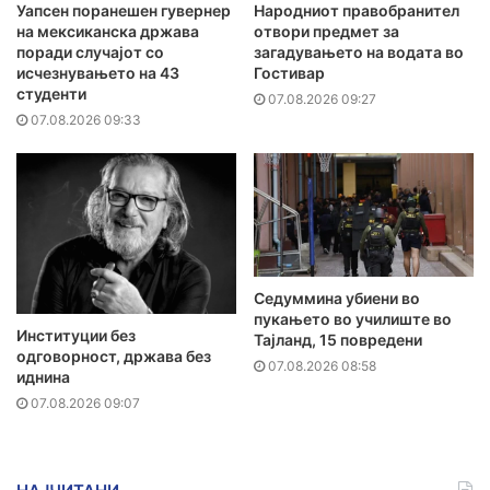
Уапсен поранешен гувернер
Народниот правобранител
на мексиканска држава
отвори предмет за
поради случајот со
загадувањето на водата во
исчезнувањето на 43
Гостивар
студенти
07.08.2026 09:27
07.08.2026 09:33
Седуммина убиени во
пукањето во училиште во
Институции без
Тајланд, 15 повредени
одговорност, држава без
07.08.2026 08:58
иднина
07.08.2026 09:07