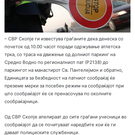
– СВР Скопје ги известува граѓаните дека денеска со
почеток од 10.00 часот поради одржување атлетска
трка, со траса на движење од долниот паркинг на
Средно Водно по регионалниот пат (Р2138) до
паркингот на манастирот Св. Пантелејмон и обратно,
Единицата за безбедност на патниот сообраќај ќе
преземе мерки за посебен режим на сообраќајот при
што сообраќајот ќе се пренасочува по околните
сообраќајници.
Од СВР Скопје апелираат до сите граѓани учесници во
сообраќајот да се почитуваат наредбите кои ќе ги
даваат полициските службеници.