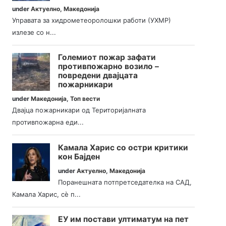
under
Актуелно
,
Македонија
Управата за хидрометеоролошки работи (УХМР)
излезе со н...
Големиот пожар зафати
противпожарно возило –
повредени двајцата
пожарникари
under
Македонија
,
Топ вести
Двајца пожарникари од Територијалната
противпожарна еди...
Камала Харис со остри критики
кон Бајден
under
Актуелно
,
Македонија
Поранешната потпретседателка на САД,
Камала Харис, сè п...
ЕУ им постави ултиматум на пет