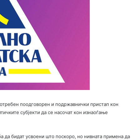
 потребен поодговорен и подржавнички пристап кон
тичките субјекти да се насочат кон изнаоѓање
а да бидат усвоени што поскоро, но нивната примена да