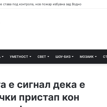
А
УМЕТНОСТ
СВЕТ
ШОУ-БИЗ
МОЗАИК
С
а е сигнал дека е
чки пристап кон