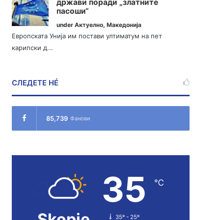
држави поради „златните
пасоши“
under
Актуелно
,
Македонија
Европската Унија им постави ултиматум на пет
карипски д...
СЛЕДЕТЕ НÉ
85,739
Фанови
35
℃
Skopje
35º - 25º