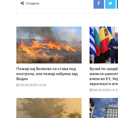
Сподели
Пожар кај Волково се става под
Вучиќ по средб
контрола, нов пожар избувна зад
мали се шансит
Водно
влезе во ЕУ, Ук
европската аг
08.08.2026 14:44
08.08.2026 14:3