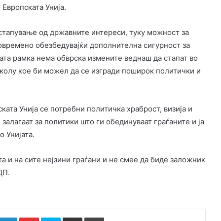
Европската Унија.
тстапување од државните интереси, туку можност за
времено обезбедувајќи дополнителна сигурност за
ата рамка нема обврска измените веднаш да стапат во
околу кое би можел да се изгради поширок политички и
ката Унија се потребни политичка храброст, визија и
 залагаат за политики што ги обединуваат граѓаните и ја
 Унијата.
а и на сите нејзини граѓани и не смее да биде заложник
ДП.
k
witter
LinkedIn
Pinterest
Skype
Сподели преку Е-маил
Испринтај