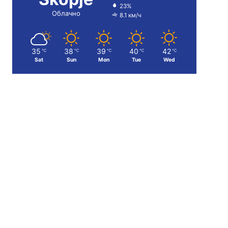
23%
Облачно
8.1 км/ч
35
38
39
40
42
℃
℃
℃
℃
℃
Sat
Sun
Mon
Tue
Wed