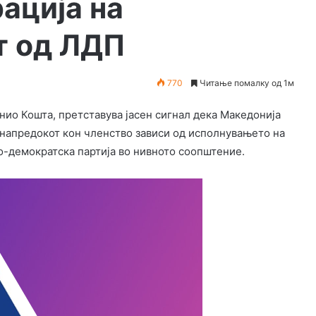
ација на
т од ЛДП
770
Читање помалку од 1м
нио Кошта, претставува јасен сигнал дека Македонија
а напредокот кон членство зависи од исполнувањето на
о-демократска партија во нивното соопштение.