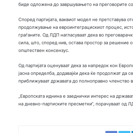
биде одложена до завршувањето на преговорите со 
Според партијата, ваквиот модел не претставува о
продолжување на евроинтеграцискиот процес, исто
граѓаните. Од ЛДП нагласуваат дека во преговарачк
сила, што, според нив, остава простор за решение 
општествен консензус.
Од партијата оценуваат дека за напредок кон Европс
јасна определба, додавајќи дека ќе продолжат да се
приближуваат државата до полноправно членство во
„Европската иднина е заеднички интерес на држават
на дневно-партиските пресметки“, порачуваат од Л
Faceboo
T