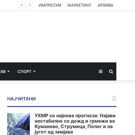
Вучиќ по средбата со Зеленски – мали се шансите Србија брзо да влезе во ЕУ, Украина си ја турка европската агенда
ИМПРЕСУМ
МАРКЕТИНГ
АРХИВА
Sidebar
Пребарај
ТАВ
СПОРТ
за
НАЈЧИТАНИ
УХМР со најнова прогноза: Најави
нестабилно со дожд и грмежи во
Куманово, Струмица, Полог и на
југот од земјава