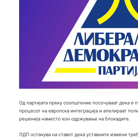
Од партијата преку соопштение посочуваат дека е
процесот на европска интеграција и апелираат поли
решенија наместо кон одржување на блокадите.
ЛДП останува на ставот дека уставните измени треб