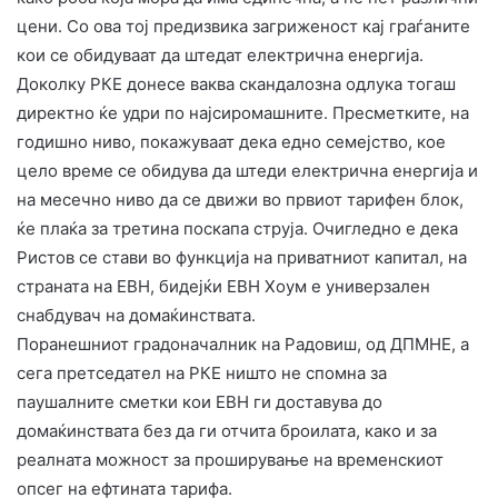
цени. Со ова тој предизвика загриженост кај граѓаните
кои се обидуваат да штедат електрична енергија.
Доколку РКЕ донесе ваква скандалозна одлука тогаш
директно ќе удри по најсиромашните. Пресметките, на
годишно ниво, покажуваат дека едно семејство, кое
цело време се обидува да штеди електрична енергија и
на месечно ниво да се движи во првиот тарифен блок,
ќе плаќа за третина поскапа струја. Очигледно е дека
Ристов се стави во функција на приватниот капитал, на
страната на ЕВН, бидејќи ЕВН Хоум е универзален
снабдувач на домаќинствата.
Поранешниот градоначалник на Радовиш, од ДПМНЕ, а
сега претседател на РКЕ ништо не спомна за
паушалните сметки кои ЕВН ги доставува до
домаќинствата без да ги отчита броилата, како и за
реалната можност за проширување на временскиот
опсег на ефтината тарифа.