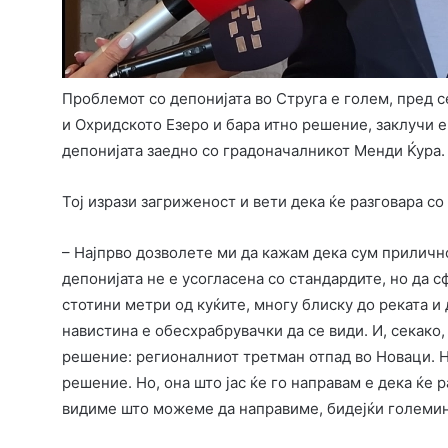
Проблемот со депонијата во Струга е голем, пред с
и Охридското Езеро и бара итно решение, заклучи 
депонијата заедно со градоначалникот Менди Ќура.
Тој изрази загриженост и вети дека ќе разговара с
– Најпрво дозволете ми да кажам дека сум приличн
депонијата не е усогласена со стандардите, но да с
стотини метри од куќите, многу блиску до реката и 
навистина е обесхрабрувачки да се види. И, секако
решение: регионалниот третман отпад во Новаци. Н
решение. Но, она што јас ќе го направам е дека ќе 
видиме што можеме да направиме, бидејќи големина