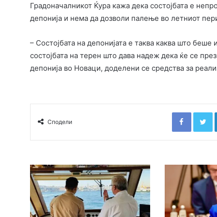
Градоначалникот Ќура кажа дека состојбата е непро
депонија и нема да дозволи палење во летниот пер
– Состојбата на депонијата е таква каква што беше
состојбата на терен што дава надеж дека ќе се пре
депонија во Новаци, доделени се средства за реализ
Faceboo
T
Сподели