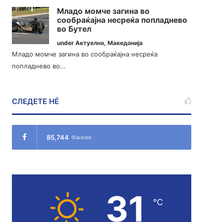
Младо момче загина во
сообраќајна несреќа попладнево
во Бутел
under
Актуелно
,
Македонија
Младо момче загина во сообраќајна несреќа
попладнево во...
СЛЕДЕТЕ НÉ
85,744
Фанови
31
℃