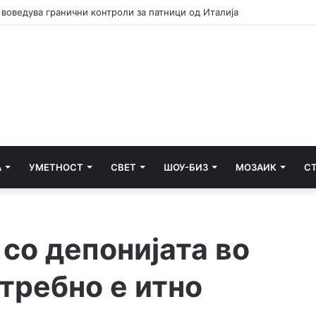
шпанскиот ултиматум за укинување на граничните контроли
А
УМЕТНОСТ
СВЕТ
ШОУ-БИЗ
МОЗАИК
С
со депонијата во
отребно е итно