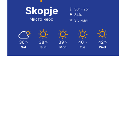
Skopje
36º - 25º
34%
Чисто небо
3.5 км/ч
36
38
39
40
42
℃
℃
℃
℃
℃
Sat
Sun
Mon
Tue
Wed