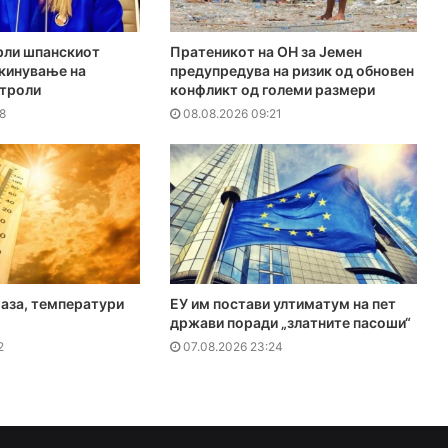
рли шпанскиот
Пратеникот на ОН за Јемен
укинување на
предупредува на ризик од обновен
нтроли
конфликт од големи размери
8
08.08.2026 09:21
аза, температури
ЕУ им постави ултиматум на пет
држави поради „златните пасоши“
2
07.08.2026 23:24