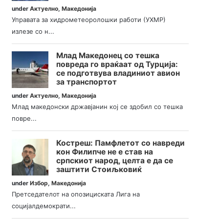
under
Актуелно
,
Македонија
Управата за хидрометеоролошки работи (УХМР)
излезе со н...
Млад Македонец со тешка
повреда го враќаат од Турција:
се подготвува владиниот авион
за транспортот
under
Актуелно
,
Македонија
Млад македонски државјанин кој се здобил со тешка
повре...
Костреш: Памфлетот со навреди
кон Филипче не е став на
српскиот народ, целта е да се
заштити Стоиљковиќ
under
Избор
,
Македонија
Претседателот на опозициската Лига на
социјалдемократи...