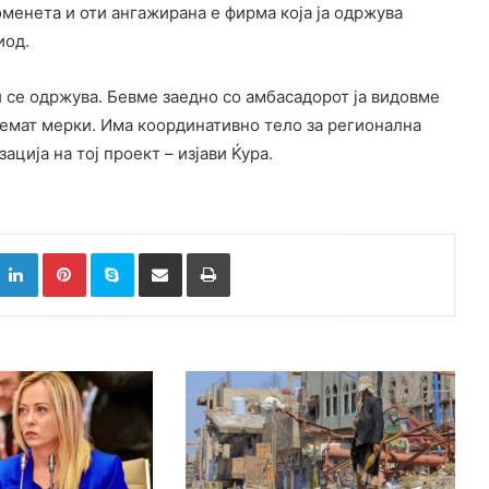
менета и оти ангажирана е фирма која ја одржува
иод.
 и се одржува. Бевме заедно со амбасадорот ја видовме
земат мерки. Има координативно тело за регионална
ација на тој проект – изјави Ќура.
k
witter
LinkedIn
Pinterest
Skype
Сподели преку Е-маил
Испринтај