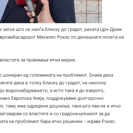
е затоа што се наоѓа блиску до градот, реката Црн Дрим
евроамбасадорот Михалис Рокас по денешната посета на
о властите за прземање итни мерки.
о шокиран од големината на проблемот. Знаев дека
фатите дека е толку блиску до градот, на неколку
до водоснабдувањето, а исто така и до езерото,
, како Европска Унија, поддржуваме долгорочно
о, таму има одредени доцнења, така што ова не е итно
разговарам со властите и со градоначалникот за да
та на проблемот бара итно решение – изјави Рокас.