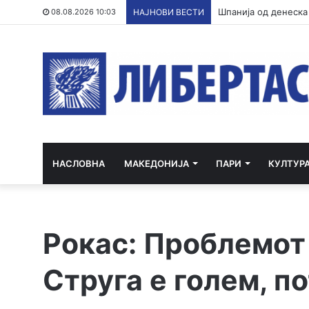
Италија го отфрли 
08.08.2026 10:03
НАЈНОВИ ВЕСТИ
НАСЛОВНА
МАКЕДОНИЈА
ПАРИ
КУЛТУР
Рокас: Проблемот 
Струга е голем, п