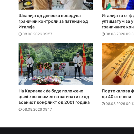
Шпанија од денеска воведува
Италија го отф
гранични контроли за патници од
ултиматум за 
Италија
граничните ко
08.08.2026 09:57
08.08.2026 09:3
На Карпалак ќе биде положено
Портокалова ф
цвеќе во спомен на загинатите од
до 40 степени
воениот конфликт од 2001 година
08.08.2026 09:1
08.08.2026 09:17