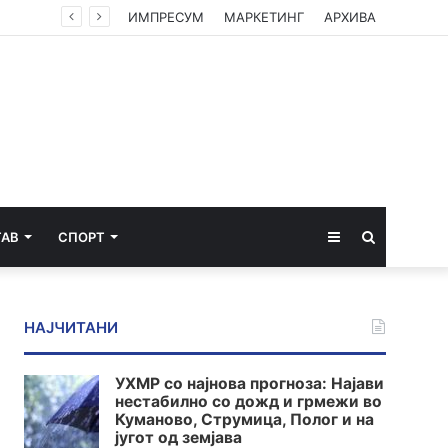
ИМПРЕСУМ
МАРКЕТИНГ
АРХИВА
Sidebar
Пребарај
ТАВ
СПОРТ
за
НАЈЧИТАНИ
УХМР со најнова прогноза: Најави
нестабилно со дожд и грмежи во
Куманово, Струмица, Полог и на
југот од земјава