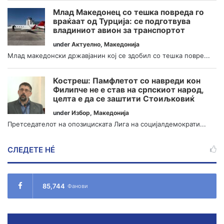
Млад Македонец со тешка повреда го
враќаат од Турција: се подготвува
владиниот авион за транспортот
under
Актуелно
,
Македонија
Млад македонски државјанин кој се здобил со тешка повре...
Костреш: Памфлетот со навреди кон
Филипче не е став на српскиот народ,
целта е да се заштити Стоиљковиќ
under
Избор
,
Македонија
Претседателот на опозициската Лига на социјалдемократи...
СЛЕДЕТЕ НÉ
85,744
Фанови