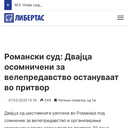
МЗ: Нови седум случаи на инфекција со вирусот Западен Нил, сите од Скопје
М
Романски суд: Двајца
осомничени за
велепредавство остануваат
во притвор
07.03.2025 13:16
348
Читање помалку од 1м
Двајца од шестмината уапсени во Романија под
сомнение за велепредавство и организирање
криминална група остануваат во притвор 30 дена,