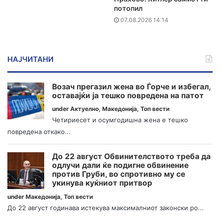
потопил
07.08.2026 14:14
НАЈЧИТАНИ
Возач прегазил жена во Ѓорче и избегал,
оставајќи ја тешко повредена на патот
under
Актуелно
,
Македонија
,
Топ вести
Четириесет и осумгодишна жена е тешко
повредена откако...
До 22 август Обвинителството треба да
одлучи дали ќе подигне обвинение
против Груби, во спротивно му се
укинува куќниот притвор
under
Македонија
,
Топ вести
До 22 август годинава истекува максималниот законски ро...