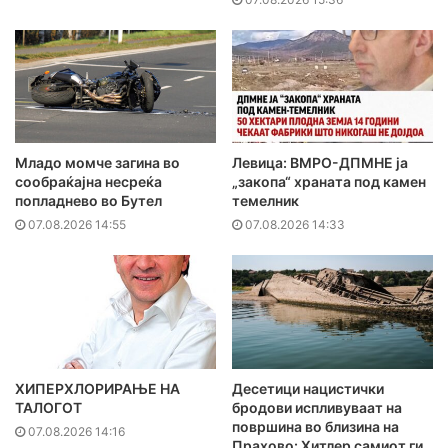
Младо момче загина во
Левица: ВМРО-ДПМНЕ ја
сообраќајна несреќа
„закопа“ храната под камен
попладнево во Бутел
темелник
07.08.2026 14:55
07.08.2026 14:33
ХИПЕРХЛОРИРАЊЕ НА
Десетици нацистички
ТАЛОГОТ
бродови испливуваат на
површина во близина на
07.08.2026 14:16
Прахово: Хитлер самиот ги