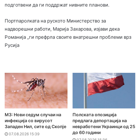
подготвени да ги поддржат нивните планови.
Портпаролката на руското Министерство за
надворешни работи, Марија Захарова, изјави дека
Романија „ги префрла своите внатрешни проблеми врз
Русија
МЗ: Нови седум случаи на
Полската опозиција
инфекција со вирусот
предлага депортација на
Западен Нил, сите од Скопје
невработени Украинци од 25
до 60 години
07.08.2026 15:39
07.08.2026 15:36