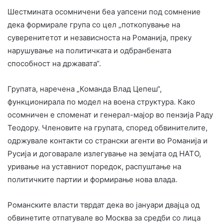
Шестмината осомничени беа уапсени под сомнение
дека формирале група со цел „поткопување на
суверенитетот и независноста на Романија, преку
нарушување на политичката и одбранбената
способност на државата“.
Групата, наречена „Команда Влад Цепеш“,
функционирала по модел на воена структура. Како
осомничен е споменат и генерал-мајор во пензија Раду
Теодору. Членовите на групата, според обвинителите,
одржувале контакти со странски агенти во Романија и
Русија и договарале излегување на земјата од НАТО,
уривање на уставниот поредок, распуштање на
политичките партии и формирање нова влада.
Романските власти тврдат дека во јануари двајца од
обвинетите отпатувале во Москва за средби со лица