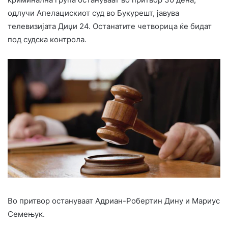
одлучи Апелацискиот суд во Букурешт, јавува
телевизијата Диџи 24. Останатите четворица ќе бидат
под судска контрола.
Во притвор остануваат Адриан-Робертин Дину и Мариус
Семењук.