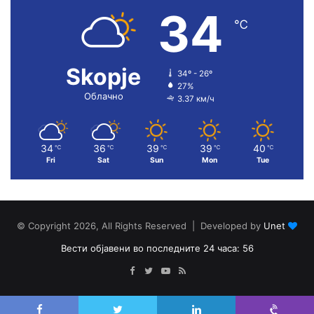
34
℃
Skopje
34º - 26º
27%
Облачно
3.37 км/ч
34
36
39
39
40
℃
℃
℃
℃
℃
Fri
Sat
Sun
Mon
Tue
© Copyright 2026, All Rights Reserved | Developed by
Unet
Вести објавени во последните 24 часа: 56
Facebook
Twitter
YouTube
RSS