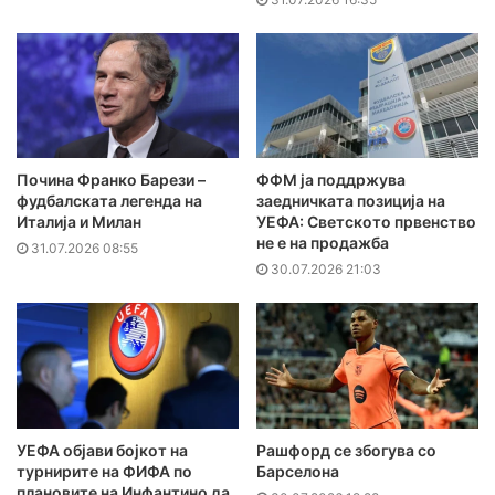
Почина Франко Барези –
ФФМ ја поддржува
фудбалската легенда на
заедничката позиција на
Италија и Милан
УЕФА: Светското првенство
не е на продажба
31.07.2026 08:55
30.07.2026 21:03
УЕФА објави бојкот на
Рашфорд се збогува со
турнирите на ФИФА по
Барселона
плановите на Инфантино да