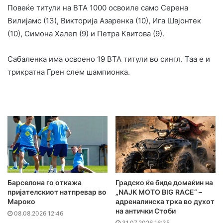
Повеќе титули на ВТА 1000 освоиле само Серена
Вилијамс (13), Викторија Азаренка (10), Ига Швјонтек
(10), Симона Халеп (9) и Петра Квитова (9).
Сабаленка има освоено 19 ВТА титули во сингл. Таа е и
трикратна Грен слем шампионка.
Барселона го откажа
Градско ќе биде домаќин на
пријателскиот натпревар во
„NAJK MOTO BIG RACE“ –
Мароко
адреналинска трка во духот
на антички Стоби
08.08.2026 12:46
31.07.2026 16:35