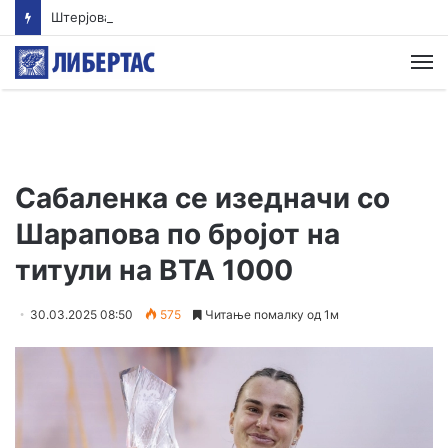
Штерјова: Пратеник и возач на градоначалник се меѓу напаѓачите во Ново Село, Обвинителството свесно одбива да реагира
М
Сабаленка се изедначи со
Шарапова по бројот на
титули на ВТА 1000
30.03.2025 08:50
575
Читање помалку од 1м