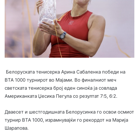
Белоруската тенисерка Арина Сабаленка победи на
ВТА 1000 турнирот во Мајами. Во финалниот меч
светската тенисерка број еден синоќа ја совлада
Американката Џесика Пегула со резултат 7:5, 6:2.
Дваесет и шестгодишната Белорусинка го освои осмиот
турнир ВТА 1000, израмнувајќи го рекордот на Марија
Шарапова.