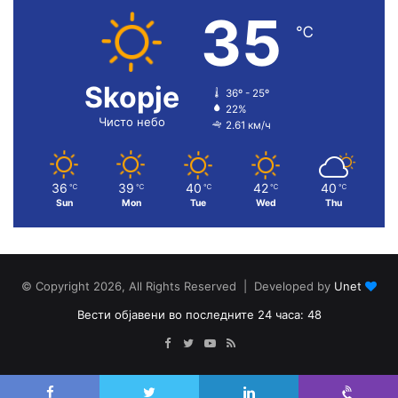
35
℃
Skopje
36º - 25º
22%
Чисто небо
2.61 км/ч
36
39
40
42
40
℃
℃
℃
℃
℃
Sun
Mon
Tue
Wed
Thu
© Copyright 2026, All Rights Reserved | Developed by
Unet
Вести објавени во последните 24 часа: 48
Facebook
Twitter
YouTube
RSS