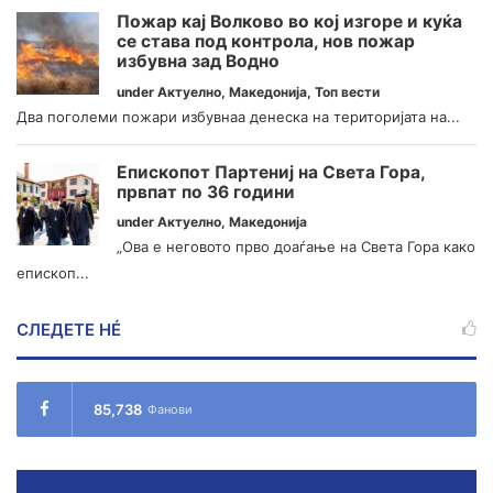
Пожар кај Волково во кој изгоре и куќа
се става под контрола, нов пожар
избувна зад Водно
under
Актуелно
,
Македонија
,
Топ вести
Два поголеми пожари избувнаа денеска на територијата на...
Епископот Партениј на Света Гора,
првпат по 36 години
under
Актуелно
,
Македонија
„Ова е неговото прво доаѓање на Света Гора како
епископ...
СЛЕДЕТЕ НÉ
85,738
Фанови