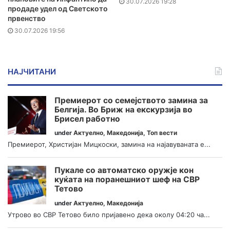
30.07.2026 19:28
продаде удел од Светското
првенство
30.07.2026 19:56
НАЈЧИТАНИ
Премиерот со семејството замина за
Белгија. Во Бриж на екскурзија во
Брисел работно
under
Актуелно
,
Македонија
,
Топ вести
Премиерот, Христијан Мицкоски, замина на најавуваната е...
Пукале со автоматско оружје кон
куќата на поранешниот шеф на СВР
Тетово
under
Актуелно
,
Македонија
Утрово во СВР Тетово било пријавено дека околу 04:20 ча...