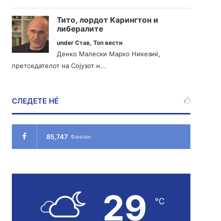
Тито, лордот Карингтон и
либералите
under
Став
,
Топ вести
Денко Малески Марко Никезиќ,
претседателот на Сојузот н...
СЛЕДЕТЕ НÉ
85,747
Фанови
29
℃