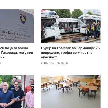
20 лица за воени
Судир на трамваи во Германија: 25
 Ѓаковица, меѓу нив
повредени, тројца во животна
чиќ
опасност
6
06.08.2026 18:26