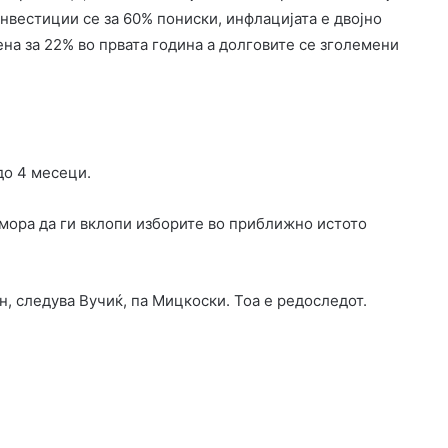
нвестиции се за 60% пониски, инфлацијата е двојно
на за 22% во првата година а долговите се зголемени
до 4 месеци.
 мора да ги вклопи изборите во приближно истото
, следува Вучиќ, па Мицкоски. Тоа е редоследот.