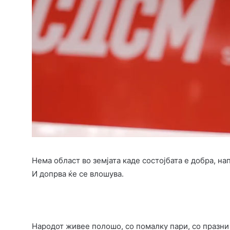
Нема област во земјата каде состојбата е добра, на
И допрва ќе се влошува.
Народот живее полошо, со помалку пари, со празни 