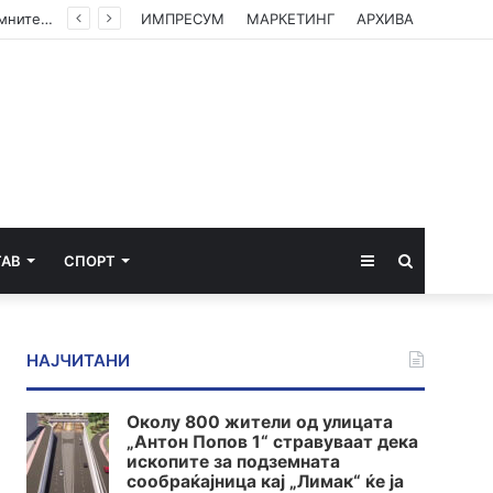
Институтот „Роберт Кох“ ги ревидираше податоците: Речиси 12.000 починати од екстремните горештини во Германија
ИМПРЕСУМ
МАРКЕТИНГ
АРХИВА
Sidebar
Пребарај
ТАВ
СПОРТ
за
НАЈЧИТАНИ
Околу 800 жители од улицата
„Антон Попов 1“ стравуваат дека
ископите за подземната
сообраќајница кај „Лимак“ ќе ја