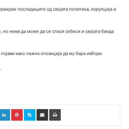
прикрие последиците од својата политика, корупција и
, но нема да може да се спаси себеси и својата банда
 појави како лажна опозиција да му бара избори.
.
k
witter
LinkedIn
Pinterest
Skype
Сподели преку Е-маил
Испринтај