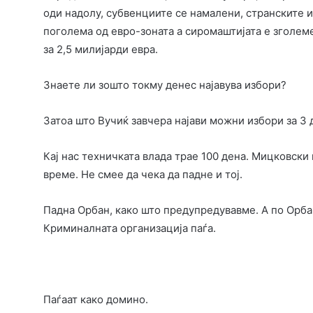
оди надолу, субвенциите се намалени, странските и
поголема од евро-зоната а сиромаштијата е зголеме
за 2,5 милијарди евра.
Знаете ли зошто токму денес најавува избори?
Затоа што Вучиќ завчера најави можни избори за 3 
Кај нас техничката влада трае 100 дена. Мицковски
време. Не смее да чека да падне и тој.
Падна Орбан, како што предупредувавме. А по Орбан
Криминалната организација паѓа.
Паѓаат како домино.