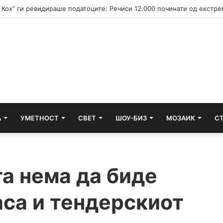
А
УМЕТНОСТ
СВЕТ
ШОУ-БИЗ
МОЗАИК
С
а нема да биде
аса и тендерскиот