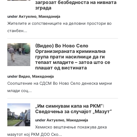
загрозат безбедноста на нивната
зграда
under
Актуелно
,
Македонија
Жителите и сопствениците на деловни простори во
станбен...
(Видео) Во Ново Село
Организираната криминална
група прати насилници да ги
тепаат младите – затоа што се
плашат од вистината
under
Видео
,
Македонија
Соопштение на СДСМ Во Ново Село денеска мирни
млади соц...
„Им симнувам капа на РКМ“:
Сведочења за случајот „Мазут“
under
Актуелно
,
Македонија
Хемиско вештачење покажува дека
мазутот кој РКМ ДОО Ско...