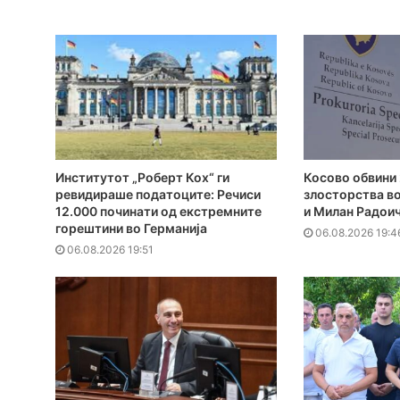
Институтот „Роберт Кох“ ги
Косово обвини 
ревидираше податоците: Речиси
злосторства во
12.000 починати од екстремните
и Милан Радои
горештини во Германија
06.08.2026 19:4
06.08.2026 19:51