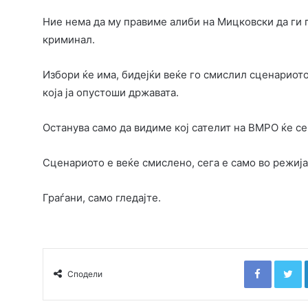
Ние нема да му правиме алиби на Мицковски да ги 
криминал.
Избори ќе има, бидејќи веќе го смислил сценариото
која ја опустоши државата.
Останува само да видиме кој сателит на ВМРО ќе се
Сценариото е веќе смислено, сега е само во режија
Граѓани, само гледајте.
Faceboo
T
Сподели