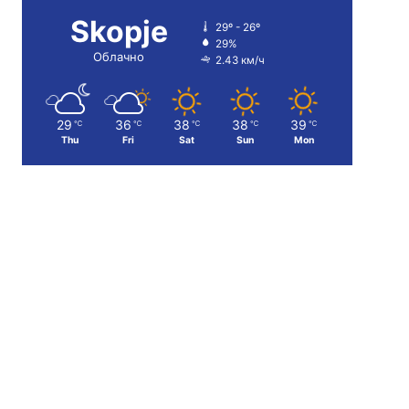
Skopje
29º - 26º
29%
Облачно
2.43 км/ч
29
36
38
38
39
℃
℃
℃
℃
℃
Thu
Fri
Sat
Sun
Mon