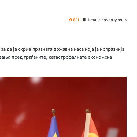
521
Читање помалку од 1м
 да ја скрие празната државна каса која ја испразнија
вања пред граѓаните, катастрофалната економска