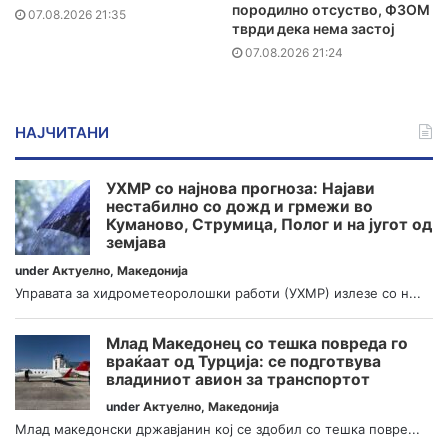
породилно отсуство, ФЗОМ
07.08.2026 21:35
тврди дека нема застој
07.08.2026 21:24
НАЈЧИТАНИ
УХМР со најнова прогноза: Најави
нестабилно со дожд и грмежи во
Куманово, Струмица, Полог и на југот од
земјава
under
Актуелно
,
Македонија
Управата за хидрометеоролошки работи (УХМР) излезе со н...
Млад Македонец со тешка повреда го
враќаат од Турција: се подготвува
владиниот авион за транспортот
under
Актуелно
,
Македонија
Млад македонски државјанин кој се здобил со тешка повре...