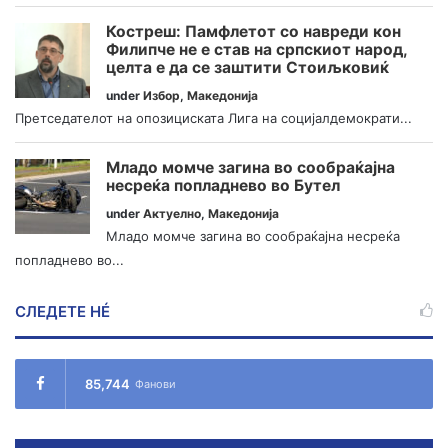
Костреш: Памфлетот со навреди кон
Филипче не е став на српскиот народ,
целта е да се заштити Стоиљковиќ
under
Избор
,
Македонија
Претседателот на опозициската Лига на социјалдемократи...
Младо момче загина во сообраќајна
несреќа попладнево во Бутел
under
Актуелно
,
Македонија
Младо момче загина во сообраќајна несреќа
попладнево во...
СЛЕДЕТЕ НÉ
85,744
Фанови