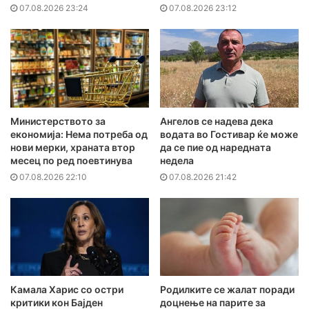
07.08.2026 23:24
07.08.2026 23:12
Министерството за
Ангелов се надева дека
економија: Нема потреба од
водата во Гостивар ќе може
нови мерки, храната втор
да се пие од наредната
месец по ред поевтинува
недела
07.08.2026 22:10
07.08.2026 21:42
Камала Харис со остри
Родилките се жалат поради
критики кон Бајден
доцнење на парите за