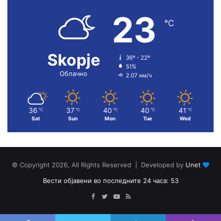
23
℃
Skopje
36º - 22º
51%
Облачно
2.07 км/ч
36
37
40
40
41
℃
℃
℃
℃
℃
Sat
Sun
Mon
Tue
Wed
© Copyright 2026, All Rights Reserved | Developed by
Unet
Вести објавени во последните 24 часа: 53
Facebook
Twitter
YouTube
RSS