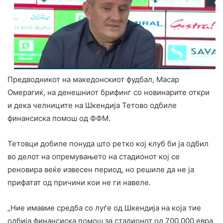
Предводникот на македонскиот фудбал, Масар
Омерагиќ, на денешниот брифинг со новинарите откри
и дека челниците на Шкендија Тетово одбиле
финансиска помош од ФФМ.
Тетовци добиле понуда што ретко кој клуб би ја одбил
во делот на опремувањето на стадионот кој се
реновира веќе извесен период, но решиле да не ја
прифатат од причини кои не ги навеле.
„Ние имавме средба со луѓе од Шкендија на која тие
одбија финансиска помош за стадионот од 700.000 евра,