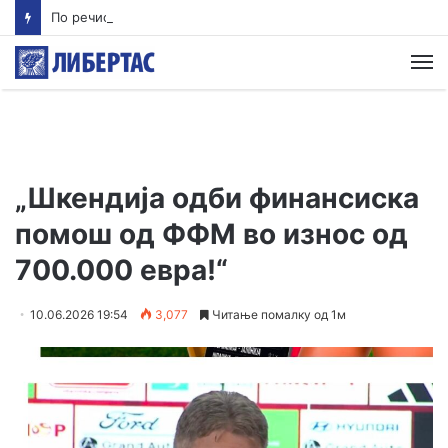
По речиси 30 години почнува судењето за убиството на Тупак Шакур
М
„Шкендија одби финансиска
помош од ФФМ во износ од
700.000 евра!“
10.06.2026 19:54
3,077
Читање помалку од 1м