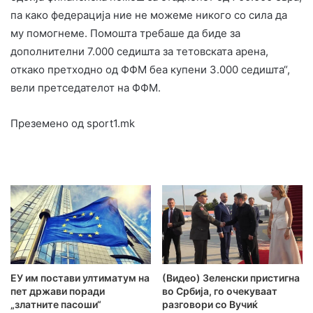
па како федерација ние не можеме никого со сила да
му помогнеме. Помошта требаше да биде за
дополнителни 7.000 седишта за тетовската арена,
откако претходно од ФФМ беа купени 3.000 седишта“,
вели претседателот на ФФМ.
Преземено од sport1.mk
ЕУ им постави ултиматум на
(Видео) Зеленски пристигна
пет држави поради
во Србија, го очекуваат
„златните пасоши“
разговори со Вучиќ