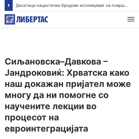
Десетици нацистички бродови испливуваат на површина во близина на Прахово: Хитлер самиот ги потопил
М
Сиљановска–Давкова –
Јандроковиќ: Хрватска како
наш докажан пријател може
многу да ни помогне со
научените лекции во
процесот на
евроинтеграцијата