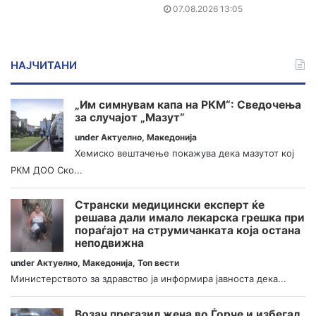
07.08.2026 13:05
НАЈЧИТАНИ
„Им симнувам капа на РКМ“: Сведочења
за случајот „Мазут“
under
Актуелно
,
Македонија
Хемиско вештачење покажува дека мазутот кој
РКМ ДОО Ско...
Странски медицински експерт ќе
решава дали имало лекарска грешка при
пораѓајот на струмичанката која остана
неподвижна
under
Актуелно
,
Македонија
,
Топ вести
Министерството за здравство ја информира јавноста дека...
Возач прегазил жена во Ѓорче и избегал,