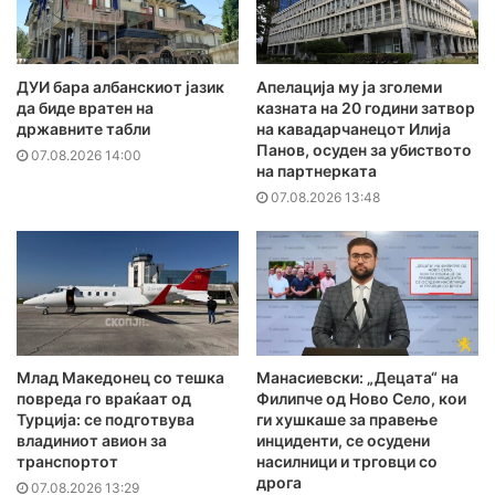
ДУИ бара албанскиот јазик
Апелација му ја зголеми
да биде вратен на
казната на 20 години затвор
државните табли
на кавадарчанецот Илија
Панов, осуден за убиството
07.08.2026 14:00
на партнерката
07.08.2026 13:48
Млад Македонец со тешка
Манасиевски: „Децата“ на
повреда го враќаат од
Филипче од Ново Село, кои
Турција: се подготвува
ги хушкаше за правење
владиниот авион за
инциденти, се осудени
транспортот
насилници и трговци со
дрога
07.08.2026 13:29