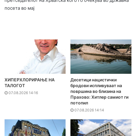
претседателот на Хрватска кого го очекува во државна
посета во мај
ХИПЕРХЛОРИРАЊЕ НА
Десетици нацистички
ТАЛОГОТ
бродови испливуваат на
површина во близина на
07.08.2026 14:16
Прахово: Хитлер самиот ги
потопил
07.08.2026 14:14