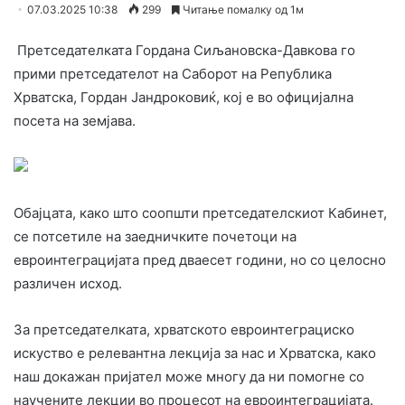
07.03.2025 10:38
299
Читање помалку од 1м
Претседателката Гордана Сиљановска-Давкова го
прими претседателот на Саборот на Република
Хрватска, Гордан Јандроковиќ, кој е во официјална
посета на земјава.
Обајцата, како што соопшти претседателскиот Кабинет,
се потсетиле на заедничките почетоци на
евроинтеграцијата пред дваесет години, но со целосно
различен исход.
За претседателката, хрватското евроинтеграциско
искуство е релевантна лекција за нас и Хрватска, како
наш докажан пријател може многу да ни помогне со
научените лекции во процесот на евроинтеграцијата.