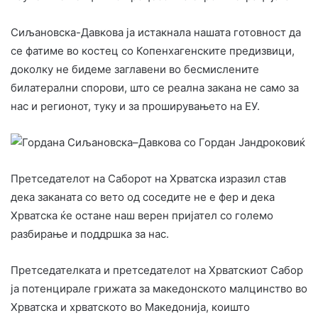
Сиљановска-Давкова ја истакнала нашата готовност да
се фатиме во костец со Копенхагенските предизвици,
доколку не бидеме заглавени во бесмислените
билатерални спорови, што се реална закана не само за
нас и регионот, туку и за проширувањето на ЕУ.
Претседателот на Саборот на Хрватска изразил став
дека заканата со вето од соседите не е фер и дека
Хрватска ќе остане наш верен пријател со големо
разбирање и поддршка за нас.
Претседателката и претседателот на Хрватскиот Сабор
ја потенцирале грижата за македонското малцинство во
Хрватска и хрватското во Македонија, коишто