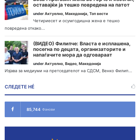
оставајќи ја тешко повредена на патот
under
Актуелно
,
Македонија
,
Топ вести
Четириесет и осумгодишна жена е тешко
повредена откако...
(ВИДЕО) Филипче: Власта е исплашена,
посегна по децата, организаторите и
напаѓачите мора да одговараат
under
Актуелно
,
Видео
,
Македонија
Изјава за медиуми на претседателот на СДСМ, Венко Филип...
СЛЕДЕТЕ НÉ
85,744
Фанови