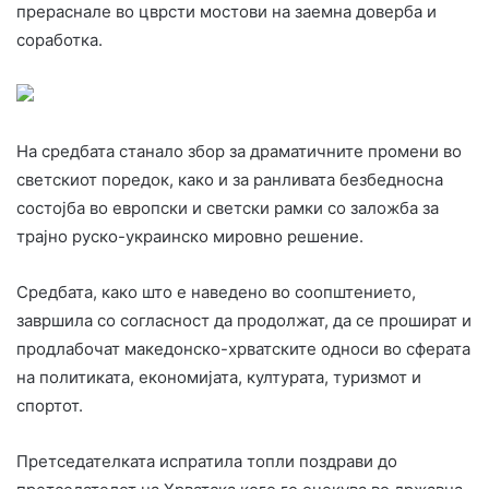
прераснале во цврсти мостови на заемна доверба и
соработка.
На средбата станало збор за драматичните промени во
светскиот поредок, како и за ранливата безбедносна
состојба во европски и светски рамки со заложба за
трајно руско-украинско мировно решение.
Средбата, како што е наведено во соопштението,
завршила со согласност да продолжат, да се прошират и
продлабочат македонско-хрватските односи во сферата
на политиката, економијата, културата, туризмот и
спортот.
Претседателката испратила топли поздрави до